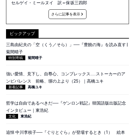
セルゲイ・ミールヌイ 訳＝保坂三四郎
さらに記事を表示
ピックアップ
三島由紀夫の「空（くう／そら）」──『豊饒の海』を読み直す |
菊間晴子
特別寄稿
菊間晴子
強い愛情、見下し、自尊心、コンプレックス……ストーカーのア
ンビバレンス 前略、塀の上より（25）｜高橋ユキ
新着記事
高橋ユキ
哲学は自由であるべきだ──『ゲンロン戦記』韓国語版出版記念
インタビュー｜東浩紀
文化
東浩紀
追悼 中川李枝子──『ぐりとぐら』が登場するとき（1） 絵本