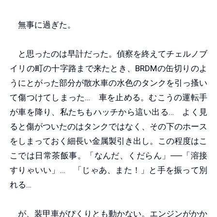
無事に過ぎた。
と思ったのは早計だった。偵察を終えてチェルノブ
イリの町の十字路まで来たとき、BRDMの缶切りのよ
うにとがった部分が散水車の水色のタンクを引っ搔い
て傷つけてしまった… 車を止める。むこうの運転手
が車を降り、私たちもハッチから這い出る… よく見
ると傷がついたのはタンクではなく、その下のホース
をしまっておく細長い金属製引き出し。この程度はこ
こでは日常茶飯事。「なんだ、くだらん」──「溶接
すりゃいい」… 「じゃあ、また！」と手を振って別
れる…
が、装甲車がぴくりとも動かない。エンジンがかか