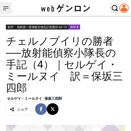
創作
福島第一原発観光地化計画通信 vol.10
有料 🔒
チェルノブイリの勝者
──放射能偵察小隊長の
手記（4）｜セルゲイ・
ミールヌイ 訳＝保坂三
四郎
セルゲイ・ミールヌイ
保坂三四郎
シェア