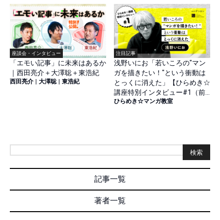
座談会・インタビュー
注目記事
「エモい記事」に未来はあるか
浅野いにお「若いころの"マン
｜西田亮介＋大澤聡＋東浩紀
ガを描きたい！"という衝動は
西田亮介
|
大澤聡
|
東浩紀
とっくに消えた」【ひらめき☆
講座特別インタビュー#1（前
ひらめき☆マンガ教室
篇）】
検索
記事一覧
著者一覧