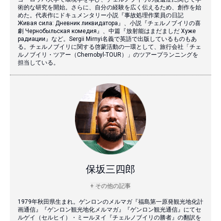
術的な研究を開始。さらに、自分の経験を広く伝えるため、創作を始
めた。代表作にドキュメンタリー小説『事故処理作業員の日記
Живая сила: Дневник ликвидатора』、小説『チェルノブイリの喜
劇 Чернобыльская комедия』、中篇『放射能はまだましだ Хуже
радиации』など。Sergii Mirnyi名義で英語で出版しているものもあ
る。チェルノブイリに関する啓蒙活動の一環として、旅行会社「チェ
ルノブイリ・ツアー（Chernobyl-TOUR）」のツアープランニングを
担当している。
保坂三四郎
+ その他の記事
1979年秋田県生まれ。ゲンロンのメルマガ『福島第一原発観光地化計
画通信』『ゲンロン観光地化メルマガ』『ゲンロン観光通信』にてセ
ルゲイ（セルヒイ）・ミールヌイ『チェルノブイリの勝者』の翻訳を