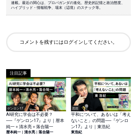
連載。最近の関心は、プロパガンダの進化、歴史的記憶と政治態度、
ハイブリッド・情報戦争、場末（辺境）のスナック等。
コメントを残すにはログインしてください。
注目記事
ゲンロン17
思想
AI研究に学会は不必要？
平和について、あるいは「考え
──『ゲンロン17』より｜暦本
ないこと」の問題──『ゲンロ
純一＋清水亮＋落合陽一
ン17』より｜東浩紀
暦本純一
|
清水亮
|
落合陽一
東浩紀