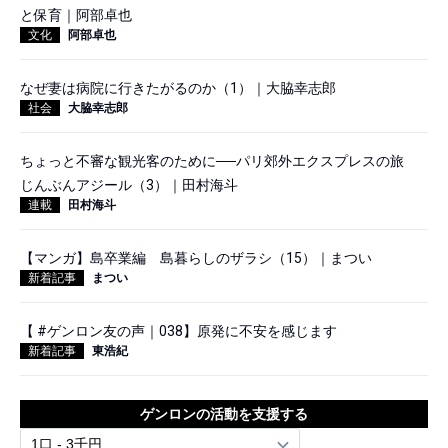
と保育｜阿部卓也
文化
阿部卓也
なぜ妻は病院に行きたがるのか（1）｜大脇幸志郎
社会
大脇幸志郎
ちょっと不審な観光客のために──パリ郊外エクスプレスの旅
じんぶんアジール（3）｜田村海斗
連載
田村海斗
【マンガ】島卒業編 島暮らしのザラシ（15）｜まつい
新着記事
まつい
【 #ゲンロン友の声｜038】原発に不安を感じます
新着記事
東浩紀
ゲンロンの活動を支援する