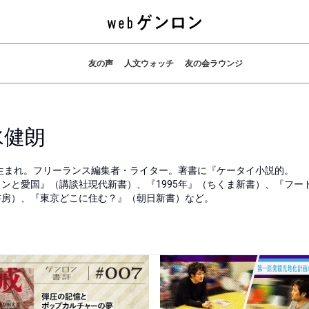
友の声
人文ウォッチ
友の会ラウンジ
水健朗
3年生まれ。フリーランス編集者・ライター。著書に『ケータイ小説的。
ンと愛国』（講談社現代新書）、『1995年』（ちくま新書）、『フー
書房）、『東京どこに住む？』（朝日新書）など。