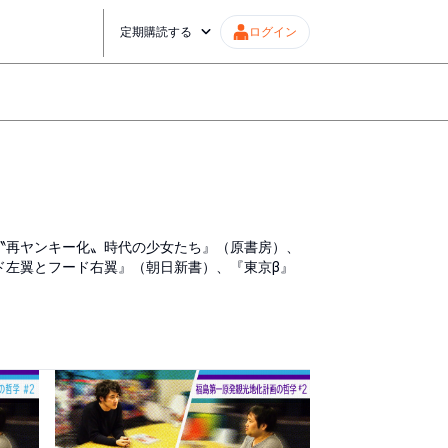
定期購読する
ログイン
 〝再ヤンキー化〟時代の少女たち』（原書房）、
ド左翼とフード右翼』（朝日新書）、『東京β』