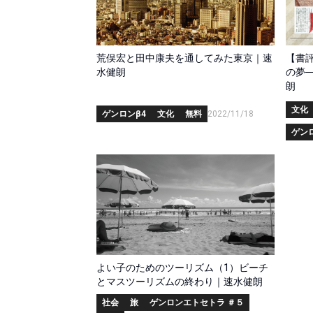
荒俣宏と田中康夫を通してみた東京｜速
【書
水健朗
の夢
朗
文化
ゲンロンβ4
文化
無料
2022/11/18
ゲン
よい子のためのツーリズム（1）ビーチ
とマスツーリズムの終わり｜速水健朗
社会
旅
ゲンロンエトセトラ ＃５