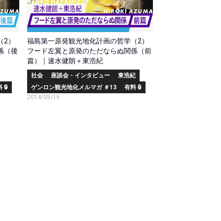
（2）
福島第一原発観光地化計画の哲学（2）
係（後
フード左翼と原発のただならぬ関係（前
篇）｜速水健朗＋東浩紀
社会
座談会・インタビュー
東浩紀
 🔒
ゲンロン観光地化メルマガ ＃13
有料 🔒
2014/05/15