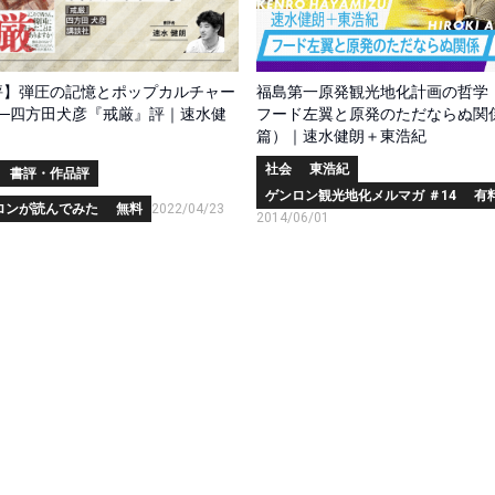
福島第一原発観光地化計画の哲学
評】弾圧の記憶とポップカルチャー
フード左翼と原発のただならぬ関
──四方田犬彦『戒厳』評｜速水健
篇）｜速水健朗＋東浩紀
社会
東浩紀
書評・作品評
ゲンロン観光地化メルマガ ＃14
有料
ロンが読んでみた
無料
2022/04/23
2014/06/01