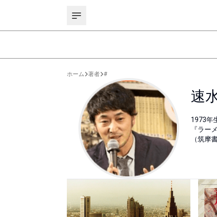
ホーム
著者
#
速
197
『ラーメ
（筑摩