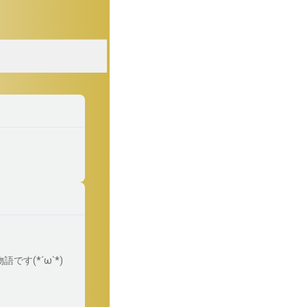
(*´ω`*)
