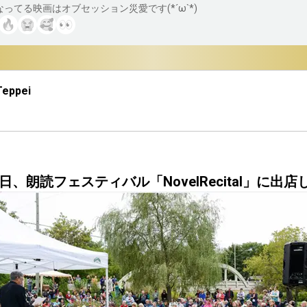
ってる映画はオブセッション災愛です(*´ω`*)
Teppei
日、朗読フェスティバル「NovelRecital」に出店