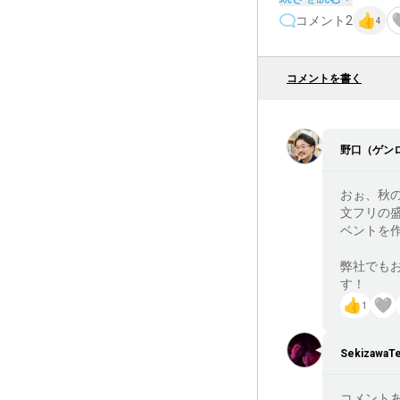
コメント
2
4
ブースでは『アルカ
に、まだ知らない小
コメントを書く
チケットページ上で
ると嬉しいです。会
野口（ゲン
日時

おぉ、秋の
文フリの
2026年9月19日（土）12
ベントを
弊社でも
会場

す！
世田谷文学館 文学サロ
1
SekizawaT
https://novelrecital-
コメントあ