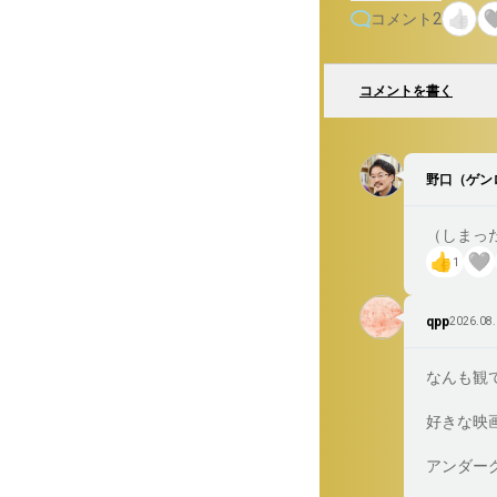
※ちなみに僕も『ト
コメント
2
あと社員で映画版ち
コメントを書く
野口（ゲン
（しまっ
1
qpp
2026.08.
なんも観てない
好きな映画
アンダーグ