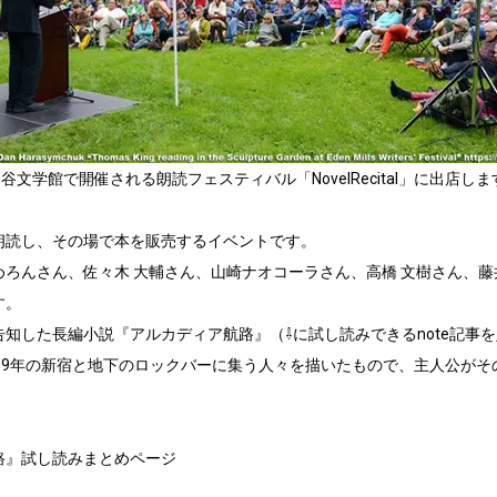
谷文学館で開催される朗読フェスティバル「NovelRecital」に出店します
朗読し、その場で本を販売するイベントです。

めろんさん、佐々木 大輔さん、山崎ナオコーラさん、高橋 文樹さん、
。

知した長編小説『アルカディア航路』（⇩に試し読みできるnote記事
009年の新宿と地下のロックバーに集う人々を描いたもので、主人公がそ
ekizawa_teppei/n/nad5ee2e6ca1a