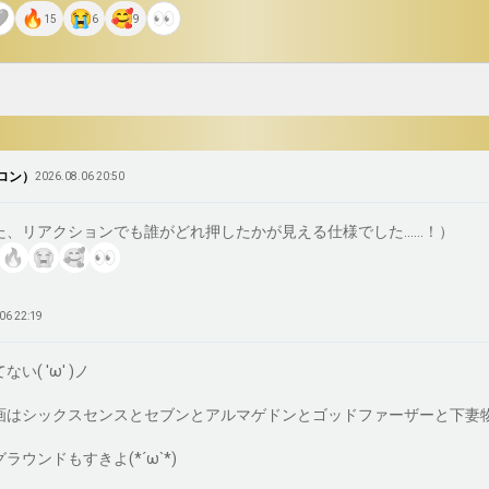
ゥルーマンショー』好きです！

15
6
9
いかわを観に行ったのはいまのところ僕だけのようです
ロン）
2026.08.06 20:50
た、リアクションでも誰がどれ押したかが見える仕様でした……！）
06 22:19
( 'ω' )ノ

はシックスセンスとセブンとアルマゲドンとゴッドファーザーと下妻物語です
ラウンドもすきよ(*´ω`*)
