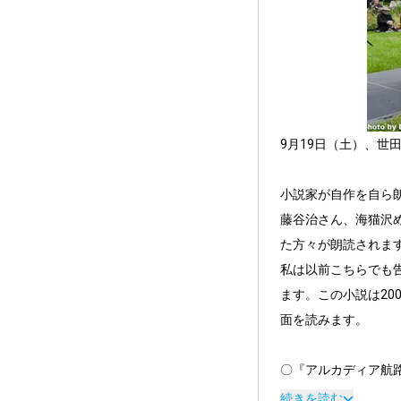
9月19日（土）、世田
小説家が自作を自ら
藤谷治さん、海猫沢
た方々が朗読されます
私は以前こちらでも告
ます。この小説は2
面を読みます。

https://note.com/s
続きを読む