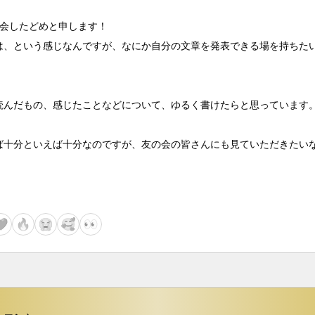
会したどめと申します！

は、という感じなんですが、なにか自分の文章を発表できる場を持ちた
読んだもの、感じたことなどについて、ゆるく書けたらと思っています。
ば十分といえば十分なのですが、友の会の皆さんにも見ていただきたい
事がないですが、見ていただけると嬉しいです！

「どめのブログ」というサイトです。

🙇