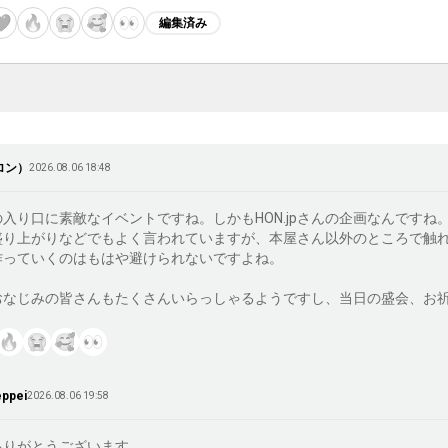
編集済み
ディア航路』と『凡庸な物理学徒の悩み 改訂版』を販売する予定です。
説や書き手と出会えるイベントになると思います。

は、一般入場チケットは50枚限定となっています。来てくださる方は、
場で見かけたら、ぜひ声をかけてください。

ロン）
2026.08.06 18:48
入り口に素敵なイベントですね。しかもHON.jpさんの企画なんですね。
盛り上がりなどでもよく言われていますが、本屋さん以外のところで触
:00〜17:00

作っていくのはもはや避けられないですよね。

おなじみの皆さんもたくさんいらっしゃるようですし、当日の盛会、お
ン

eppei
2026.08.06 19:58
1st-g.peatix.com/
りがとうございます。
