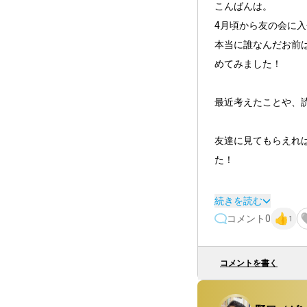
こんばんは。

4月頃から友の会に入
本当に誰なんだお前
めてみました！

最近考えたことや、
友達に見てもらえれ
た！

まだほぼなんにも記
続きを読む
コメント
0
1
domezima.com

↑これがアドレスで、
コメントを書く
よろしくお願いします