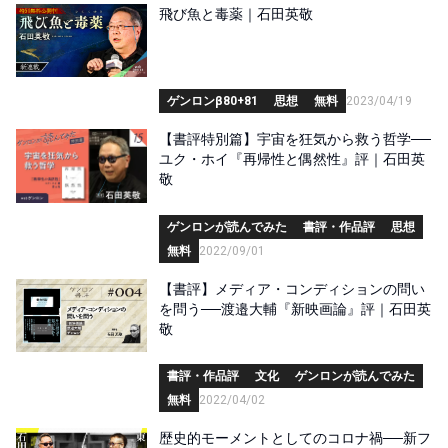
飛び魚と毒薬｜石田英敬
ゲンロンβ80+81
思想
無料
2023/04/19
【書評特別篇】宇宙を狂気から救う哲学──
ユク・ホイ『再帰性と偶然性』評｜石田英
敬
ゲンロンが読んでみた
書評・作品評
思想
無料
2022/09/01
【書評】メディア・コンディションの問い
を問う──渡邉大輔『新映画論』評｜石田英
敬
書評・作品評
文化
ゲンロンが読んでみた
無料
2022/04/02
歴史的モーメントとしてのコロナ禍──新フ