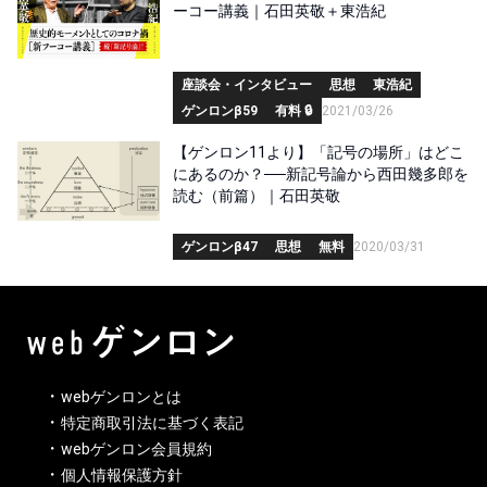
ーコー講義｜石田英敬＋東浩紀
座談会・インタビュー
思想
東浩紀
ゲンロンβ59
有料 🔒
2021/03/26
【ゲンロン11より】「記号の場所」はどこ
にあるのか？──新記号論から西田幾多郎を
読む（前篇）｜石田英敬
ゲンロンβ47
思想
無料
2020/03/31
webゲンロンとは
特定商取引法に基づく表記
webゲンロン会員規約
個人情報保護方針