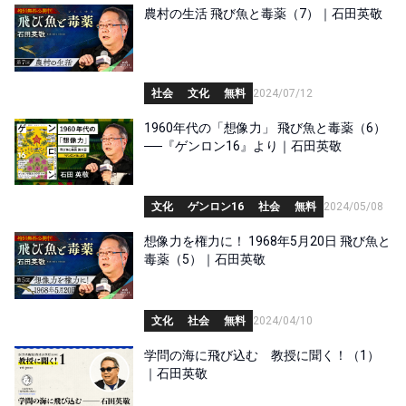
農村の生活 飛び魚と毒薬（7）｜石田英敬
社会
文化
無料
2024/07/12
1960年代の「想像力」 飛び魚と毒薬（6）
──『ゲンロン16』より｜石田英敬
文化
ゲンロン16
社会
無料
2024/05/08
想像力を権力に！ 1968年5月20日 飛び魚と
毒薬（5）｜石田英敬
文化
社会
無料
2024/04/10
学問の海に飛び込む 教授に聞く！（1）
｜石田英敬