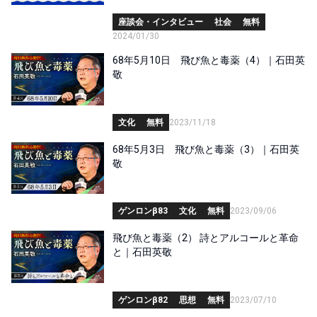
座談会・インタビュー
社会
無料
2024/01/30
68年5月10日 飛び魚と毒薬（4）｜石田英
敬
文化
無料
2023/11/18
68年5月3日 飛び魚と毒薬（3）｜石田英
敬
ゲンロンβ83
文化
無料
2023/09/06
飛び魚と毒薬（2） 詩とアルコールと革命
と｜石田英敬
ゲンロンβ82
思想
無料
2023/07/10