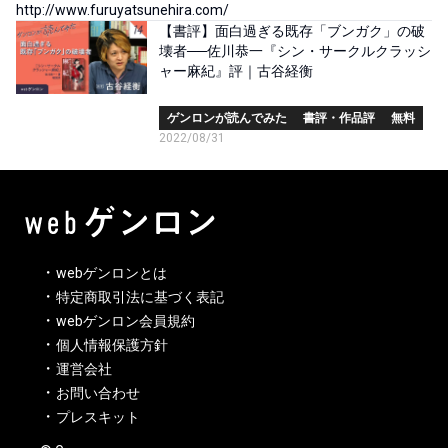
http://www.furuyatsunehira.com/
【書評】面白過ぎる既存「ブンガク」の破
壊者──佐川恭一『シン・サークルクラッシ
ャー麻紀』評｜古谷経衡
ゲンロンが読んでみた
書評・作品評
無料
2022/08/31
webゲンロンとは
特定商取引法に基づく表記
webゲンロン会員規約
個人情報保護方針
運営会社
お問い合わせ
プレスキット