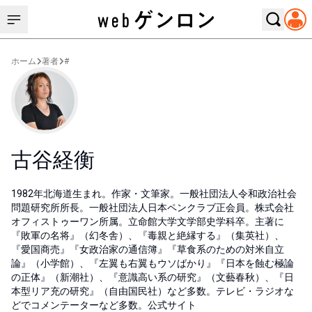
ホーム
著者
#
古谷経衡
1982年北海道生まれ。作家・文筆家。一般社団法人令和政治社会
問題研究所所長。一般社団法人日本ペンクラブ正会員。株式会社
オフィストゥーワン所属。立命館大学文学部史学科卒。主著に
『敗軍の名将』（幻冬舎）、『毒親と絶縁する』（集英社）、
『愛国商売』『女政治家の通信簿』『草食系のための対米自立
論』（小学館）、『左翼も右翼もウソばかり』『日本を蝕む極論
の正体』（新潮社）、『意識高い系の研究』（文藝春秋）、『日
本型リア充の研究』（自由国民社）など多数。テレビ・ラジオな
どでコメンテーターなど多数。公式サイト