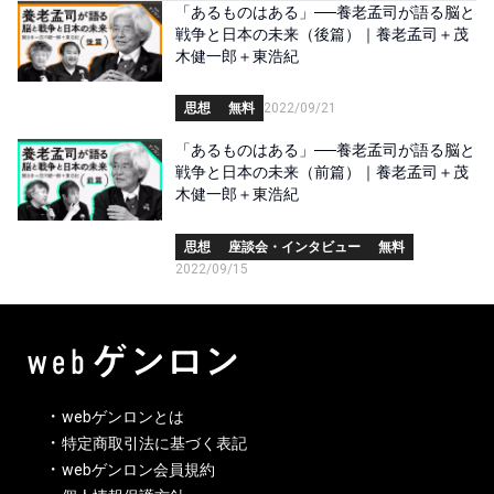
「あるものはある」──養老孟司が語る脳と
戦争と日本の未来（後篇）｜養老孟司＋茂
木健一郎＋東浩紀
思想
無料
2022/09/21
「あるものはある」──養老孟司が語る脳と
戦争と日本の未来（前篇）｜養老孟司＋茂
木健一郎＋東浩紀
思想
座談会・インタビュー
無料
2022/09/15
webゲンロンとは
特定商取引法に基づく表記
webゲンロン会員規約