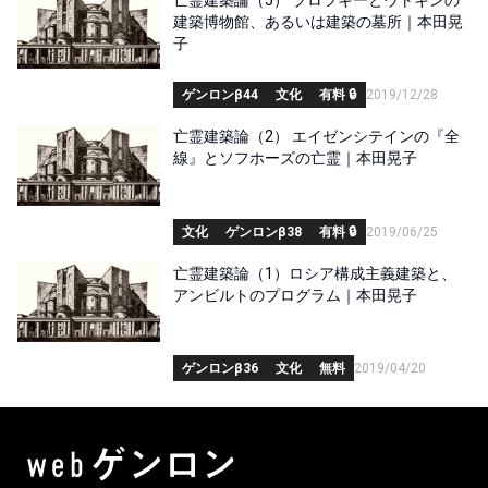
建築博物館、あるいは建築の墓所｜本田晃
子
ゲンロンβ44
文化
有料 🔒
2019/12/28
亡霊建築論（2） エイゼンシテインの『全
線』とソフホーズの亡霊｜本田晃子
文化
ゲンロンβ38
有料 🔒
2019/06/25
亡霊建築論（1）ロシア構成主義建築と、
アンビルトのプログラム｜本田晃子
ゲンロンβ36
文化
無料
2019/04/20