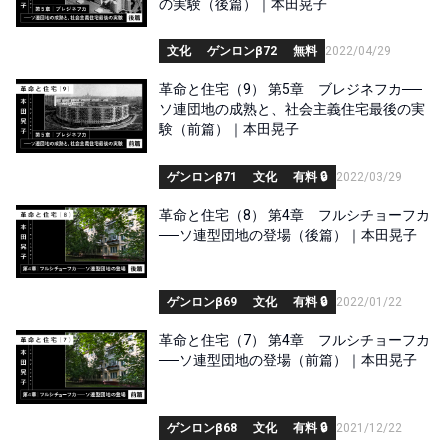
の実験（後篇）｜本田晃子
文化
ゲンロンβ72
無料
2022/04/29
革命と住宅（9） 第5章 ブレジネフカ──
ソ連団地の成熟と、社会主義住宅最後の実
験（前篇）｜本田晃子
ゲンロンβ71
文化
有料 🔒
2022/03/29
革命と住宅（8） 第4章 フルシチョーフカ
──ソ連型団地の登場（後篇）｜本田晃子
ゲンロンβ69
文化
有料 🔒
2022/01/22
革命と住宅（7） 第4章 フルシチョーフカ
──ソ連型団地の登場（前篇）｜本田晃子
ゲンロンβ68
文化
有料 🔒
2021/12/22