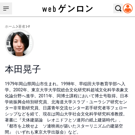
ホーム
著者
#
本田晃子
1979年岡山県岡山市生まれ。1998年、早稲田大学教育学部へ入
学。2002年、東京大学大学院総合文化研究科超域文化科学表象文
化論分野へ進学。2011年、同博士課程において博士号取得。日本
学術振興会特別研究員、北海道大学スラブ・ユーラシア研究セン
ター非常勤研究員、日露青年交流センター若手研究者等フェロー
シップなどを経て、現在は岡山大学社会文化科学研究科准教授。
著書に『天体建築論 レオニドフとソ連邦の紙上建築時代』、
『都市を上映せよ ソ連映画が築いたスターリニズムの建築空
間』（いずれも東京大学出版会）など。