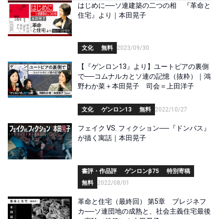
はじめに──ソ連建築の二つの相 『革命と
住宅』より｜本田晃子
文化
無料
2023/09/30
【『ゲンロン13』より】ユートピアの裏側
で──コムナルカとソ連の記憶（抜粋）｜鴻
野わか菜＋本田晃子 司会＝上田洋子
文化
ゲンロン13
無料
2022/10/27
フェイク VS. フィクション──『ドンバス』
が描く寓話｜本田晃子
書評・作品評
ゲンロンβ75
特別寄稿
無料
2022/08/01
革命と住宅（最終回） 第5章 ブレジネフ
カ──ソ連団地の成熟と、社会主義住宅最後