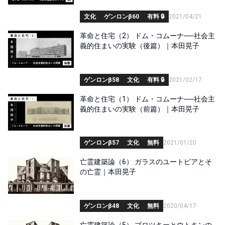
文化
ゲンロンβ60
有料 🔒
2021/04/21
革命と住宅（2） ドム・コムーナ──社会主
義的住まいの実験（後篇）｜本田晃子
ゲンロンβ58
文化
有料 🔒
2021/02/17
革命と住宅（1） ドム・コムーナ──社会主
義的住まいの実験（前篇）｜本田晃子
ゲンロンβ57
文化
無料
2021/01/20
亡霊建築論（6） ガラスのユートピアとそ
の亡霊｜本田晃子
ゲンロンβ48
文化
無料
2020/04/17
亡霊建築論（5） ブロツキーとウトキンの