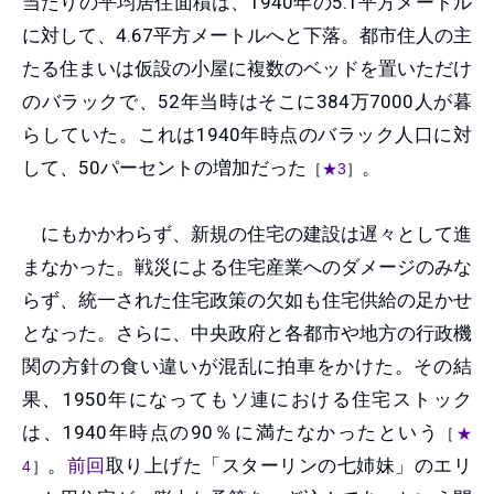
当たりの平均居住面積は、1940年の5.1平方メートル
に対して、4.67平方メートルへと下落。都市住人の主
たる住まいは仮設の小屋に複数のベッドを置いただけ
のバラックで、52年当時はそこに384万7000人が暮
らしていた。これは1940年時点のバラック人口に対
して、50パーセントの増加だった
。
［
★3
］
にもかかわらず、新規の住宅の建設は遅々として進
まなかった。戦災による住宅産業へのダメージのみな
らず、統一された住宅政策の欠如も住宅供給の足かせ
となった。さらに、中央政府と各都市や地方の行政機
関の方針の食い違いが混乱に拍車をかけた。その結
果、1950年になってもソ連における住宅ストック
は、1940年時点の90％に満たなかったという
［
★
。
前回
取り上げた「スターリンの七姉妹」のエリ
4
］