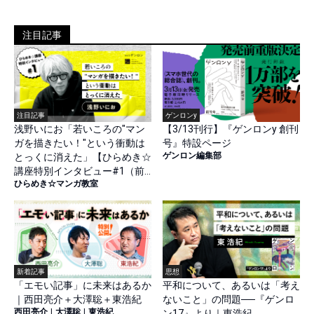
注目記事
注目記事
ゲンロンy
浅野いにお「若いころの"マン
【3/13刊行】『ゲンロンy 創刊
ガを描きたい！"という衝動は
号』特設ページ
ゲンロン編集部
とっくに消えた」【ひらめき☆
講座特別インタビュー#1（前
ひらめき☆マンガ教室
篇）】
新着記事
思想
「エモい記事」に未来はあるか
平和について、あるいは「考え
｜西田亮介＋大澤聡＋東浩紀
ないこと」の問題──『ゲンロ
西田亮介
|
大澤聡
|
東浩紀
ン17』より｜東浩紀