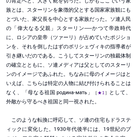
の肯定へと、大きく舵を切った。しかもここでいう家
族とは、スターリンを象徴的父とする国家家族観にも
とづいた、家父長を中心とする家族だった。ソ連人民
の「偉大なる父親」スターリン──かつて帝政時代
に、ロシアの皇帝（ツァーリ）が占めていたポジショ
ンを、それを倒したはずのボリシェヴィキの指導者が
引き継いだのである。こうしてスターリンの独裁体制
の確立とともに、ソ連メディアは父としてのスターリ
ンのイメージであふれた。ちなみに母のイメージはと
いえば、こちらは特定の人物に結び付けられることは
なく、「母なる祖国
родина-мать
」
として、
［
★1
］
外敵から守るべき祖国と同一視された。
このような転換に呼応して、ソ連の住宅もドラステ
ィックに変化した。1930年代後半には、19世紀のブ