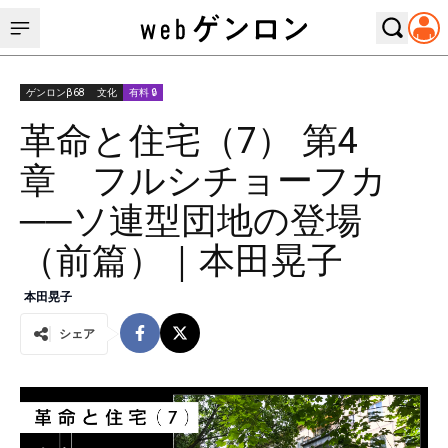
ゲンロンβ68
文化
有料 🔒
革命と住宅（7） 第4
章 フルシチョーフカ
──ソ連型団地の登場
（前篇）｜本田晃子
本田晃子
シェア