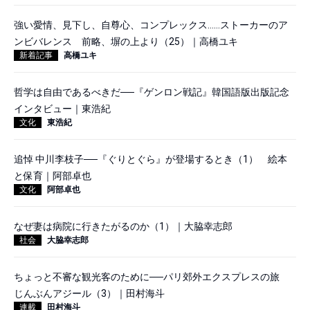
強い愛情、見下し、自尊心、コンプレックス……ストーカーのア
ンビバレンス 前略、塀の上より（25）｜高橋ユキ
新着記事
高橋ユキ
哲学は自由であるべきだ──『ゲンロン戦記』韓国語版出版記念
インタビュー｜東浩紀
文化
東浩紀
追悼 中川李枝子──『ぐりとぐら』が登場するとき（1） 絵本
と保育｜阿部卓也
文化
阿部卓也
なぜ妻は病院に行きたがるのか（1）｜大脇幸志郎
社会
大脇幸志郎
ちょっと不審な観光客のために──パリ郊外エクスプレスの旅
じんぶんアジール（3）｜田村海斗
連載
田村海斗