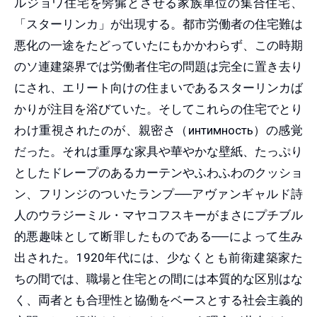
ルジョワ住宅を髣髴とさせる家族単位の集合住宅、
「スターリンカ」が出現する。都市労働者の住宅難は
悪化の一途をたどっていたにもかかわらず、この時期
のソ連建築界では労働者住宅の問題は完全に置き去り
にされ、エリート向けの住まいであるスターリンカば
かりが注目を浴びていた。そしてこれらの住宅でとり
わけ重視されたのが、親密さ（
интимность
）の感覚
だった。それは重厚な家具や華やかな壁紙、たっぷり
としたドレープのあるカーテンやふわふわのクッショ
ン、フリンジのついたランプ──アヴァンギャルド詩
人のウラジーミル・マヤコフスキーがまさにプチブル
的悪趣味として断罪したものである──によって生み
出された。1920年代には、少なくとも前衛建築家た
ちの間では、職場と住宅との間には本質的な区別はな
く、両者とも合理性と協働をベースとする社会主義的