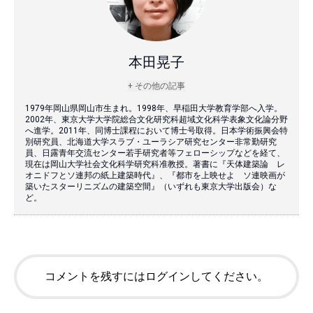
本田晃子
+ その他の記事
1979年岡山県岡山市生まれ。1998年、早稲田大学教育学部へ入学。
2002年、東京大学大学院総合文化研究科超域文化科学表象文化論分野
へ進学。2011年、同博士課程において博士号取得。日本学術振興会特
別研究員、北海道大学スラブ・ユーラシア研究センター非常勤研究
員、日露青年交流センター若手研究者等フェローシップなどを経て、
現在は岡山大学社会文化科学研究科准教授。著書に『天体建築論 レ
オニドフとソ連邦の紙上建築時代』、『都市を上映せよ ソ連映画が
築いたスターリニズムの建築空間』（いずれも東京大学出版会）な
ど。
コメントを残すにはログインしてください。