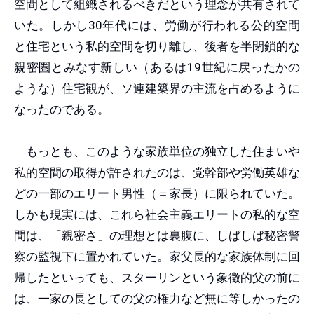
空間として組織されるべきだという理念が共有されて
いた。しかし30年代には、労働が行われる公的空間
と住宅という私的空間を切り離し、後者を半閉鎖的な
親密圏とみなす新しい（あるは19世紀に戻ったかの
ような）住宅観が、ソ連建築界の主流を占めるように
なったのである。
もっとも、このような家族単位の独立した住まいや
私的空間の取得が許されたのは、党幹部や労働英雄な
どの一部のエリート男性（＝家長）に限られていた。
しかも現実には、これら社会主義エリートの私的な空
間は、「親密さ」の理想とは裏腹に、しばしば秘密警
察の監視下に置かれていた。家父長的な家族体制に回
帰したといっても、スターリンという象徴的父の前に
は、一家の長としての父の権力など無に等しかったの