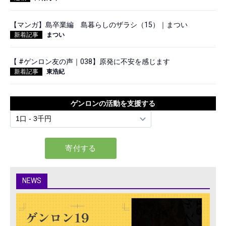
【マンガ】島卒業編 島暮らしのザラシ（15）｜まつい
新着記事
まつい
【 #ゲンロン友の声｜038】原発に不安を感じます
新着記事
東浩紀
ゲンロンの活動を支援する
NEWS