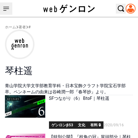
ホーム
著者
#
琴柱遥
青山学院大学文学部教育学科・日本宝飾クラフト学院宝石学部
卒。ペンネームの由来は谷崎潤一郎『春琴抄』より。
SFつながり（6） BtoF｜琴柱遥
ゲンロンβ53
文化
有料 🔒
2020/09/16
【特別公開】『枝角の冠』冒頭部分｜琴柱