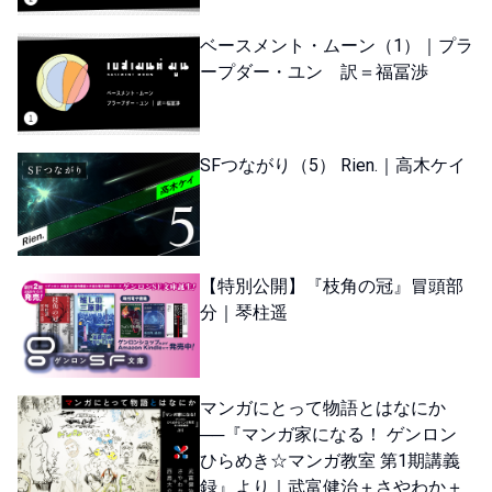
ベースメント・ムーン（1）｜プラ
ープダー・ユン 訳＝福冨渉
SFつながり（5） Rien.｜高木ケイ
【特別公開】『枝角の冠』冒頭部
分｜琴柱遥
マンガにとって物語とはなにか
──『マンガ家になる！ ゲンロン
ひらめき☆マンガ教室 第1期講義
録』より｜武富健治＋さやわか＋