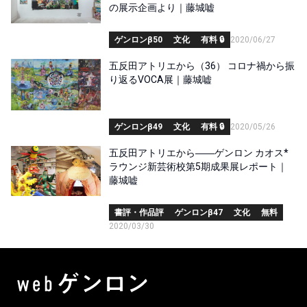
の展示企画より｜藤城嘘
ゲンロンβ50
文化
有料 🔒
2020/06/27
五反田アトリエから（36） コロナ禍から振
り返るVOCA展｜藤城嘘
ゲンロンβ49
文化
有料 🔒
2020/05/26
五反田アトリエから――ゲンロン カオス*
ラウンジ新芸術校第5期成果展レポート｜
藤城嘘
書評・作品評
ゲンロンβ47
文化
無料
2020/03/30