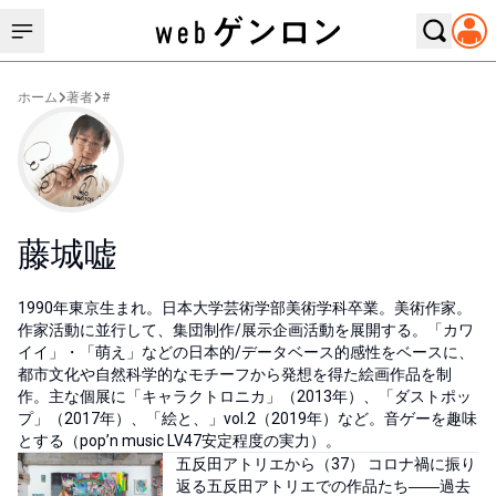
ホーム
著者
#
藤城嘘
1990年東京生まれ。日本大学芸術学部美術学科卒業。美術作家。
作家活動に並行して、集団制作/展示企画活動を展開する。「カワ
イイ」・「萌え」などの日本的/データベース的感性をベースに、
都市文化や自然科学的なモチーフから発想を得た絵画作品を制
作。主な個展に「キャラクトロニカ」（2013年）、「ダストポッ
プ」（2017年）、「絵と、」vol.2（2019年）など。音ゲーを趣味
とする（pop’n music LV47安定程度の実力）。
五反田アトリエから（37） コロナ禍に振り
返る五反田アトリエでの作品たち――過去