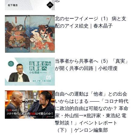
北のセーフイメージ（1） 病と支
配のアイヌ絵史｜春木晶子
当事者から共事者へ（5）「真実」
が開く共事の回路｜小松理虔
自由への運動は「他者」との出会
いからはじまる ――「コロナ時代
に政治的自由は可能なのか？ 革命
家・外山恒一×批評家・東浩紀 電
撃対談！」イベントレポート
（下）｜ゲンロン編集部