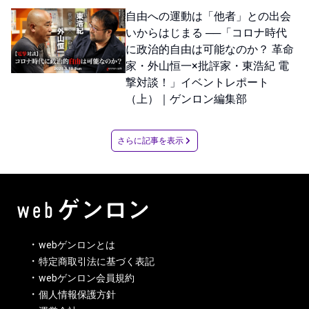
自由への運動は「他者」との出会
いからはじまる ──「コロナ時代
に政治的自由は可能なのか？ 革命
家・外山恒一×批評家・東浩紀 電
撃対談！」イベントレポート
（上）｜ゲンロン編集部
さらに記事を表示
webゲンロンとは
特定商取引法に基づく表記
webゲンロン会員規約
個人情報保護方針