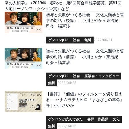
済の人類学』（2019年、春秋社、第8回河合隼雄学芸賞、第51回
大宅壮一ノンフィクション賞）など。
贈与と失敗がつくる社会──文化人類学と哲
学の対話（後篇）｜小川さやか＋東浩紀
司会＝福冨渉
ゲンロンβ73
社会
無料
2022/06/01
贈与と失敗がつくる社会──文化人類学と哲
学の対話（前篇）｜小川さやか＋東浩紀
司会＝福冨渉
ゲンロンβ72
社会
座談会・インタビュー
無料
2022/04/28
【書評】「価値」のフィルターを切り替え
る──ハナムラチカヒロ『まなざしの革命』
評｜小川さやか
ゲンロンが読んでみた
書評・作品評
文化
無料
2022/04/16