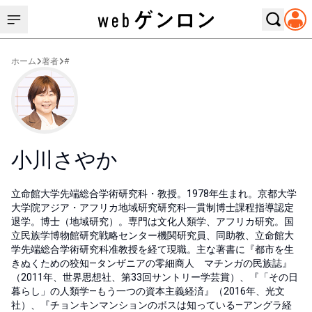
ホーム
著者
#
小川さやか
立命館大学先端総合学術研究科・教授。1978年生まれ。京都大学
大学院アジア・アフリカ地域研究研究科一貫制博士課程指導認定
退学。博士（地域研究）。専門は文化人類学、アフリカ研究。国
立民族学博物館研究戦略センター機関研究員、同助教、立命館大
学先端総合学術研究科准教授を経て現職。主な著書に『都市を生
きぬくための狡知—タンザニアの零細商人 マチンガの民族誌』
（2011年、世界思想社、第33回サントリー学芸賞）、『「その日
暮らし」の人類学—もう一つの資本主義経済』（2016年、光文
社）、『チョンキンマンションのボスは知っている—アングラ経