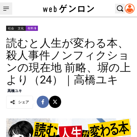
社会
文化
有料 🔒
読むと人生が変わる本、
殺人事件ノンフィクショ
ンの現在地 前略、塀の上
より（24）｜高橋ユキ
高橋ユキ
シェア