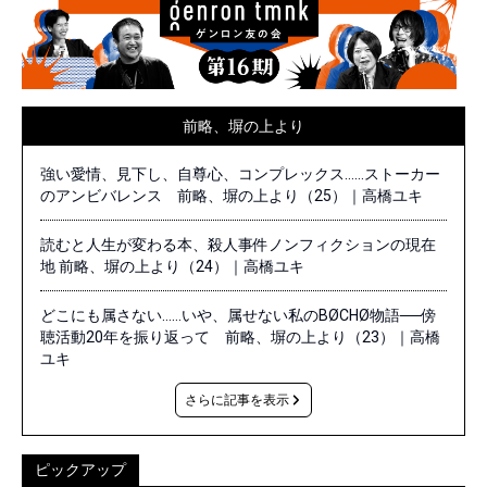
前略、塀の上より
強い愛情、見下し、自尊心、コンプレックス……ストーカー
のアンビバレンス 前略、塀の上より（25）｜高橋ユキ
読むと人生が変わる本、殺人事件ノンフィクションの現在
地 前略、塀の上より（24）｜高橋ユキ
どこにも属さない……いや、属せない私のBØCHØ物語──傍
聴活動20年を振り返って 前略、塀の上より（23）｜高橋
ユキ
さらに記事を表示
ピックアップ