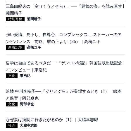
三島由紀夫の「空（くう／そら）」──『豊饒の海』を読み直す |
菊間晴子
特別寄稿
菊間晴子
強い愛情、見下し、自尊心、コンプレックス……ストーカーのア
ンビバレンス 前略、塀の上より（25）｜高橋ユキ
新着記事
高橋ユキ
哲学は自由であるべきだ──『ゲンロン戦記』韓国語版出版記念
インタビュー｜東浩紀
文化
東浩紀
追悼 中川李枝子──『ぐりとぐら』が登場するとき（1） 絵本
と保育｜阿部卓也
文化
阿部卓也
なぜ妻は病院に行きたがるのか（1）｜大脇幸志郎
社会
大脇幸志郎