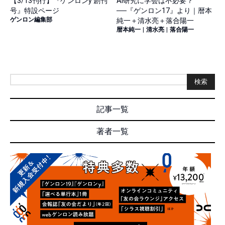
【3/13刊行】『ゲンロンy 創刊
AI研究に学会は不必要？
号』特設ページ
──『ゲンロン17』より｜暦本
ゲンロン編集部
純一＋清水亮＋落合陽一
暦本純一
|
清水亮
|
落合陽一
検索
記事一覧
著者一覧