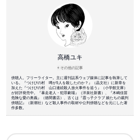
高橋ユキ
+ その他の記事
傍聴人。フリーライター。主に週刊誌系ウェブ媒体に記事を執筆して
いる。『つけびの村 噂が5人を殺したのか？』（晶文社）に新章を
加えた『つけびの村 山口連続殺人放火事件を追う』（小学館文庫）
が好評発売中。『暴走老人・犯罪劇場』（洋泉社新書）、『木嶋佳苗
危険な愛の奥義』（徳間書店）、古くは『霞っ子クラブ 娘たちの裁判
傍聴記』（新潮社）など殺人事件の取材や公判傍聴などを元にした著
作多数。