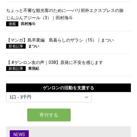
ちょっと不審な観光客のために──パリ郊外エクスプレスの旅
じんぶんアジール（3）｜田村海斗
連載
田村海斗
【マンガ】島卒業編 島暮らしのザラシ（15）｜まつい
新着記事
まつい
【 #ゲンロン友の声｜038】原発に不安を感じます
新着記事
東浩紀
ゲンロンの活動を支援する
NEWS