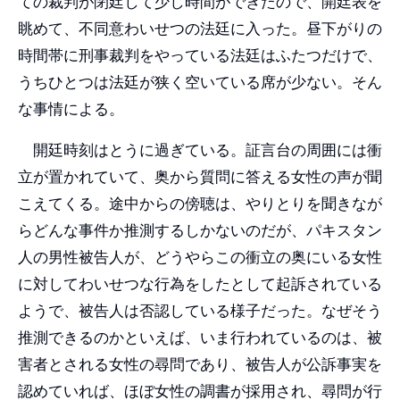
ての裁判が閉廷して少し時間ができたので、開廷表を
眺めて、不同意わいせつの法廷に入った。昼下がりの
時間帯に刑事裁判をやっている法廷はふたつだけで、
うちひとつは法廷が狭く空いている席が少ない。そん
な事情による。
開廷時刻はとうに過ぎている。証言台の周囲には衝
立が置かれていて、奥から質問に答える女性の声が聞
こえてくる。途中からの傍聴は、やりとりを聞きなが
らどんな事件か推測するしかないのだが、パキスタン
人の男性被告人が、どうやらこの衝立の奥にいる女性
に対してわいせつな行為をしたとして起訴されている
ようで、被告人は否認している様子だった。なぜそう
推測できるのかといえば、いま行われているのは、被
害者とされる女性の尋問であり、被告人が公訴事実を
認めていれば、ほぼ女性の調書が採用され、尋問が行