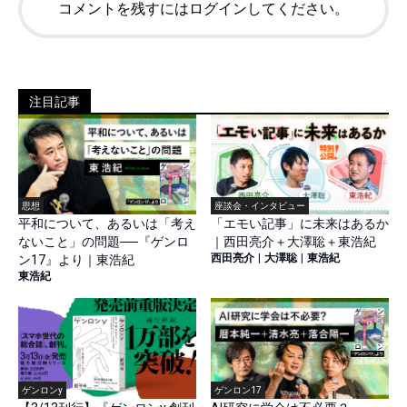
コメントを残すにはログインしてください。
注目記事
思想
座談会・インタビュー
平和について、あるいは「考え
「エモい記事」に未来はあるか
ないこと」の問題──『ゲンロ
｜西田亮介＋大澤聡＋東浩紀
西田亮介
|
大澤聡
|
東浩紀
ン17』より｜東浩紀
東浩紀
ゲンロンy
ゲンロン17