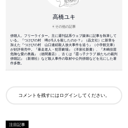
高橋ユキ
+ その他の記事
傍聴人。フリーライター。主に週刊誌系ウェブ媒体に記事を執筆して
いる。『つけびの村 噂が5人を殺したのか？』（晶文社）に新章を
加えた『つけびの村 山口連続殺人放火事件を追う』（小学館文庫）
が好評発売中。『暴走老人・犯罪劇場』（洋泉社新書）、『木嶋佳苗
危険な愛の奥義』（徳間書店）、古くは『霞っ子クラブ 娘たちの裁判
傍聴記』（新潮社）など殺人事件の取材や公判傍聴などを元にした著
作多数。
コメントを残すにはログインしてください。
注目記事