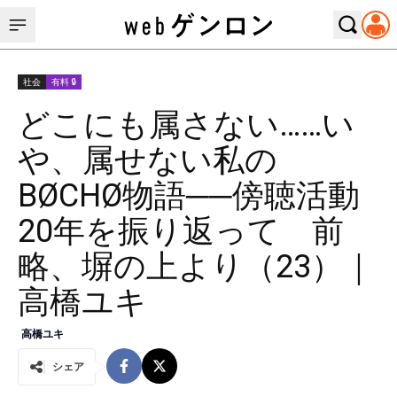
社会
有料 🔒
どこにも属さない……い
や、属せない私の
BØCHØ物語──傍聴活動
20年を振り返って 前
略、塀の上より（23）｜
高橋ユキ
高橋ユキ
シェア