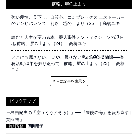
前略、塀の上より
強い愛情、見下し、自尊心、コンプレックス……ストーカー
のアンビバレンス 前略、塀の上より（25）｜高橋ユキ
読むと人生が変わる本、殺人事件ノンフィクションの現在
地 前略、塀の上より（24）｜高橋ユキ
どこにも属さない……いや、属せない私のBØCHØ物語──傍
聴活動20年を振り返って 前略、塀の上より（23）｜高橋
ユキ
さらに記事を表示
ピックアップ
三島由紀夫の「空（くう／そら）」──『豊饒の海』を読み直す |
菊間晴子
特別寄稿
菊間晴子