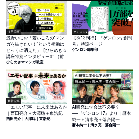
注目記事
ゲンロンy
浅野いにお「若いころの"マン
【3/13刊行】『ゲンロンy 創刊
ガを描きたい！"という衝動は
号』特設ページ
ゲンロン編集部
とっくに消えた」【ひらめき☆
講座特別インタビュー#1（前
ひらめき☆マンガ教室
篇）】
新着記事
注目記事
「エモい記事」に未来はあるか
AI研究に学会は不必要？
｜西田亮介＋大澤聡＋東浩紀
──『ゲンロン17』より｜暦本
西田亮介
|
大澤聡
|
東浩紀
純一＋清水亮＋落合陽一
暦本純一
|
清水亮
|
落合陽一