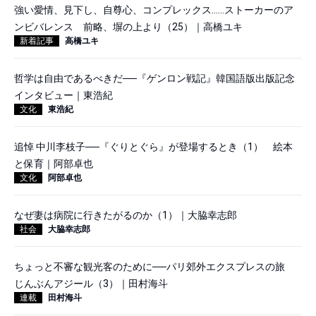
強い愛情、見下し、自尊心、コンプレックス……ストーカーのア
ンビバレンス 前略、塀の上より（25）｜高橋ユキ
新着記事
高橋ユキ
哲学は自由であるべきだ──『ゲンロン戦記』韓国語版出版記念
インタビュー｜東浩紀
文化
東浩紀
追悼 中川李枝子──『ぐりとぐら』が登場するとき（1） 絵本
と保育｜阿部卓也
文化
阿部卓也
なぜ妻は病院に行きたがるのか（1）｜大脇幸志郎
社会
大脇幸志郎
ちょっと不審な観光客のために──パリ郊外エクスプレスの旅
じんぶんアジール（3）｜田村海斗
連載
田村海斗