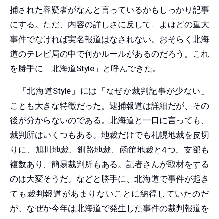
捕された容疑者がなんと言っているかもしっかり記事
にする。ただ、内容の詳しさに反して、よほどの重大
事件でなければ実名報道はなされない。おそらく北海
道のテレビ局の中で何かルールがあるのだろう。これ
を勝手に「北海道Style」と呼んできた。
「北海道Style」には「なぜか裁判記事が少ない」
ことも大きな特徴だった。逮捕報道は詳細だが、その
後が分からないのである。北海道と一口に言っても、
裁判所はいくつもある。地裁だけでも札幌地裁を皮切
りに、旭川地裁、釧路地裁、函館地裁と4つ。支部も
複数あり、簡易裁判所もある。記者さんが取材をする
のは大変そうだ。などと勝手に、北海道で事件が起き
ても裁判報道があまりないことに納得していたのだ
が、なぜか今年は北海道で発生した事件の裁判報道を