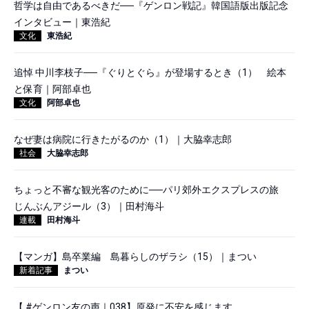
哲学は自由であるべきだ──『ゲンロン戦記』韓国語版出版記念
インタビュー｜東浩紀
文化
東浩紀
追悼 中川李枝子──『ぐりとぐら』が登場するとき（1） 絵本
と保育｜阿部卓也
文化
阿部卓也
なぜ妻は病院に行きたがるのか（1）｜大脇幸志郎
社会
大脇幸志郎
ちょっと不審な観光客のために──パリ郊外エクスプレスの旅
じんぶんアジール（3）｜田村海斗
連載
田村海斗
【マンガ】島卒業編 島暮らしのザラシ（15）｜まつい
新着記事
まつい
【 #ゲンロン友の声｜038】原発に不安を感じます