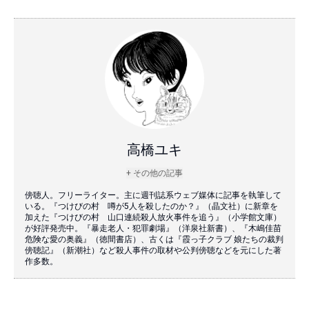
高橋ユキ
+ その他の記事
傍聴人。フリーライター。主に週刊誌系ウェブ媒体に記事を執筆して
いる。『つけびの村 噂が5人を殺したのか？』（晶文社）に新章を
加えた『つけびの村 山口連続殺人放火事件を追う』（小学館文庫）
が好評発売中。『暴走老人・犯罪劇場』（洋泉社新書）、『木嶋佳苗
危険な愛の奥義』（徳間書店）、古くは『霞っ子クラブ 娘たちの裁判
傍聴記』（新潮社）など殺人事件の取材や公判傍聴などを元にした著
作多数。