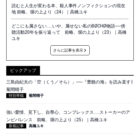
読むと人生が変わる本、殺人事件ノンフィクションの現在
地 前略、塀の上より（24）｜高橋ユキ
どこにも属さない……いや、属せない私のBØCHØ物語──傍
聴活動20年を振り返って 前略、塀の上より（23）｜高橋
ユキ
さらに記事を表示
ピックアップ
三島由紀夫の「空（くう／そら）」──『豊饒の海』を読み直す |
菊間晴子
特別寄稿
菊間晴子
強い愛情、見下し、自尊心、コンプレックス……ストーカーのア
ンビバレンス 前略、塀の上より（25）｜高橋ユキ
新着記事
高橋ユキ