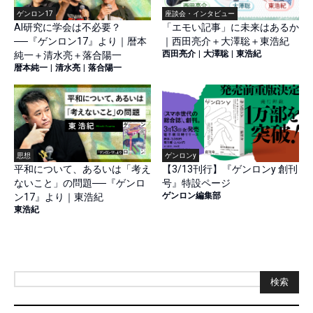
ゲンロン17
座談会・インタビュー
AI研究に学会は不必要？
「エモい記事」に未来はあるか
──『ゲンロン17』より｜暦本
｜西田亮介＋大澤聡＋東浩紀
西田亮介
|
大澤聡
|
東浩紀
純一＋清水亮＋落合陽一
暦本純一
|
清水亮
|
落合陽一
思想
ゲンロンy
平和について、あるいは「考え
【3/13刊行】『ゲンロンy 創刊
ないこと」の問題──『ゲンロ
号』特設ページ
ゲンロン編集部
ン17』より｜東浩紀
東浩紀
検索