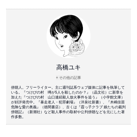
高橋ユキ
+ その他の記事
傍聴人。フリーライター。主に週刊誌系ウェブ媒体に記事を執筆して
いる。『つけびの村 噂が5人を殺したのか？』（晶文社）に新章を
加えた『つけびの村 山口連続殺人放火事件を追う』（小学館文庫）
が好評発売中。『暴走老人・犯罪劇場』（洋泉社新書）、『木嶋佳苗
危険な愛の奥義』（徳間書店）、古くは『霞っ子クラブ 娘たちの裁判
傍聴記』（新潮社）など殺人事件の取材や公判傍聴などを元にした著
作多数。