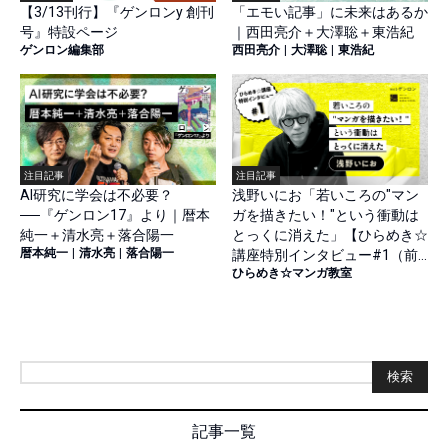
【3/13刊行】『ゲンロンy 創刊
「エモい記事」に未来はあるか
号』特設ページ
｜西田亮介＋大澤聡＋東浩紀
ゲンロン編集部
西田亮介
|
大澤聡
|
東浩紀
注目記事
注目記事
AI研究に学会は不必要？
浅野いにお「若いころの"マン
──『ゲンロン17』より｜暦本
ガを描きたい！"という衝動は
純一＋清水亮＋落合陽一
とっくに消えた」【ひらめき☆
暦本純一
|
清水亮
|
落合陽一
講座特別インタビュー#1（前
ひらめき☆マンガ教室
篇）】
検索
記事一覧