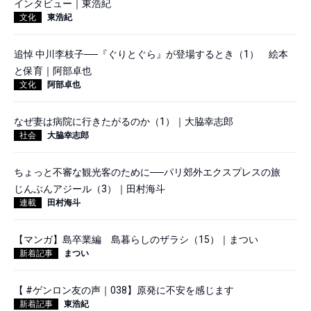
インタビュー｜東浩紀
文化
東浩紀
追悼 中川李枝子──『ぐりとぐら』が登場するとき（1） 絵本
と保育｜阿部卓也
文化
阿部卓也
なぜ妻は病院に行きたがるのか（1）｜大脇幸志郎
社会
大脇幸志郎
ちょっと不審な観光客のために──パリ郊外エクスプレスの旅
じんぶんアジール（3）｜田村海斗
連載
田村海斗
【マンガ】島卒業編 島暮らしのザラシ（15）｜まつい
新着記事
まつい
【 #ゲンロン友の声｜038】原発に不安を感じます
新着記事
東浩紀