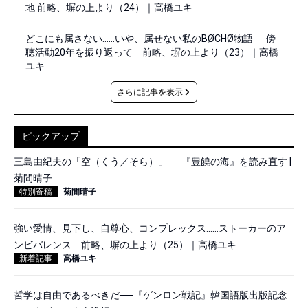
地 前略、塀の上より（24）｜高橋ユキ
どこにも属さない……いや、属せない私のBØCHØ物語──傍
聴活動20年を振り返って 前略、塀の上より（23）｜高橋
ユキ
さらに記事を表示
ピックアップ
三島由紀夫の「空（くう／そら）」──『豊饒の海』を読み直す |
菊間晴子
特別寄稿
菊間晴子
強い愛情、見下し、自尊心、コンプレックス……ストーカーのア
ンビバレンス 前略、塀の上より（25）｜高橋ユキ
新着記事
高橋ユキ
哲学は自由であるべきだ──『ゲンロン戦記』韓国語版出版記念