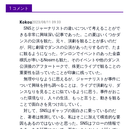
1
コメント
Kokou
2023/08/11 09:33
　SNSとジャーナリストの違いについて考えることがで
きる非常に興味深い記事であった。この夏はいくつかダ
ンスの公演を観た。元々、演劇を観ることが多いのだ
が、同じ劇場でダンスの公演があったりするので、たま
に観るようになった。ゲンロンでイベントのあった金森
穣氏が率いるNosimも観た。そのイベントや他のダンス
公演後のアフタートークで、殊更にライブで観ることの
重要性を語っていたことが印象に残っていた。

　無理やりなように思えるが、ジャーナリストが事件に
ついて興味を持ち調べることは、ライブで演劇なり、ダ
ンスなりを見ることに似ているように思う。事件がおこ
った環境なり、人々の生活、もっと言うと、動きを観る
ことで面白さを見つけ出していく。

　対して、SNSはギャップの面白さに乗っているのだ
と、著者は推測している。私はそこに加えて構造的な要
因もあるのではないかと思った。SNSはフローの情報で