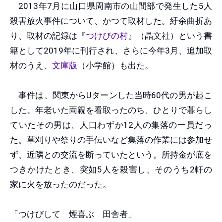
2013年7月に山口県周南市の山間部で発生した5人
殺害放火事件について、かつて取材した。紆余曲折あ
り、取材の記録は『
つけびの村
』（晶文社）という書
籍として2019年に刊行され、さらに今年3月、追加取
材のうえ、
文庫版
（小学館）も出た。
事件は、関東からUターンした当時60代の男が起こ
した。年老いた両親を看取ったのち、ひとりで暮らし
ていたその男は、人口わずか12人の集落の一員だっ
た。草刈りや祭りの手伝いなど集落の作業には参加せ
ず、近隣との交流を断っていたという。所持金が底を
つきかけたとき、突如5人を殺害し、そのうち2軒の
家に火を放ったのだった。
「つけびして 煙喜ぶ 田舎者」