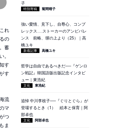
子
特別寄稿
菊間晴子
強い愛情、見下し、自尊心、コンプ
これ
レックス……ストーカーのアンビバレ
ンス 前略、塀の上より（25）｜高
るの
橋ユキ
。蓄
新着記事
高橋ユキ
い。
知す
哲学は自由であるべきだ──『ゲンロ
ン戦記』韓国語版出版記念インタビ
がす
ュー｜東浩紀
文化
東浩紀
海流
追悼 中川李枝子──『ぐりとぐら』が
のマ
登場するとき（1） 絵本と保育｜阿
部卓也
がつ
文化
阿部卓也
もま