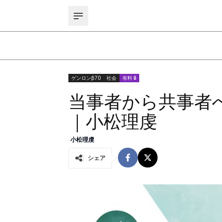
ゲンロンβ70
社会
有料 🔒
当事者から共事者へ
｜小松理虔
小松理虔
シェア