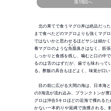
第15回へ
北の果てで食うマグロ丼は絶品だった
まで食べたどのマグロよりも強くマグロ
ではないかと思わせるほどサシは細かく
ぎょし
養マグロのような
魚脂
臭さはなく、筋張
しっかりと食感を残し、噛むと口の中で
るのは舌のはずだが、歯でも味わって
る。酢飯の具合もほどよく、味覚が口い
目の前に広がる大間の海は、日本海と
の3海流が流れ込み、プランクトンが豊
グロは沖合5キロほどの近海で獲れるた
かない一本釣りや延縄で漁獲される。