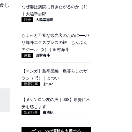
食し
なぜ妻は病院に行きたがるのか（1）
｜大脇幸志郎
社会
大脇幸志郎
ちょっと不審な観光客のために──パ
リ郊外エクスプレスの旅 じんぶん
アジール（3）｜田村海斗
連載
田村海斗
【マンガ】島卒業編 島暮らしのザ
ラシ（15）｜まつい
新着記事
まつい
【 #ゲンロン友の声｜038】原発に不
安を感じます
新着記事
東浩紀
ゲンロンの活動を支援する