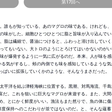
第17回へ
。誰もが知っている、あのマグロの味である。けれども、
の味がした。細胞ひとつひとつに脂と旨味が入り込んでい
、脂は繊細で、醤油につけると、ふわっと溶け出していく
ってもいない。大トロのようにとろけてはいかないのがい
味が爆発するように一気に広がるのだ。本来、人が味を感
いる気がするし、頰の内側でも味を感知しているような気
っぱいに拡張していくかのような、そんなうまさだった。
太平洋を結ぶ津軽海峡に位置する。黒潮、対馬海流、千島
富だ。これを狙いに巨大なマグロが来遊する。また、大間
め、とにかく鮮度がいい。漁法もまた然りで、魚の体に傷
鮮度保持へのこだわりが並ではないのだ。と、そんな蘊蓄