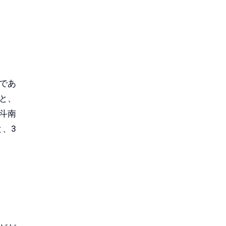
であ
と、
斗南
、3