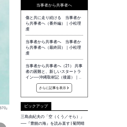
当事者から共事者へ
傷と共に走り続ける 当事者か
ら共事者へ（番外編）｜小松理
虔
当事者から共事者へ 当事者か
ら共事者へ（最終回）｜小松理
虔
当事者から共事者へ（21） 共事
者の困難と、新しいスタートラ
イン──沖縄取材記（後篇）｜小
松理虔
さらに記事を表示
ピックアップ
β70』
三島由紀夫の「空（くう／そら）」
──『豊饒の海』を読み直す | 菊間晴