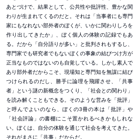
あとづけで、結果として、公共性や批評性、豊かな関
わりが生まれてくるのだと。それは「当事者にも専門
家にもなれない部外者のぼくが、いかに関わりしろを
作り出してきたか」、ぼく個人の体験の記録でもあ
る。だから「自分語りが多い」と批判されもするし、
専門家でも研究者でもないぼくの事象の結びつけ方が
正当なものではないのも自覚している。しかし素人で
あり部外者だからこそ、現場知と専門知を無謀に結び
つけられるのだし、勝手に論理を飛躍させ、「共事
者」という謎の新概念をつくり、「社会との関わり」
を読み解くこともできる。そのような営みを「批評」
と呼んでよいのなら、ぼくの3冊の本は「批評」や
「社会評論」の書棚にこそ置かれるべきかもしれな
い。ぼくは、自分の体験を通じて社会を考えてきた。
それがまさに「共事」だからだ。