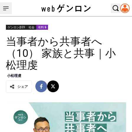
ゲンロンβ59
社会
有料 🔒
当事者から共事者へ
（10） 家族と共事｜小
松理虔
小松理虔
シェア