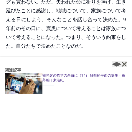
グも買わない。ただ、失われた命に祈りを捧げ、生き
延びたことに感謝し、地域について、家族について考
える日にしよう、そんなことを話し合って決めた。9
年前のその日に、震災について考えることは家族につ
いて考えることになった。つまり、そういう約束をし
た。自分たちで決めたことなのだ。
今年の3月11日はゲンロンカフェで
震災10年のイベ
関連記事
ント
が行われることになった。その日は家族と共に過
観光客の哲学の余白に（14） 触視的平面の誕生・番
外編｜東浩紀
ごす日だと決めていたので、当初はお断りしようと思
ったが、ゲストが揃うのがその日しかないということ
だったので引き受けた。それで、イベントの前に、こ
んな文章を執筆したというわけだ（記事の配信自体は
イベント後のようだが）。どうやらこの先も、ぼく
は、3月が来るたび、震災と家族、地域について、復