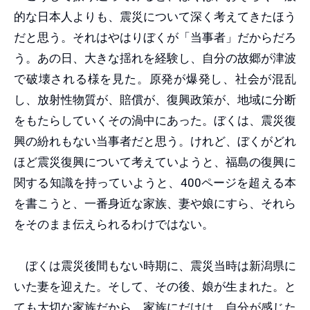
的な日本人よりも、震災について深く考えてきたほう
だと思う。それはやはりぼくが「当事者」だからだろ
う。あの日、大きな揺れを経験し、自分の故郷が津波
で破壊される様を見た。原発が爆発し、社会が混乱
し、放射性物質が、賠償が、復興政策が、地域に分断
をもたらしていくその渦中にあった。ぼくは、震災復
興の紛れもない当事者だと思う。けれど、ぼくがどれ
ほど震災復興について考えていようと、福島の復興に
関する知識を持っていようと、400ページを超える本
を書こうと、一番身近な家族、妻や娘にすら、それら
をそのまま伝えられるわけではない。
ぼくは震災後間もない時期に、震災当時は新潟県に
いた妻を迎えた。そして、その後、娘が生まれた。と
ても大切な家族だから、家族にだけは、自分が感じた