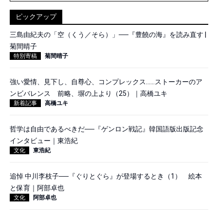
ピックアップ
三島由紀夫の「空（くう／そら）」──『豊饒の海』を読み直す |
菊間晴子
特別寄稿
菊間晴子
強い愛情、見下し、自尊心、コンプレックス……ストーカーのア
ンビバレンス 前略、塀の上より（25）｜高橋ユキ
新着記事
高橋ユキ
哲学は自由であるべきだ──『ゲンロン戦記』韓国語版出版記念
インタビュー｜東浩紀
文化
東浩紀
追悼 中川李枝子──『ぐりとぐら』が登場するとき（1） 絵本
と保育｜阿部卓也
文化
阿部卓也