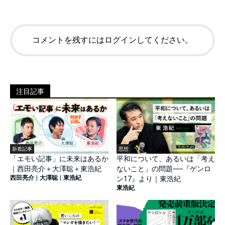
コメントを残すにはログインしてください。
注目記事
新着記事
思想
「エモい記事」に未来はあるか
平和について、あるいは「考え
｜西田亮介＋大澤聡＋東浩紀
ないこと」の問題──『ゲンロ
西田亮介
|
大澤聡
|
東浩紀
ン17』より｜東浩紀
東浩紀