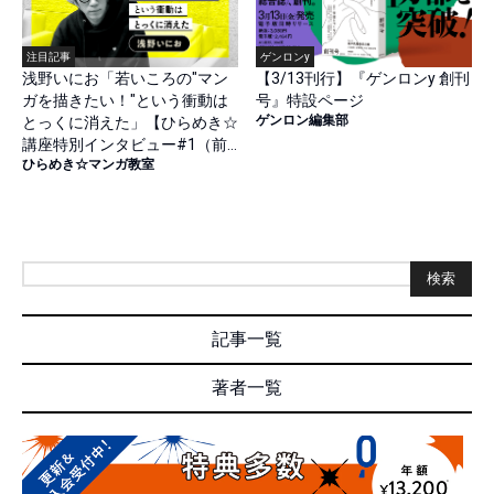
注目記事
ゲンロンy
浅野いにお「若いころの"マン
【3/13刊行】『ゲンロンy 創刊
ガを描きたい！"という衝動は
号』特設ページ
ゲンロン編集部
とっくに消えた」【ひらめき☆
講座特別インタビュー#1（前
ひらめき☆マンガ教室
篇）】
検索
記事一覧
著者一覧