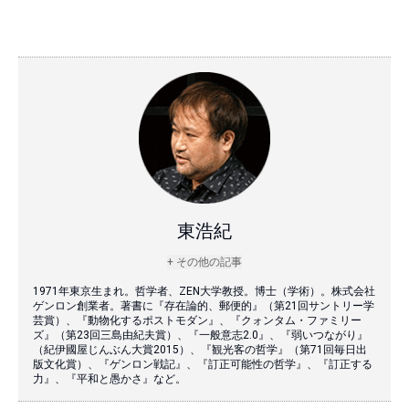
東浩紀
+ その他の記事
1971年東京生まれ。哲学者、ZEN大学教授。博士（学術）。株式会社
ゲンロン創業者。著書に『存在論的、郵便的』（第21回サントリー学
芸賞）、『動物化するポストモダン』、『クォンタム・ファミリー
ズ』（第23回三島由紀夫賞）、『一般意志2.0』、『弱いつながり』
（紀伊國屋じんぶん大賞2015）、『観光客の哲学』（第71回毎日出
版文化賞）、『ゲンロン戦記』、『訂正可能性の哲学』、『訂正する
力』、『平和と愚かさ』など。