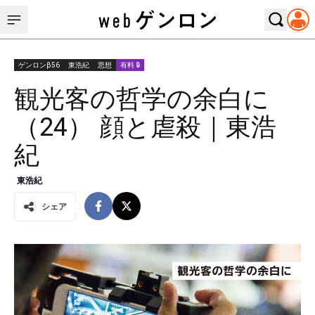
ゲンロンβ56
東浩紀
思想
有料 🔒
観光客の哲学の余白に
（24） 顔と虐殺｜東浩
紀
東浩紀
シェア