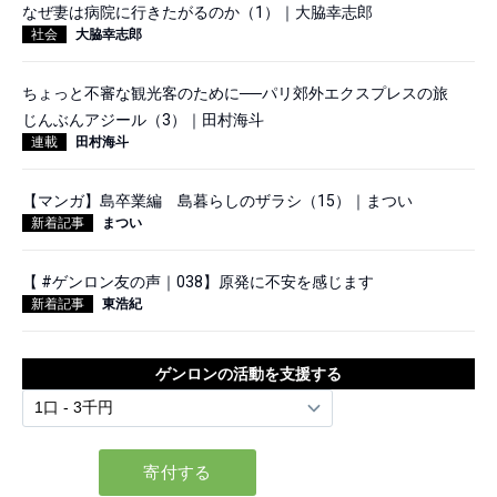
なぜ妻は病院に行きたがるのか（1）｜大脇幸志郎
社会
大脇幸志郎
ちょっと不審な観光客のために──パリ郊外エクスプレスの旅
じんぶんアジール（3）｜田村海斗
連載
田村海斗
【マンガ】島卒業編 島暮らしのザラシ（15）｜まつい
新着記事
まつい
【 #ゲンロン友の声｜038】原発に不安を感じます
新着記事
東浩紀
ゲンロンの活動を支援する