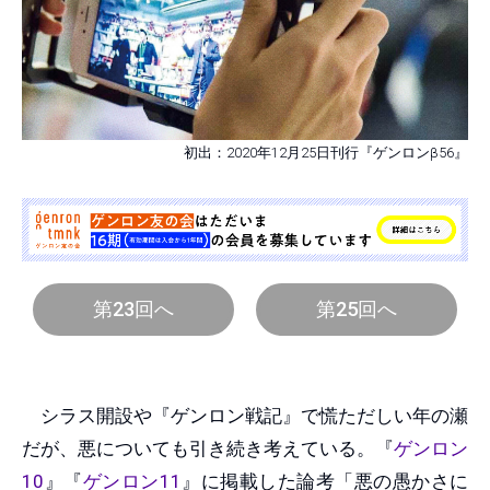
初出：2020年12月25日刊行『ゲンロンβ56』
第23回へ
第25回へ
シラス開設や『ゲンロン戦記』で慌ただしい年の瀬
だが、悪についても引き続き考えている。『
ゲンロン
10
』『
ゲンロン11
』に掲載した論考「悪の愚かさに