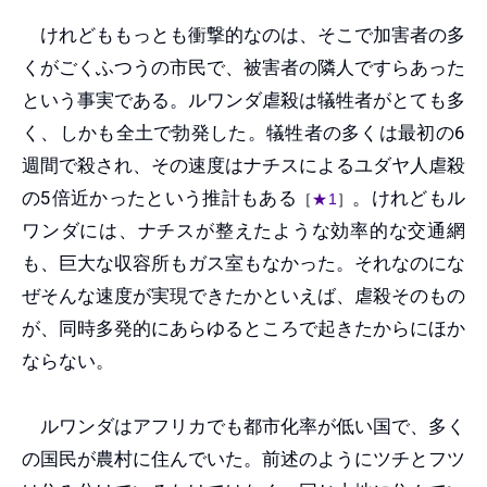
けれどももっとも衝撃的なのは、そこで加害者の多
くがごくふつうの市民で、被害者の隣人ですらあった
という事実である。ルワンダ虐殺は犠牲者がとても多
く、しかも全土で勃発した。犠牲者の多くは最初の6
週間で殺され、その速度はナチスによるユダヤ人虐殺
の5倍近かったという推計もある
。けれどもル
［
★1
］
ワンダには、ナチスが整えたような効率的な交通網
も、巨大な収容所もガス室もなかった。それなのにな
ぜそんな速度が実現できたかといえば、虐殺そのもの
が、同時多発的にあらゆるところで起きたからにほか
ならない。
ルワンダはアフリカでも都市化率が低い国で、多く
の国民が農村に住んでいた。前述のようにツチとフツ