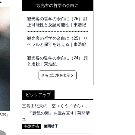
観光客の哲学の余白に
観光客の哲学の余白に（26） 訂
正可能性と反証可能性｜東浩紀
観光客の哲学の余白に（25） リ
ベラルと保守を超える｜東浩紀
観光客の哲学の余白に（24） 顔
と虐殺｜東浩紀
さらに記事を表示
ピックアップ
三島由紀夫の「空（くう／そら）」
──『豊饒の海』を読み直す | 菊間晴
β39』
子
特別寄稿
菊間晴子