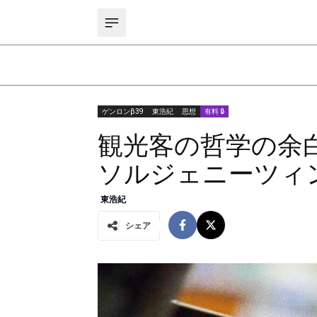
ゲンロンβ39
東浩紀
思想
有料 🔒
観光客の哲学の余白
ソルジェニーツィ
東浩紀
シェア