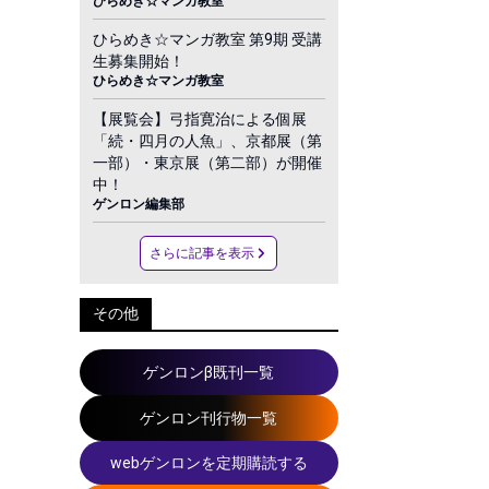
ひらめき☆マンガ教室
ひらめき☆マンガ教室 第9期 受講
生募集開始！
ひらめき☆マンガ教室
【展覧会】弓指寛治による個展
「続・四月の人魚」、京都展（第
一部）・東京展（第二部）が開催
中！
ゲンロン編集部
さらに記事を表示
その他
ゲンロンβ既刊一覧
ゲンロン刊行物一覧
webゲンロンを定期購読する