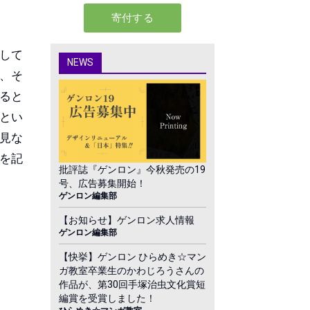
して
NEWS
、そ
ると
とい
見な
を記
批評誌『ゲンロン』今秋発売の19
号、広告募集開始！
ゲンロン編集部
【お知らせ】ゲンロン求人情報
ゲンロン編集部
【快挙】ゲンロン ひらめき☆マン
ガ教室卒業生のかわじろうさんの
作品が、第30回手塚治虫文化賞短
編賞を受賞しました！