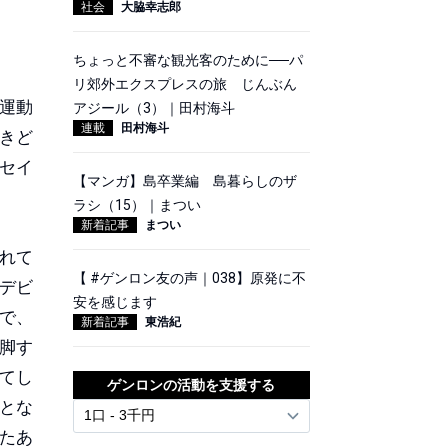
社会
大脇幸志郎
ちょっと不審な観光客のために──パ
リ郊外エクスプレスの旅 じんぶん
運動
アジール（3）｜田村海斗
連載
田村海斗
きど
セイ
【マンガ】島卒業編 島暮らしのザ
ラシ（15）｜まつい
新着記事
まつい
れて
【 #ゲンロン友の声｜038】原発に不
デビ
安を感じます
で、
新着記事
東浩紀
脚す
てし
ゲンロンの活動を支援する
放とな
たあ