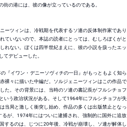
の街の港には、彼の像が立っているのである。
ニーツィンは、冷戦期を代表するソ連の反体制作家であり
れていないので、本誌の読者にとっては、むしろぼくがと
しれない。ぼくは四半世紀まえに、彼の小説を扱ったエッ
してデビューした。
年の『イワン・デニーソヴィチの一日』がもっともよく知ら
赤裸々に描いた中編だ。ソルジェニーツィンはこの作品で
した。その背景には、当時のソ連の書記長がフルシチョフ
という政治状況がある。そして1964年にフルシチョフが失
は当局と激しく衝突し始め、作品の多くは出版禁止となっ
するが、1974年にはついに逮捕され、強制的に国外に追
国するのは、じつに20年後、冷戦が崩壊し、ソ連が解体し