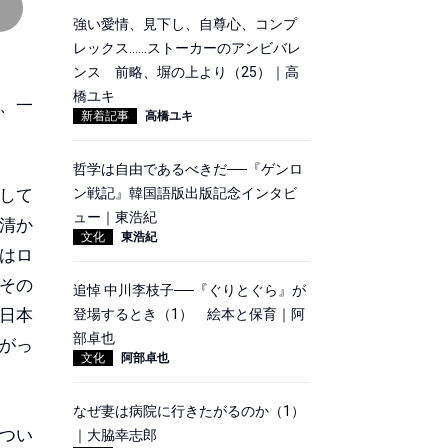
強い愛情、見下し、自尊心、コンプ
レックス……ストーカーのアンビバレ
ンス 前略、塀の上より（25）｜高
橋ユキ
、一
新着記事
高橋ユキ
哲学は自由であるべきだ──『ゲンロ
して
ン戦記』韓国語版出版記念インタビ
ュー｜東浩紀
清か
文化
東浩紀
はロ
その
追悼 中川李枝子──『ぐりとぐら』が
日本
登場するとき（1） 絵本と保育｜阿
部卓也
がっ
文化
阿部卓也
。
なぜ妻は病院に行きたがるのか（1）
つい
｜大脇幸志郎