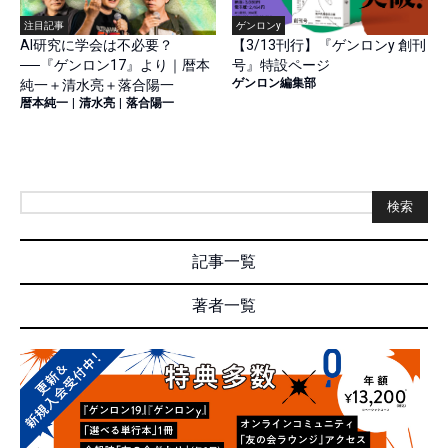
注目記事
ゲンロンy
AI研究に学会は不必要？
【3/13刊行】『ゲンロンy 創刊
──『ゲンロン17』より｜暦本
号』特設ページ
ゲンロン編集部
純一＋清水亮＋落合陽一
暦本純一
|
清水亮
|
落合陽一
検索
記事一覧
著者一覧