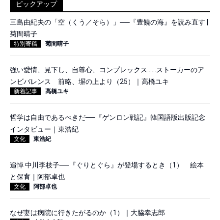
ピックアップ
三島由紀夫の「空（くう／そら）」──『豊饒の海』を読み直す |
菊間晴子
特別寄稿
菊間晴子
強い愛情、見下し、自尊心、コンプレックス……ストーカーのア
ンビバレンス 前略、塀の上より（25）｜高橋ユキ
新着記事
高橋ユキ
哲学は自由であるべきだ──『ゲンロン戦記』韓国語版出版記念
インタビュー｜東浩紀
文化
東浩紀
追悼 中川李枝子──『ぐりとぐら』が登場するとき（1） 絵本
と保育｜阿部卓也
文化
阿部卓也
なぜ妻は病院に行きたがるのか（1）｜大脇幸志郎