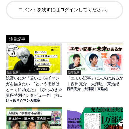
コメントを残すにはログインしてください。
注目記事
注目記事
新着記事
浅野いにお「若いころの"マン
「エモい記事」に未来はあるか
ガを描きたい！"という衝動は
｜西田亮介＋大澤聡＋東浩紀
西田亮介
|
大澤聡
|
東浩紀
とっくに消えた」【ひらめき☆
講座特別インタビュー#1（前
ひらめき☆マンガ教室
篇）】