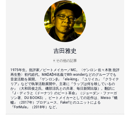
吉田雅史
+ その他の記事
1975年生。批評家／ビートメイカー／MC。〈ゲンロン 佐々木敦 批評
再生塾〉初代総代。MA$A$HI名義で8th wonderなどのグループでも
音楽活動を展開。『ゲンロンβ』『ele-king』『ユリイカ』『クライテ
リア』などで執筆活動展開中。主著に『ラップは何を映しているの
か』（大和田俊之氏、磯部涼氏との共著、毎日新聞出版）。翻訳に
『J・ディラと《ドーナツ》のビート革命』（ジョーダン・ファーガ
ソン著、DU BOOKS）。ビートメイカーとしての近作は、Meiso『轆
轤』（2017年）プロデュース、Fake?とのユニットによる
『ForMula』（2018年）など。