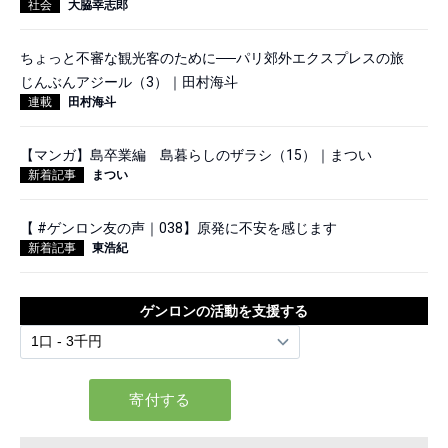
社会
大脇幸志郎
ちょっと不審な観光客のために──パリ郊外エクスプレスの旅
じんぶんアジール（3）｜田村海斗
連載
田村海斗
【マンガ】島卒業編 島暮らしのザラシ（15）｜まつい
新着記事
まつい
【 #ゲンロン友の声｜038】原発に不安を感じます
新着記事
東浩紀
ゲンロンの活動を支援する