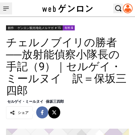
創作
ゲンロン観光地化メルマガ ＃15
有料 🔒
チェルノブイリの勝者
──放射能偵察小隊長の
手記（9）｜セルゲイ・
ミールヌイ 訳＝保坂三
四郎
セルゲイ・ミールヌイ
保坂三四郎
シェア