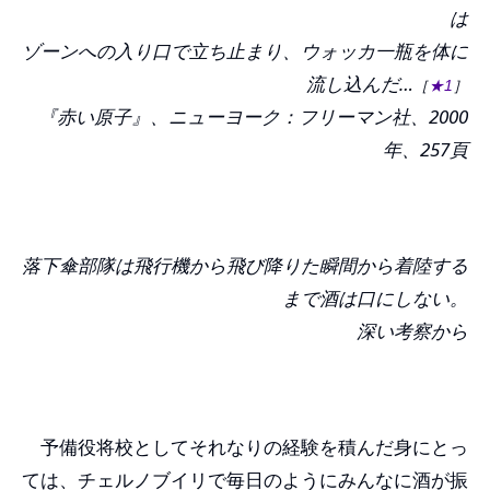
は
ゾーンへの入り口で立ち止まり、ウォッカ一瓶を体に
流し込んだ…
［
★1
］
『赤い原子』、ニューヨーク：フリーマン社、2000
年、257頁
落下傘部隊は飛行機から飛び降りた瞬間から着陸する
まで酒は口にしない。
深い考察から
予備役将校としてそれなりの経験を積んだ身にとっ
ては、チェルノブイリで毎日のようにみんなに酒が振