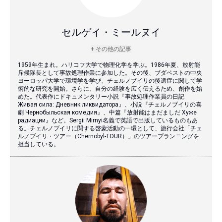
セルゲイ・ミールヌイ
+ その他の記事
1959年生まれ。ハリコフ大学で物理化学を学ぶ。1986年夏、放射能
斥候隊長として事故処理作業に参加した。その後、ブダペストの中央
ヨーロッパ大学で環境学を学び、チェルノブイリの後遺症に関して学
術的な研究を開始。さらに、自分の経験を広く伝えるため、創作を始
めた。代表作にドキュメンタリー小説『事故処理作業員の日記
Живая сила: Дневник ликвидатора』、小説『チェルノブイリの喜
劇 Чернобыльская комедия』、中篇『放射能はまだましだ Хуже
радиации』など。Sergii Mirnyi名義で英語で出版しているものもあ
る。チェルノブイリに関する啓蒙活動の一環として、旅行会社「チェ
ルノブイリ・ツアー（Chernobyl-TOUR）」のツアープランニングを
担当している。