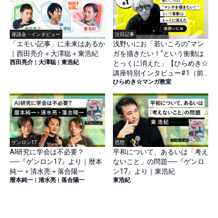
座談会・インタビュー
注目記事
「エモい記事」に未来はあるか
浅野いにお「若いころの"マン
｜西田亮介＋大澤聡＋東浩紀
ガを描きたい！"という衝動は
西田亮介
|
大澤聡
|
東浩紀
とっくに消えた」【ひらめき☆
講座特別インタビュー#1（前
ひらめき☆マンガ教室
篇）】
ゲンロン17
思想
AI研究に学会は不必要？
平和について、あるいは「考え
──『ゲンロン17』より｜暦本
ないこと」の問題──『ゲンロ
純一＋清水亮＋落合陽一
ン17』より｜東浩紀
暦本純一
|
清水亮
|
落合陽一
東浩紀