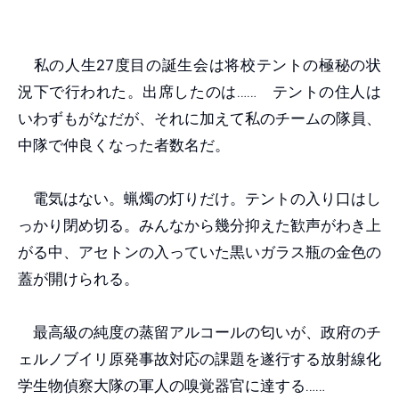
私の人生27度目の誕生会は将校テントの極秘の状
況下で行われた。出席したのは…… テントの住人は
いわずもがなだが、それに加えて私のチームの隊員、
中隊で仲良くなった者数名だ。
電気はない。蝋燭の灯りだけ。テントの入り口はし
っかり閉め切る。みんなから幾分抑えた歓声がわき上
がる中、アセトンの入っていた黒いガラス瓶の金色の
蓋が開けられる。
最高級の純度の蒸留アルコールの匂いが、政府のチ
ェルノブイリ原発事故対応の課題を遂行する放射線化
学生物偵察大隊の軍人の嗅覚器官に達する……