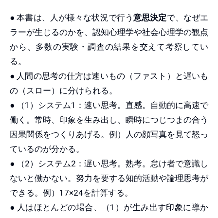
● 本書は、人が様々な状況で行う
意思決定
で、なぜエ
ラーが生じるのかを、認知心理学や社会心理学の観点
から、多数の実験・調査の結果を交えて考察してい
る。
● 人間の思考の仕方は速いもの（ファスト）と遅いも
の（スロー）に分けられる。
● （1）システム1：速い思考。直感。自動的に高速で
働く。常時、印象を生み出し、瞬時につじつまの合う
因果関係をつくりあげる。例）人の顔写真を見て怒っ
ているのが分かる。
● （2）システム2：遅い思考。熟考。怠け者で意識し
ないと働かない。努力を要する知的活動や論理思考が
できる。例）17×24を計算する。
● 人はほとんどの場合、（1）が生み出す印象に導か