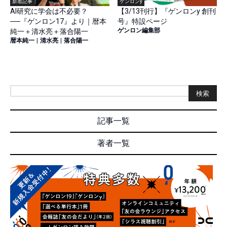
新着記事
ゲンロンy
AI研究に学会は不必要？
【3/13刊行】『ゲンロンy 創刊
──『ゲンロン17』より｜暦本
号』特設ページ
ゲンロン編集部
純一＋清水亮＋落合陽一
暦本純一
|
清水亮
|
落合陽一
検索
記事一覧
著者一覧