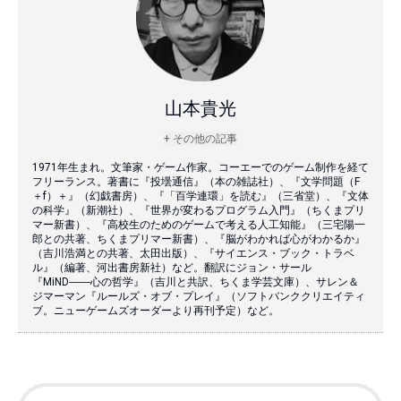
山本貴光
+ その他の記事
1971年生まれ。文筆家・ゲーム作家。コーエーでのゲーム制作を経て
フリーランス。著書に『投壜通信』（本の雑誌社）、『文学問題（F
＋f）＋』（幻戯書房）、『「百学連環」を読む』（三省堂）、『文体
の科学』（新潮社）、『世界が変わるプログラム入門』（ちくまプリ
マー新書）、『高校生のためのゲームで考える人工知能』（三宅陽一
郎との共著、ちくまプリマー新書）、『脳がわかれば心がわかるか』
（吉川浩満との共著、太田出版）、『サイエンス・ブック・トラベ
ル』（編著、河出書房新社）など。翻訳にジョン・サール
『MiND――心の哲学』（吉川と共訳、ちくま学芸文庫）、サレン＆
ジマーマン『ルールズ・オブ・プレイ』（ソフトバンククリエイティ
ブ。ニューゲームズオーダーより再刊予定）など。