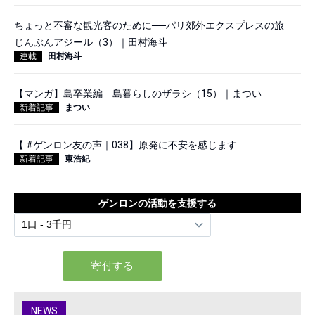
ちょっと不審な観光客のために──パリ郊外エクスプレスの旅
じんぶんアジール（3）｜田村海斗
連載
田村海斗
【マンガ】島卒業編 島暮らしのザラシ（15）｜まつい
新着記事
まつい
【 #ゲンロン友の声｜038】原発に不安を感じます
新着記事
東浩紀
ゲンロンの活動を支援する
NEWS