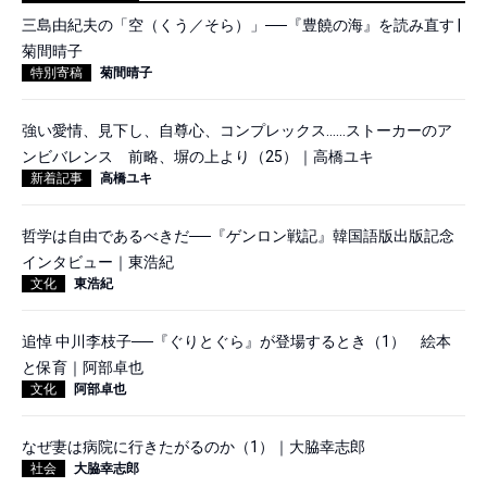
三島由紀夫の「空（くう／そら）」──『豊饒の海』を読み直す |
菊間晴子
特別寄稿
菊間晴子
強い愛情、見下し、自尊心、コンプレックス……ストーカーのア
ンビバレンス 前略、塀の上より（25）｜高橋ユキ
新着記事
高橋ユキ
哲学は自由であるべきだ──『ゲンロン戦記』韓国語版出版記念
インタビュー｜東浩紀
文化
東浩紀
追悼 中川李枝子──『ぐりとぐら』が登場するとき（1） 絵本
と保育｜阿部卓也
文化
阿部卓也
なぜ妻は病院に行きたがるのか（1）｜大脇幸志郎
社会
大脇幸志郎