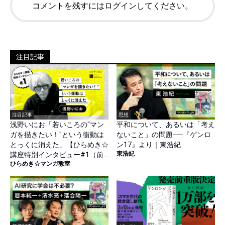
コメントを残すにはログインしてください。
注目記事
注目記事
思想
浅野いにお「若いころの"マン
平和について、あるいは「考え
ガを描きたい！"という衝動は
ないこと」の問題──『ゲンロ
とっくに消えた」【ひらめき☆
ン17』より｜東浩紀
東浩紀
講座特別インタビュー#1（前
ひらめき☆マンガ教室
篇）】