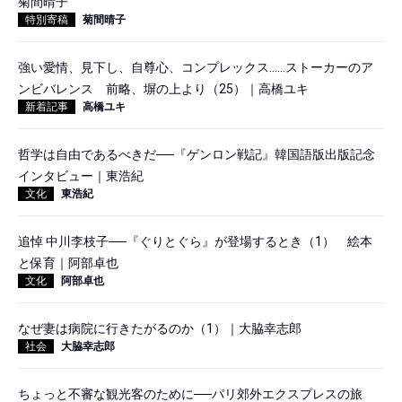
菊間晴子
特別寄稿
菊間晴子
強い愛情、見下し、自尊心、コンプレックス……ストーカーのア
ンビバレンス 前略、塀の上より（25）｜高橋ユキ
新着記事
高橋ユキ
哲学は自由であるべきだ──『ゲンロン戦記』韓国語版出版記念
インタビュー｜東浩紀
文化
東浩紀
追悼 中川李枝子──『ぐりとぐら』が登場するとき（1） 絵本
と保育｜阿部卓也
文化
阿部卓也
なぜ妻は病院に行きたがるのか（1）｜大脇幸志郎
社会
大脇幸志郎
ちょっと不審な観光客のために──パリ郊外エクスプレスの旅