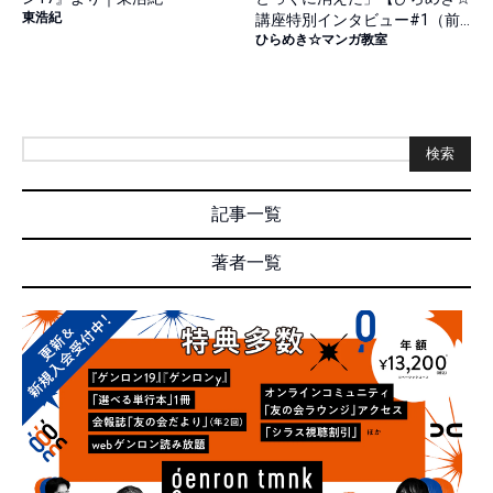
東浩紀
講座特別インタビュー#1（前
ひらめき☆マンガ教室
篇）】
検索
記事一覧
著者一覧