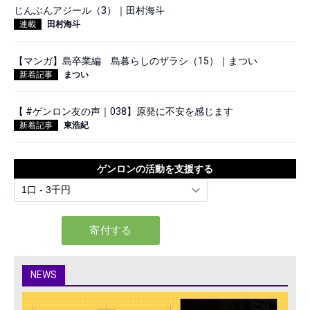
じんぶんアジール（3）｜田村海斗
連載
田村海斗
【マンガ】島卒業編 島暮らしのザラシ（15）｜まつい
新着記事
まつい
【 #ゲンロン友の声｜038】原発に不安を感じます
新着記事
東浩紀
ゲンロンの活動を支援する
NEWS