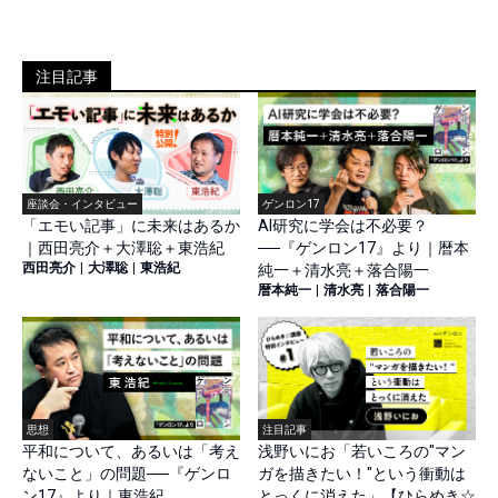
注目記事
座談会・インタビュー
ゲンロン17
「エモい記事」に未来はあるか
AI研究に学会は不必要？
｜西田亮介＋大澤聡＋東浩紀
──『ゲンロン17』より｜暦本
西田亮介
|
大澤聡
|
東浩紀
純一＋清水亮＋落合陽一
暦本純一
|
清水亮
|
落合陽一
思想
注目記事
平和について、あるいは「考え
浅野いにお「若いころの"マン
ないこと」の問題──『ゲンロ
ガを描きたい！"という衝動は
ン17』より｜東浩紀
とっくに消えた」【ひらめき☆