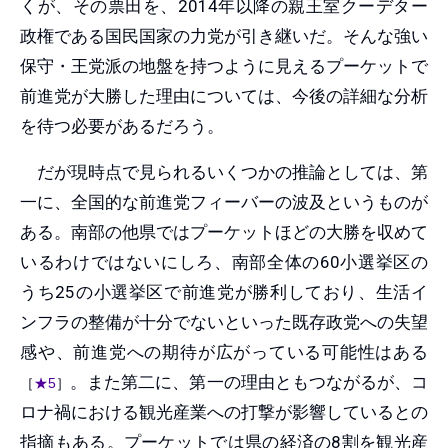
くが、その票田を、2014年以降の親王室クーデター
政権である国民国家の力党が引き継いだ。そんな強い
保守・王党派の地盤を持つように見えるプーケットで
前進党が大勝した理由については、今後の詳細な分析
を待つ必要があるだろう。
だが現時点で見られるいくつかの推論としては、第
一に、全国的な前進党フィーバーの波及というものが
ある。南部の他県ではプーケットほどの大勝を収めて
いるわけではないにしろ、南部全体の60小選挙区の
うち25の小選挙区で前進党が勝利しており、生活イ
ンフラの整備が十分でないといった既存政党への失望
感や、前進党への期待が広がっている可能性はある
。また第二に、第一の理由ともつながるが、コ
［
★5
］
ロナ禍における観光産業への打撃が影響しているとの
指摘もある。プーケットでは県の経済の8割を観光産