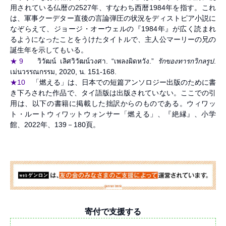
用されている仏暦の2527年、すなわち西暦1984年を指す。これ
は、軍事クーデター直後の言論弾圧の状況をディストピア小説に
なぞらえて、ジョージ・オーウェルの『1984年』が広く読まれ
るようになったことをうけたタイトルで、主人公マーリーの兄の
誕生年を示してもいる。
รักของทารกวิกลรูป
★9
วิวัฒน์ เลิศวิวัฒน์วงศา. “เพลงผิดหวัง.”
.
เม่นวรรณกรรม, 2020, น. 151-168.
★10
「燃える」は、日本での短篇アンソロジー出版のために書
き下ろされた作品で、タイ語版は出版されていない。ここでの引
用は、以下の書籍に掲載した拙訳からのものである。ウィワッ
ト・ルートウィワットウォンサー「燃える」、『絶縁』、小学
館、2022年、139－180頁。
寄付で支援する