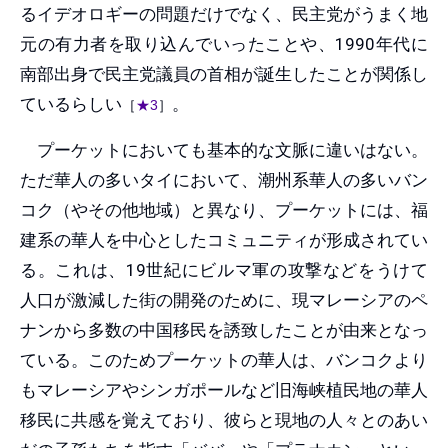
るイデオロギーの問題だけでなく、民主党がうまく地
元の有力者を取り込んでいったことや、1990年代に
南部出身で民主党議員の首相が誕生したことが関係し
ているらしい
。
［
★3
］
プーケットにおいても基本的な文脈に違いはない。
ただ華人の多いタイにおいて、潮州系華人の多いバン
コク（やその他地域）と異なり、プーケットには、福
建系の華人を中心としたコミュニティが形成されてい
る。これは、19世紀にビルマ軍の攻撃などをうけて
人口が激減した街の開発のために、現マレーシアのペ
ナンから多数の中国移民を誘致したことが由来となっ
ている。このためプーケットの華人は、バンコクより
もマレーシアやシンガポールなど旧海峡植民地の華人
移民に共感を覚えており、彼らと現地の人々とのあい