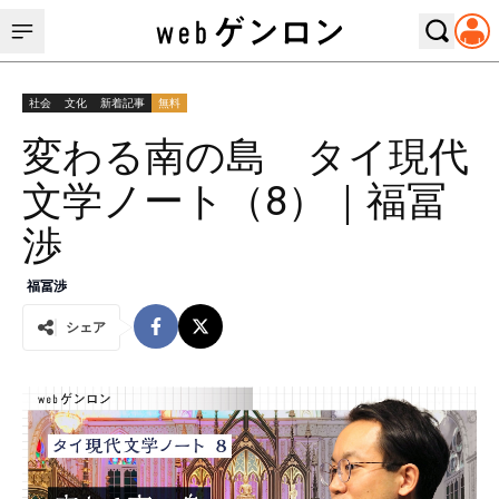
社会
文化
新着記事
無料
変わる南の島 タイ現代
文学ノート（8）｜福冨
渉
福冨渉
シェア