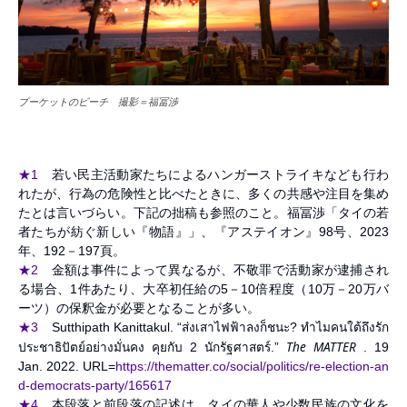
プーケットのビーチ 撮影＝福冨渉
★1
若い民主活動家たちによるハンガーストライキなども行わ
れたが、行為の危険性と比べたときに、多くの共感や注目を集め
たとは言いづらい。下記の拙稿も参照のこと。福冨渉「タイの若
者たちが紡ぐ新しい『物語』」、『アステイオン』98号、2023
年、192－197頁。
★2
金額は事件によって異なるが、不敬罪で活動家が逮捕され
る場合、1件あたり、大卒初任給の5－10倍程度（10万－20万バ
ーツ）の保釈金が必要となることが多い。
★3
Sutthipath Kanittakul. “ส่งเสาไฟฟ้าลงก็ชนะ? ทำไมคนใต้ถึงรัก
The MATTER
ประชาธิปัตย์อย่างมั่นคง คุยกับ 2 นักรัฐศาสตร์.”
. 19
Jan. 2022. URL=
https://thematter.co/social/politics/re-election-an
d-democrats-party/165617
★4
本段落と前段落の記述は、タイの華人や少数民族の文化を