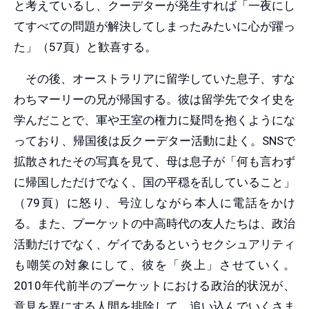
と考えているし、クーデターが発生すれば「一夜にし
てすべての問題が解決してしまったみたいに心が躍っ
た」（57頁）と歓喜する。
その後、オーストラリアに留学していた息子、すな
わちマーリーの兄が帰国する。彼は留学先でタイ史を
学んだことで、軍や王室の権力に疑問を抱くようにな
っており、帰国後は反クーデター活動に赴く。SNSで
拡散されたその写真を見て、母は息子が「何も言わず
に帰国しただけでなく、国の平穏を乱していること」
（79頁）に怒り、号泣しながら本人に電話をかけ
る。また、プーケットの中高時代の友人たちは、政治
活動だけでなく、ゲイであるというセクシュアリティ
も嘲笑の対象にして、彼を「炎上」させていく。
2010年代前半のプーケットにおける政治的状況が、
意見を異にする人間を排除して、追い込んでいくさま