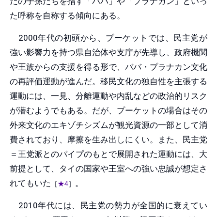
だの子孫たちを指す「ババ」や「プラナカン」といっ
た呼称を自称する傾向にある。
2000年代の初頭から、プーケットでは、民主党が
強い影響力を持つ県自治体や支庁が先導し、政府機関
や王族からの支援を得る形で、ババ・プラナカン文化
の再評価運動が進んだ。移民文化の独自性を主張する
運動には、一見、分離運動や内乱などの政治的リスク
が潜むようでもある。だが、プーケットの場合はその
外来文化のエキゾチシズムが観光資源の一部として消
費されており、摩擦を生み出しにくい。また、民主党
＝王党派とのパイプのもとで展開された運動には、大
前提として、タイの国家や王室への強い忠誠が想定さ
れてもいた
。
［
★4
］
2010年代には、民主党の勢力が全国的に衰えてい