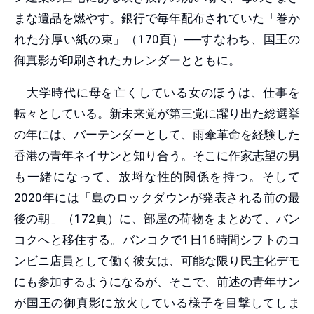
まな遺品を燃やす。銀行で毎年配布されていた「巻か
れた分厚い紙の束」（170頁）──すなわち、国王の
御真影が印刷されたカレンダーとともに。
大学時代に母を亡くしている女のほうは、仕事を
転々としている。新未来党が第三党に躍り出た総選挙
の年には、バーテンダーとして、雨傘革命を経験した
香港の青年ネイサンと知り合う。そこに作家志望の男
も一緒になって、放埒な性的関係を持つ。そして
2020年には「島のロックダウンが発表される前の最
後の朝」（172頁）に、部屋の荷物をまとめて、バン
コクへと移住する。バンコクで1日16時間シフトのコ
ンビニ店員として働く彼女は、可能な限り民主化デモ
にも参加するようになるが、そこで、前述の青年サン
が国王の御真影に放火している様子を目撃してしま