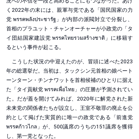
況への不信を一段と高めることにもつながった。あげ
く2022年の末には、親軍与党である「国民国家の力
党 พรรคพลังประชารัฐ」が内部の派閥対立で分裂し、
首相のプラユット・チャンオーチャーが小政党の「タ
イ団結国家建設党 พรรคไทยรวมสร้างชาติ」に移籍す
るという事件が起こる。
こうした状況の中迎えたのが、冒頭に述べた2023
年の総選挙だ。当初は、タックシン元首相の娘ペート
ーンターン・チンナワットを首相候補のひとりに据え
た「タイ貢献党 พรรคเพื่อไทย」の圧勝が予測されてい
た。だが蓋を開けてみれば、2020年に解党された新
未来党の関係者たちが設立し、王室不敬罪の廃止を公
約として掲げた実質的に唯一の政党である「前進党
พรรคก้าวไกล」が、500議席のうちの151議席を獲得
し、第一党となった。