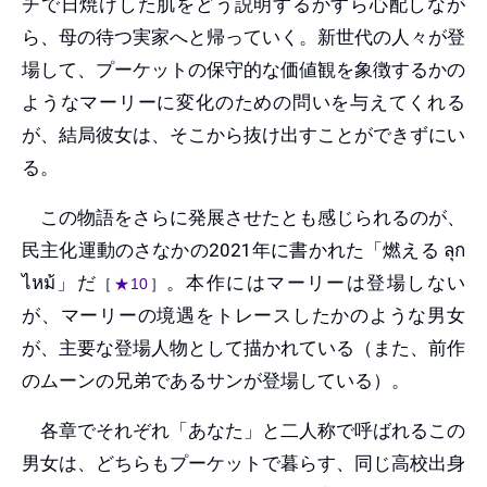
チで日焼けした肌をどう説明するかすら心配しなが
ら、母の待つ実家へと帰っていく。新世代の人々が登
場して、プーケットの保守的な価値観を象徴するかの
ようなマーリーに変化のための問いを与えてくれる
が、結局彼女は、そこから抜け出すことができずにい
る。
この物語をさらに発展させたとも感じられるのが、
民主化運動のさなかの2021年に書かれた「燃える ลุก
ไหม้」だ
。本作にはマーリーは登場しない
［
★10
］
が、マーリーの境遇をトレースしたかのような男女
が、主要な登場人物として描かれている（また、前作
のムーンの兄弟であるサンが登場している）。
各章でそれぞれ「あなた」と二人称で呼ばれるこの
男女は、どちらもプーケットで暮らす、同じ高校出身