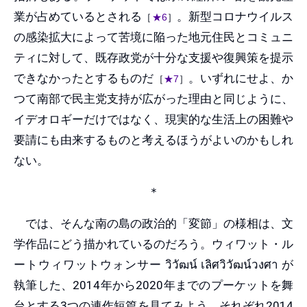
業が占めているとされる
。新型コロナウイルス
［
★6
］
の感染拡大によって苦境に陥った地元住民とコミュニ
ティに対して、既存政党が十分な支援や復興策を提示
できなかったとするものだ
。いずれにせよ、か
［
★7
］
つて南部で民主党支持が広がった理由と同じように、
イデオロギーだけではなく、現実的な生活上の困難や
要請にも由来するものと考えるほうがよいのかもしれ
ない。
＊
では、そんな南の島の政治的「変節」の様相は、文
学作品にどう描かれているのだろう。ウィワット・ル
ートウィワットウォンサー วิวัฒน์ เลิศวิวัฒน์วงศา が
執筆した、2014年から2020年までのプーケットを舞
台とする3つの連作短篇を見てみよう。それぞれ2014