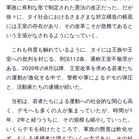
軍政に有利な形で制定された憲法の改正だった。だが
徐々に、タイ社会におけるさまざまな対立構造の根底
には王室の存在があり、その改革こそが急務であると
いう主張がなされるようになっていく。
これも何度も触れているように、タイには王族や王
室への批判を封じる、刑法112条、通称王室不敬罪が
ある。2020年の8月以降、王室改革を求める若者たち
の運動が激化する中で、警察や軍によるデモの弾圧
と、活動家たちの逮捕が続いた。
当初は、若者たちによる運動への社会的な関心も高
く、デモへも多くの人が集まっていたが、時間が1
年、2年と経つうちに、その規模も縮小していった。
いくらデモを続けたところで、軍政の態度は軟化せ
ず、むしろ逮捕者は増えていく一方であり、その結