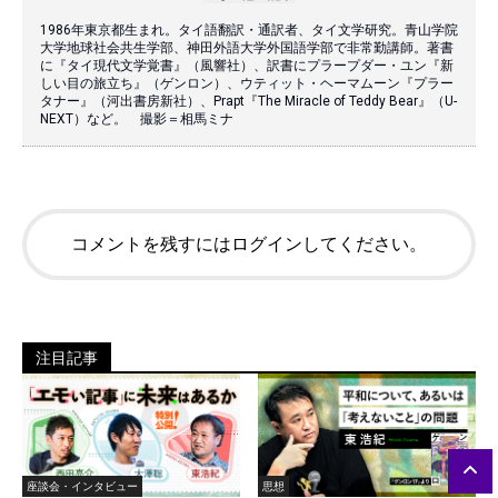
1986年東京都生まれ。タイ語翻訳・通訳者、タイ文学研究。青山学院
大学地球社会共生学部、神田外語大学外国語学部で非常勤講師。著書
に『タイ現代文学覚書』（風響社）、訳書にプラープダー・ユン『新
しい目の旅立ち』（ゲンロン）、ウティット・ヘーマムーン『プラー
タナー』（河出書房新社）、Prapt『The Miracle of Teddy Bear』（U-
NEXT）など。 撮影＝相馬ミナ
コメントを残すにはログインしてください。
注目記事
座談会・インタビュー
思想