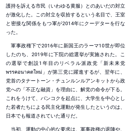
護持を訴える市民（いわゆる黄服）とのあいだの対立
が激化した。この対立を収拾するという名目で、王室
と密接な関係をもつ軍が2014年にクーデターを行な
った。
軍事政権下で2016年に新国王のラーマ10世が即位
したのち、2019年に下院の総選挙が実施された。こ
の選挙で創設1年目のリベラル派政党「新未来党
พรรคอนาคตใหม่」が第三党に躍進するが、翌年に、
党首のタナートーン・チュンルンルアンキットから政
党への「不正な融資」を理由に、解党の命令が下る。
これをうけて、バンコクを起点に、大学生を中心とし
た若者たちによる民主化運動が発生したというのは、
日本でも報道されていた通りだ。
当初、運動の中心的な要求は、軍事政権の退陣や、