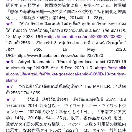
研究する人類学者、片岡樹の論文に多くを拠っている。片岡樹
「想像の海峡植民地──現代タイ国のババ文化にみる同化と差異
化 」、『年報タイ研究』第14号、2014年、1－23頁。
★5
”ทำไมก้าวไกลถึงแลนด์สไลด์ภูเก็ต? คุยกับนักวิชาการการเมือง
The MATTER
ใต้ ที่มองว่า ‘ภาคใต้ก็อยู่ในกระแสความเปลี่ยนแปลง’.”
.
18 May 2023. URL=
https://thematter.co/brief/203902/203902
;
“เลือกตั้ง2566 : เปิดวาร์ป 3 หนุ่มก้าวไกล ว่าที่ ส.ส.หน้าใหม่ภูเก็ต.”
Thai PBS
. 15 May 2023.
URL=https://www.thaipbs.or.th/news/content/327820
★6
Adryel Talamantes. “Phuket ‘goes local’ amid COVID-19
tourism slump.” NIKKEI Asia. 9 Dec. 2020. URL=
https://asia.nikk
ei.com/Life-Arts/Life/Phuket-goes-local-amid-COVID-19-tourism-
slump
★7
”ทำไมก้าวไกลถึงแลนด์สไลด์ภูเก็ต?.” The MATTER. ; “เลือก
Thai PBS
ตั้ง2566.”
.
อีกวันแสนสุขในปี 2527
★8
วิวัฒน์ เลิศวิวัฒน์วงศา.
. เม่น
วรรณกรรม, 2014. 邦訳は以下。ウィワット・ルートウィワットウ
ォンサー「2627年のひどく幸せなもう1日」、『東南アジア文
学』14号、2016年、94－135頁。以下、各作品からの引用は、
筆者がタイ語の原文から翻訳し、そのページ数を引用部の括弧内
に示す。なお作品タイトルの「2527年」は、タイで一般的に使