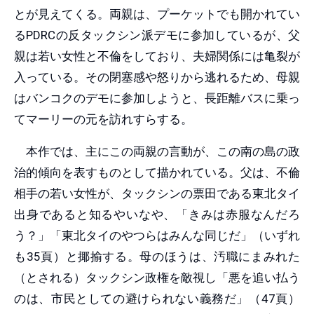
とが見えてくる。両親は、プーケットでも開かれてい
るPDRCの反タックシン派デモに参加しているが、父
親は若い女性と不倫をしており、夫婦関係には亀裂が
入っている。その閉塞感や怒りから逃れるため、母親
はバンコクのデモに参加しようと、長距離バスに乗っ
てマーリーの元を訪れすらする。
本作では、主にこの両親の言動が、この南の島の政
治的傾向を表すものとして描かれている。父は、不倫
相手の若い女性が、タックシンの票田である東北タイ
出身であると知るやいなや、「きみは赤服なんだろ
う？」「東北タイのやつらはみんな同じだ」（いずれ
も35頁）と揶揄する。母のほうは、汚職にまみれた
（とされる）タックシン政権を敵視し「悪を追い払う
のは、市民としての避けられない義務だ」（47頁）