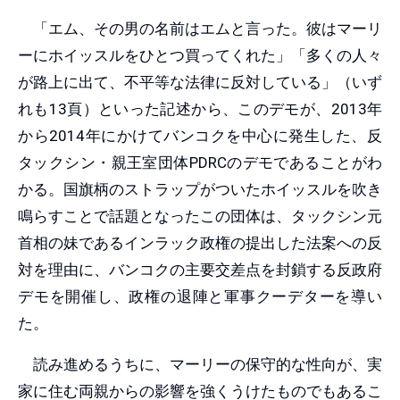
「エム、その男の名前はエムと言った。彼はマーリ
ーにホイッスルをひとつ買ってくれた」「多くの人々
が路上に出て、不平等な法律に反対している」（いず
れも13頁）といった記述から、このデモが、2013年
から2014年にかけてバンコクを中心に発生した、反
タックシン・親王室団体PDRCのデモであることがわ
かる。国旗柄のストラップがついたホイッスルを吹き
鳴らすことで話題となったこの団体は、タックシン元
首相の妹であるインラック政権の提出した法案への反
対を理由に、バンコクの主要交差点を封鎖する反政府
デモを開催し、政権の退陣と軍事クーデターを導い
た。
読み進めるうちに、マーリーの保守的な性向が、実
家に住む両親からの影響を強くうけたものでもあるこ