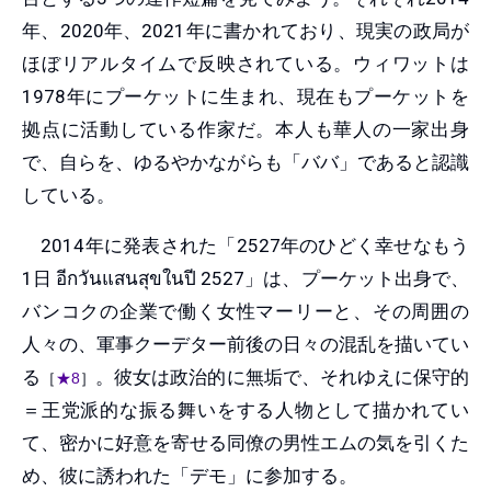
年、2020年、2021年に書かれており、現実の政局が
ほぼリアルタイムで反映されている。ウィワットは
1978年にプーケットに生まれ、現在もプーケットを
拠点に活動している作家だ。本人も華人の一家出身
で、自らを、ゆるやかながらも「ババ」であると認識
している。
2014年に発表された「2527年のひどく幸せなもう
1日 อีกวันแสนสุขในปี 2527」は、プーケット出身で、
バンコクの企業で働く女性マーリーと、その周囲の
人々の、軍事クーデター前後の日々の混乱を描いてい
る
。彼女は政治的に無垢で、それゆえに保守的
［
★8
］
＝王党派的な振る舞いをする人物として描かれてい
て、密かに好意を寄せる同僚の男性エムの気を引くた
め、彼に誘われた「デモ」に参加する。