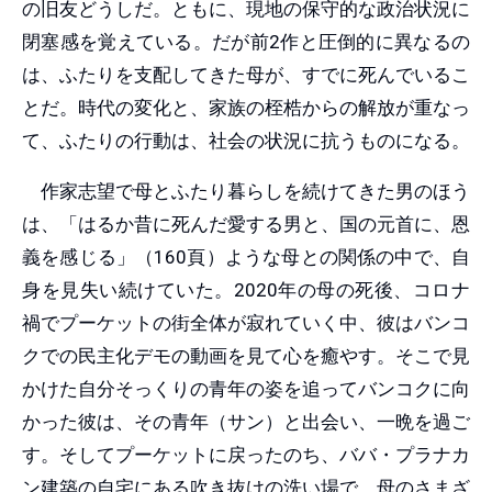
の旧友どうしだ。ともに、現地の保守的な政治状況に
閉塞感を覚えている。だが前2作と圧倒的に異なるの
は、ふたりを支配してきた母が、すでに死んでいるこ
とだ。時代の変化と、家族の桎梏からの解放が重なっ
て、ふたりの行動は、社会の状況に抗うものになる。
作家志望で母とふたり暮らしを続けてきた男のほう
は、「はるか昔に死んだ愛する男と、国の元首に、恩
義を感じる」（160頁）ような母との関係の中で、自
身を見失い続けていた。2020年の母の死後、コロナ
禍でプーケットの街全体が寂れていく中、彼はバンコ
クでの民主化デモの動画を見て心を癒やす。そこで見
かけた自分そっくりの青年の姿を追ってバンコクに向
かった彼は、その青年（サン）と出会い、一晩を過ご
す。そしてプーケットに戻ったのち、ババ・プラナカ
ン建築の自宅にある吹き抜けの洗い場で、母のさまざ