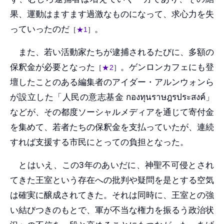
果、運動はますます過激なものになって、求心力を失
っていったのだ
。
［
★1
］
また、若い活動家たちが逮捕されるたびに、多額の
保釈金が必要となった
。ゲンロンカフェにも登
［
★2
］
壇したことのある編集者のアイダー・アルンウォンら
が設立した「人民の意志基金 กองทุนราษฎรประสงค์」
などが、その都度ソーシャルメディアを通じて寄付金
を集めて、若者たちの保釈金を支払っていたが、連続
すれば支援する市民にとっての負担となった。
とはいえ、この3年のあいだに、神聖不可侵とされ
てきた王室という存在への批判や疑問を是とする空気
は確実に醸成されてきた。それは同時に、王室との強
い結びつきのもとで、軍が不当な権力を振るう政治状