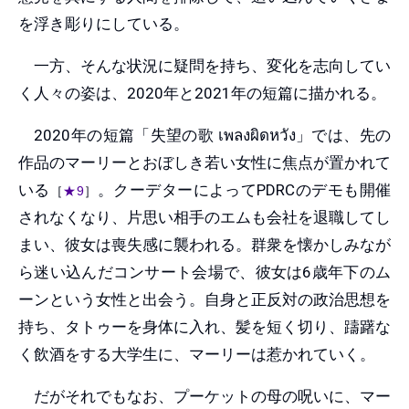
を浮き彫りにしている。
一方、そんな状況に疑問を持ち、変化を志向してい
く人々の姿は、2020年と2021年の短篇に描かれる。
2020年の短篇「失望の歌 เพลงผิดหวัง」では、先の
作品のマーリーとおぼしき若い女性に焦点が置かれて
いる
。クーデターによってPDRCのデモも開催
［
★9
］
されなくなり、片思い相手のエムも会社を退職してし
まい、彼女は喪失感に襲われる。群衆を懐かしみなが
ら迷い込んだコンサート会場で、彼女は6歳年下のム
ーンという女性と出会う。自身と正反対の政治思想を
持ち、タトゥーを身体に入れ、髪を短く切り、躊躇な
く飲酒をする大学生に、マーリーは惹かれていく。
だがそれでもなお、プーケットの母の呪いに、マー