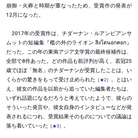
崩御・火葬と時期が重なったため、受賞作の発表が
12月になった。
2017年の受賞作は、チダーナン・ルアンピアンサ
ムットの短編集『檻の外のライオン สิงโตนอกคอก』
だった。この年の東南アジア文学賞の最終候補作は、
全部で8作あった。どの作品も前評判が高く、若冠25
歳でほぼ「無名」のチダーナンが受賞したことは、い
くらかの驚きをもって受け止められた
。とはい
［
★2
］
え、彼女の作品を以前から追っていた編集者たちは、
いずれ話題になるだろうと考えていたようで、彼らの
そういった発言や、彼女自身のインタビューなどが発
表されるにつれ、受賞結果そのものについての議論は
落ち着いていった
。
［
★3
］