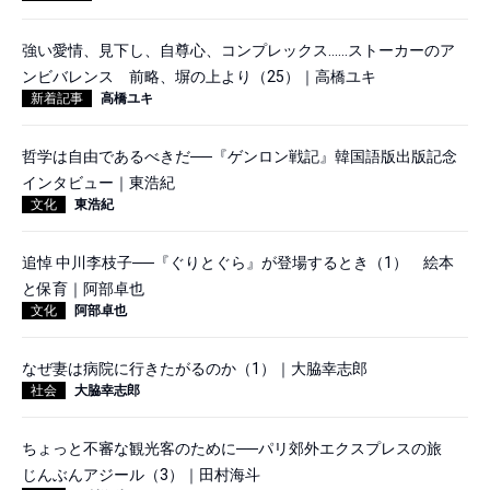
強い愛情、見下し、自尊心、コンプレックス……ストーカーのア
ンビバレンス 前略、塀の上より（25）｜高橋ユキ
新着記事
高橋ユキ
哲学は自由であるべきだ──『ゲンロン戦記』韓国語版出版記念
インタビュー｜東浩紀
文化
東浩紀
追悼 中川李枝子──『ぐりとぐら』が登場するとき（1） 絵本
と保育｜阿部卓也
文化
阿部卓也
なぜ妻は病院に行きたがるのか（1）｜大脇幸志郎
社会
大脇幸志郎
ちょっと不審な観光客のために──パリ郊外エクスプレスの旅
じんぶんアジール（3）｜田村海斗