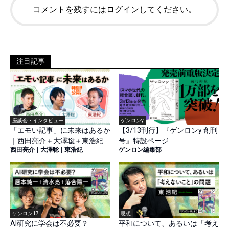
コメントを残すにはログインしてください。
注目記事
座談会・インタビュー
ゲンロンy
「エモい記事」に未来はあるか
【3/13刊行】『ゲンロンy 創刊
｜西田亮介＋大澤聡＋東浩紀
号』特設ページ
西田亮介
|
大澤聡
|
東浩紀
ゲンロン編集部
ゲンロン17
思想
AI研究に学会は不必要？
平和について、あるいは「考え