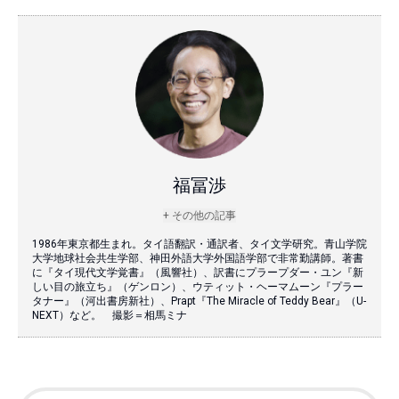
福冨渉
+ その他の記事
1986年東京都生まれ。タイ語翻訳・通訳者、タイ文学研究。青山学院
大学地球社会共生学部、神田外語大学外国語学部で非常勤講師。著書
に『タイ現代文学覚書』（風響社）、訳書にプラープダー・ユン『新
しい目の旅立ち』（ゲンロン）、ウティット・ヘーマムーン『プラー
タナー』（河出書房新社）、Prapt『The Miracle of Teddy Bear』（U-
NEXT）など。 撮影＝相馬ミナ