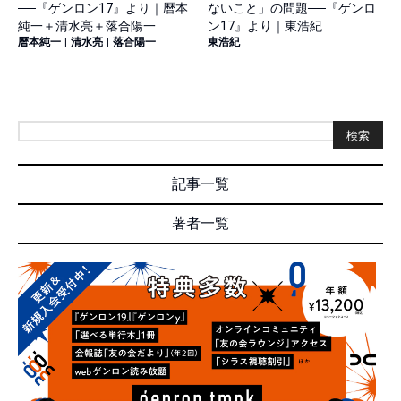
──『ゲンロン17』より｜暦本
ないこと」の問題──『ゲンロ
純一＋清水亮＋落合陽一
ン17』より｜東浩紀
暦本純一
|
清水亮
|
落合陽一
東浩紀
検索
記事一覧
著者一覧