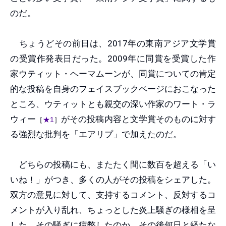
のだ。
ちょうどその前日は、2017年の東南アジア文学賞
の受賞作発表日だった。2009年に同賞を受賞した作
家ウティット・ヘーマムーンが、同賞についての肯定
的な投稿を自身のフェイスブックページにおこなった
ところ、ウティットとも親交の深い作家のワート・ラ
ウィー
がその投稿内容と文学賞そのものに対す
［
★1
］
る強烈な批判を「エアリプ」で加えたのだ。
どちらの投稿にも、またたく間に数百を超える「い
いね！」がつき、多くの人がその投稿をシェアした。
双方の意見に対して、支持するコメント、反対するコ
メントが入り乱れ、ちょっとした炎上騒ぎの様相を呈
した。その騒ぎに疲弊したのか、その後何日と経たな