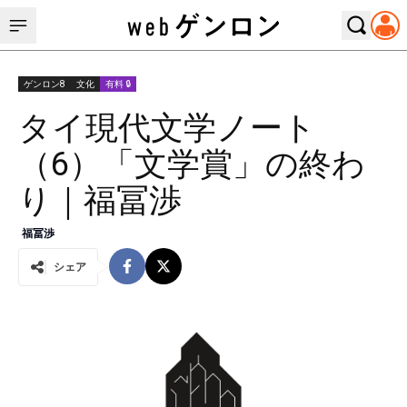
ゲンロン8
文化
有料 🔒
タイ現代文学ノート
（6）「文学賞」の終わ
り｜福冨渉
福冨渉
シェア