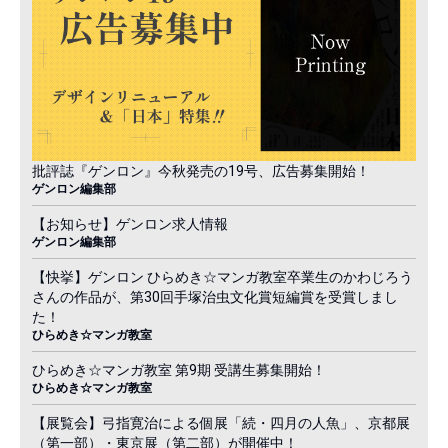
批評誌『ゲンロン』今秋発売の19号、広告募集開始！
ゲンロン編集部
【お知らせ】ゲンロン求人情報
ゲンロン編集部
【快挙】ゲンロン ひらめき☆マンガ教室卒業生のかわじろう
さんの作品が、第30回手塚治虫文化賞短編賞を受賞しまし
た！
ひらめき☆マンガ教室
ひらめき☆マンガ教室 第9期 受講生募集開始！
ひらめき☆マンガ教室
【展覧会】弓指寛治による個展「続・四月の人魚」、京都展
（第一部）・東京展（第二部）が開催中！