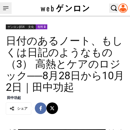
ゲンロンβ54
文化
有料 🔒
日付のあるノート、もし
くは日記のようなもの
（3） 高熱とケアのロジ
ック──8月28日から10月
2日｜田中功起
田中功起
シェア