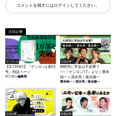
コメントを残すにはログインしてください。
注目記事
ゲンロンy
注目記事
【3/13刊行】『ゲンロンy 創刊
AI研究に学会は不必要？
号』特設ページ
──『ゲンロン17』より｜暦本
ゲンロン編集部
純一＋清水亮＋落合陽一
暦本純一
|
清水亮
|
落合陽一
注目記事
新着記事