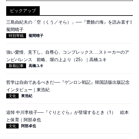
ピックアップ
三島由紀夫の「空（くう／そら）」──『豊饒の海』を読み直す |
菊間晴子
特別寄稿
菊間晴子
強い愛情、見下し、自尊心、コンプレックス……ストーカーのア
ンビバレンス 前略、塀の上より（25）｜高橋ユキ
新着記事
高橋ユキ
哲学は自由であるべきだ──『ゲンロン戦記』韓国語版出版記念
インタビュー｜東浩紀
文化
東浩紀
追悼 中川李枝子──『ぐりとぐら』が登場するとき（1） 絵本
と保育｜阿部卓也
文化
阿部卓也