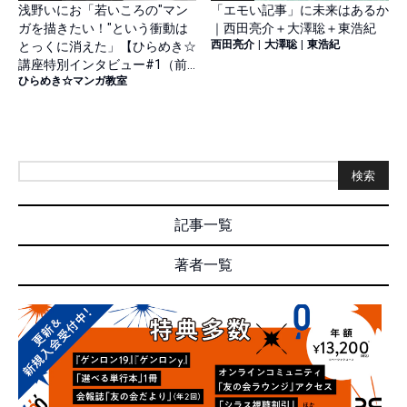
浅野いにお「若いころの"マン
「エモい記事」に未来はあるか
ガを描きたい！"という衝動は
｜西田亮介＋大澤聡＋東浩紀
西田亮介
|
大澤聡
|
東浩紀
とっくに消えた」【ひらめき☆
講座特別インタビュー#1（前
ひらめき☆マンガ教室
篇）】
検索
記事一覧
著者一覧