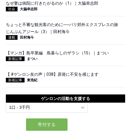
なぜ妻は病院に行きたがるのか（1）｜大脇幸志郎
社会
大脇幸志郎
ちょっと不審な観光客のために──パリ郊外エクスプレスの旅
じんぶんアジール（3）｜田村海斗
連載
田村海斗
【マンガ】島卒業編 島暮らしのザラシ（15）｜まつい
新着記事
まつい
【 #ゲンロン友の声｜038】原発に不安を感じます
新着記事
東浩紀
ゲンロンの活動を支援する