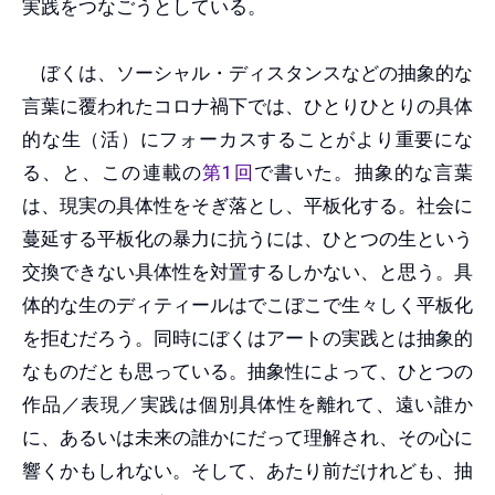
実践をつなごうとしている。
ぼくは、ソーシャル・ディスタンスなどの抽象的な
言葉に覆われたコロナ禍下では、ひとりひとりの具体
的な生（活）にフォーカスすることがより重要にな
る、と、この連載の
第1回
で書いた。抽象的な言葉
は、現実の具体性をそぎ落とし、平板化する。社会に
蔓延する平板化の暴力に抗うには、ひとつの生という
交換できない具体性を対置するしかない、と思う。具
体的な生のディティールはでこぼこで生々しく平板化
を拒むだろう。同時にぼくはアートの実践とは抽象的
なものだとも思っている。抽象性によって、ひとつの
作品／表現／実践は個別具体性を離れて、遠い誰か
に、あるいは未来の誰かにだって理解され、その心に
響くかもしれない。そして、あたり前だけれども、抽