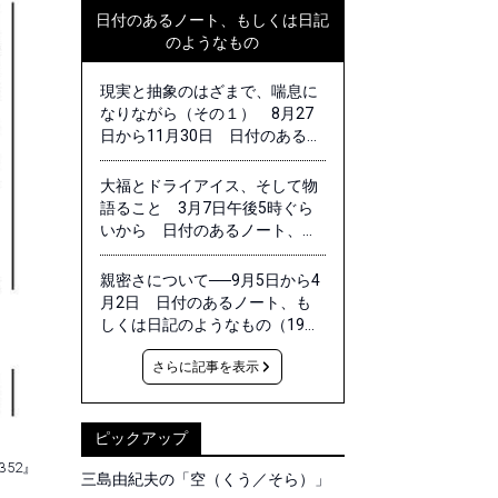
日付のあるノート、もしくは日記
のようなもの
現実と抽象のはざまで、喘息に
なりながら（その１） 8月27
日から11月30日 日付のあるノ
ート、もしくは日記のようなも
の（20）｜田中功起
大福とドライアイス、そして物
語ること 3月7日午後5時ぐら
いから 日付のあるノート、も
しくは日記のようなもの 番外
篇｜田中功起
親密さについて──9月5日から4
月2日 日付のあるノート、も
しくは日記のようなもの（19）
｜田中功起
さらに記事を表示
ピックアップ
β52』
三島由紀夫の「空（くう／そら）」