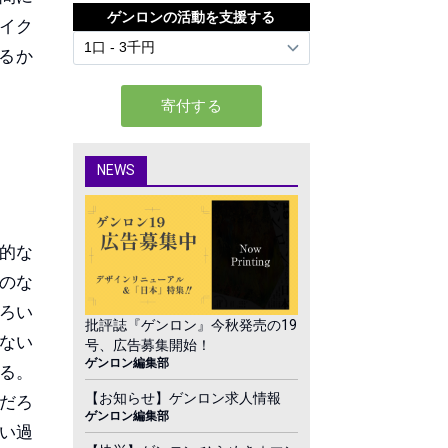
ゲンロンの活動を支援する
イク
るか
NEWS
的な
のな
ろい
批評誌『ゲンロン』今秋発売の19
ない
号、広告募集開始！
ゲンロン編集部
る。
【お知らせ】ゲンロン求人情報
だろ
ゲンロン編集部
い過