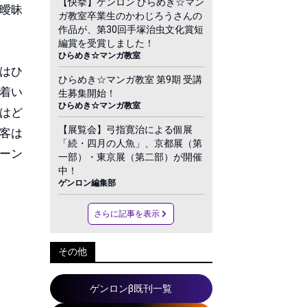
【快挙】ゲンロン ひらめき☆マン
曖昧
ガ教室卒業生のかわじろうさんの
作品が、第30回手塚治虫文化賞短
編賞を受賞しました！
ひらめき☆マンガ教室
はひ
ひらめき☆マンガ教室 第9期 受講
着い
生募集開始！
ひらめき☆マンガ教室
はど
【展覧会】弓指寛治による個展
客は
「続・四月の人魚」、京都展（第
ーン
一部）・東京展（第二部）が開催
中！
ゲンロン編集部
さらに記事を表示
その他
ゲンロンβ既刊一覧