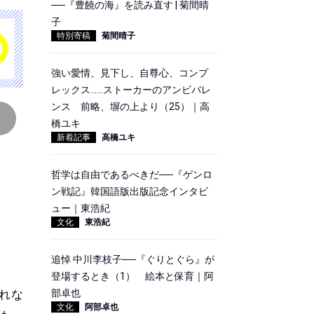
──『豊饒の海』を読み直す | 菊間晴
子
特別寄稿
菊間晴子
強い愛情、見下し、自尊心、コンプ
レックス……ストーカーのアンビバレ
ンス 前略、塀の上より（25）｜高
橋ユキ
新着記事
高橋ユキ
哲学は自由であるべきだ──『ゲンロ
ン戦記』韓国語版出版記念インタビ
ュー｜東浩紀
文化
東浩紀
追悼 中川李枝子──『ぐりとぐら』が
登場するとき（1） 絵本と保育｜阿
れな
部卓也
文化
阿部卓也