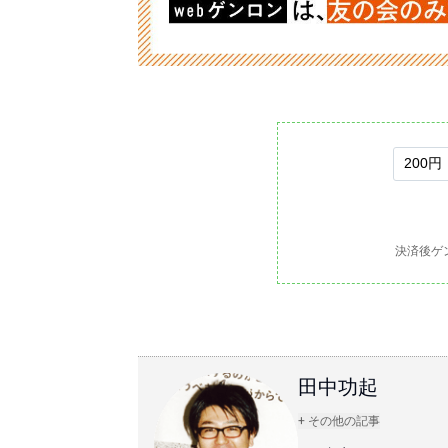
決済後ゲ
田中功起
+ その他の記事