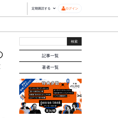
定期購読する
ログイン
検索
の
記事一覧
経
著者一覧