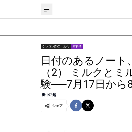
ゲンロンβ52
文化
有料 🔒
日付のあるノート
（2） ミルクと
験──7月17日から
田中功起
シェア