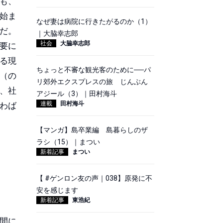
も、
始ま
なぜ妻は病院に行きたがるのか（1）
だ。
｜大脇幸志郎
社会
大脇幸志郎
要に
る現
ちょっと不審な観光客のために──パ
（の
リ郊外エクスプレスの旅 じんぶん
、社
アジール（3）｜田村海斗
連載
田村海斗
わば
【マンガ】島卒業編 島暮らしのザ
ラシ（15）｜まつい
新着記事
まつい
【 #ゲンロン友の声｜038】原発に不
安を感じます
新着記事
東浩紀
間に