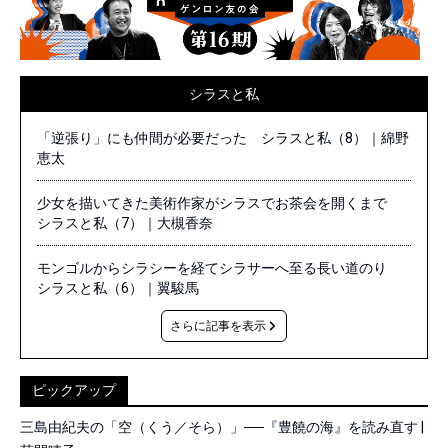
シラスと私
「逆張り」にも仲間が必要だった シラスと私（8）｜綿野
恵太
少女を描いてきた美術作家がシラスでお茶会を開くまで
シラスと私（7）｜大槻香奈
モンゴルからシラシーを経てシラサーへ至る長い道のり
シラスと私（6）｜翼駿馬
さらに記事を表示
ピックアップ
三島由紀夫の「空（くう／そら）」──『豊饒の海』を読み直す |