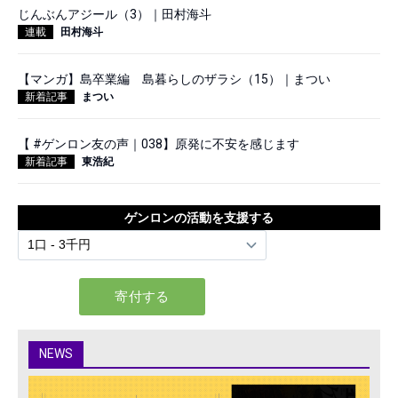
じんぶんアジール（3）｜田村海斗
連載
田村海斗
【マンガ】島卒業編 島暮らしのザラシ（15）｜まつい
新着記事
まつい
【 #ゲンロン友の声｜038】原発に不安を感じます
新着記事
東浩紀
ゲンロンの活動を支援する
NEWS