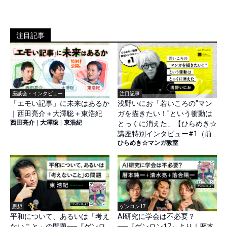
注目記事
座談会・インタビュー
注目記事
「エモい記事」に未来はあるか
浅野いにお「若いころの"マン
｜西田亮介＋大澤聡＋東浩紀
ガを描きたい！"という衝動は
西田亮介
|
大澤聡
|
東浩紀
とっくに消えた」【ひらめき☆
講座特別インタビュー#1（前
ひらめき☆マンガ教室
篇）】
思想
ゲンロン17
平和について、あるいは「考え
AI研究に学会は不必要？
ないこと」の問題──『ゲンロ
──『ゲンロン17』より｜暦本