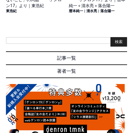
ン17』より｜東浩紀
純一＋清水亮＋落合陽一
東浩紀
暦本純一
|
清水亮
|
落合陽一
検索
記事一覧
著者一覧