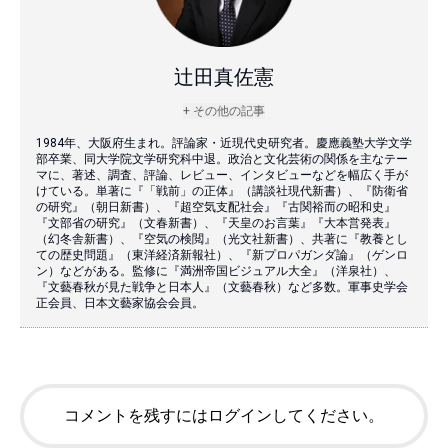
辻田真佐憲
+ その他の記事
1984年、大阪府生まれ。評論家・近現代史研究者。慶應義塾大学文学
部卒業、同大学院文学研究科中退。政治と文化芸術の関係を主なテー
マに、著述、調査、評論、レビュー、インタビューなどを幅広く手が
けている。単著に『「戦前」の正体』（講談社現代新書）、『防衛省
の研究』（朝日新書）、『超空気支配社会』『古関裕而の昭和史』
『文部省の研究』（文春新書）、『天皇のお言葉』『大本営発表』
（幻冬舎新書）、『空気の検閲』（光文社新書）、共著に『教養とし
ての歴史問題』（東洋経済新報社）、『新プロパガンダ論』（ゲンロ
ン）などがある。監修に『満洲帝国ビジュアル大全』（洋泉社）、
『文藝春秋が見た戦争と日本人』（文藝春秋）など多数。軍事史学会
正会員、日本文藝家協会会員。
コメントを残すにはログインしてください。