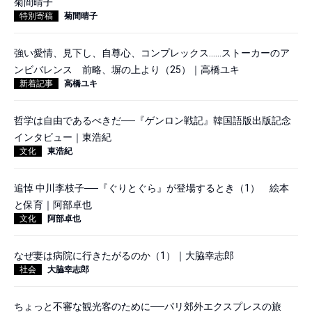
菊間晴子
特別寄稿
菊間晴子
強い愛情、見下し、自尊心、コンプレックス……ストーカーのア
ンビバレンス 前略、塀の上より（25）｜高橋ユキ
新着記事
高橋ユキ
哲学は自由であるべきだ──『ゲンロン戦記』韓国語版出版記念
インタビュー｜東浩紀
文化
東浩紀
追悼 中川李枝子──『ぐりとぐら』が登場するとき（1） 絵本
と保育｜阿部卓也
文化
阿部卓也
なぜ妻は病院に行きたがるのか（1）｜大脇幸志郎
社会
大脇幸志郎
ちょっと不審な観光客のために──パリ郊外エクスプレスの旅