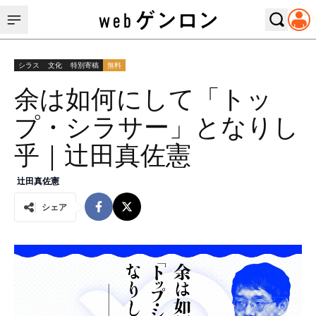
シラス
文化
特別寄稿
無料
余は如何にして「トッ
プ・シラサー」となりし
乎｜辻田真佐憲
辻田真佐憲
シェア