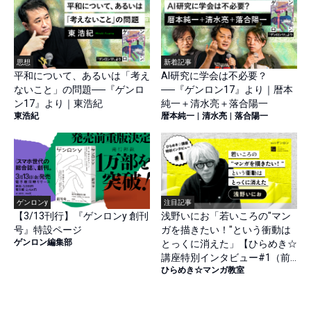
思想
新着記事
平和について、あるいは「考え
AI研究に学会は不必要？
ないこと」の問題──『ゲンロ
──『ゲンロン17』より｜暦本
ン17』より｜東浩紀
純一＋清水亮＋落合陽一
東浩紀
暦本純一
|
清水亮
|
落合陽一
ゲンロンy
注目記事
【3/13刊行】『ゲンロンy 創刊
浅野いにお「若いころの"マン
号』特設ページ
ガを描きたい！"という衝動は
ゲンロン編集部
とっくに消えた」【ひらめき☆
講座特別インタビュー#1（前
ひらめき☆マンガ教室
篇）】