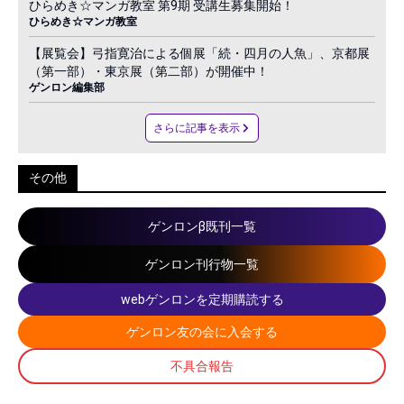
ひらめき☆マンガ教室 第9期 受講生募集開始！
ひらめき☆マンガ教室
【展覧会】弓指寛治による個展「続・四月の人魚」、京都展
（第一部）・東京展（第二部）が開催中！
ゲンロン編集部
さらに記事を表示
その他
ゲンロンβ既刊一覧
ゲンロン刊行物一覧
webゲンロンを定期購読する
ゲンロン友の会に入会する
不具合報告