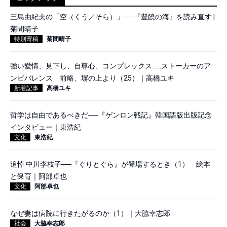
三島由紀夫の「空（くう／そら）」──『豊饒の海』を読み直す |
菊間晴子
特別寄稿
菊間晴子
強い愛情、見下し、自尊心、コンプレックス……ストーカーのア
ンビバレンス 前略、塀の上より（25）｜高橋ユキ
新着記事
高橋ユキ
哲学は自由であるべきだ──『ゲンロン戦記』韓国語版出版記念
インタビュー｜東浩紀
文化
東浩紀
追悼 中川李枝子──『ぐりとぐら』が登場するとき（1） 絵本
と保育｜阿部卓也
文化
阿部卓也
なぜ妻は病院に行きたがるのか（1）｜大脇幸志郎
社会
大脇幸志郎