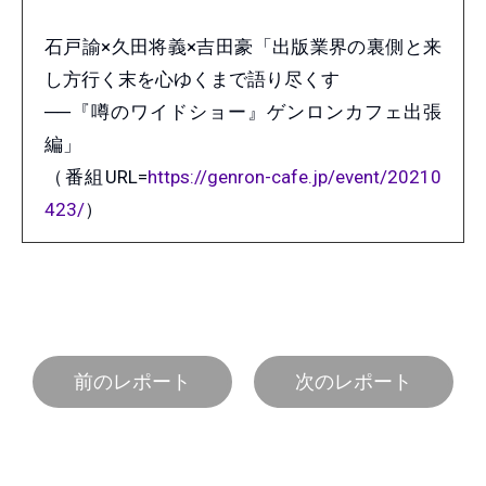
石戸諭×久田将義×吉田豪「出版業界の裏側と来
し方行く末を心ゆくまで語り尽くす
──『噂のワイドショー』ゲンロンカフェ出張
編」
（番組URL=
https://genron-cafe.jp/event/20210
423/
）
前のレポート
次のレポート