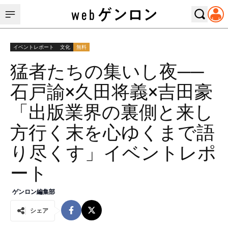
イベントレポート
文化
無料
猛者たちの集いし夜──
石戸諭×久田将義×吉田豪
「出版業界の裏側と来し
方行く末を心ゆくまで語
り尽くす」イベントレポ
ート
ゲンロン編集部
シェア