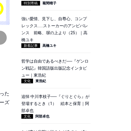
特別寄稿
菊間晴子
強い愛情、見下し、自尊心、コンプ
レックス……ストーカーのアンビバレ
ンス 前略、塀の上より（25）｜高
橋ユキ
新着記事
高橋ユキ
哲学は自由であるべきだ──『ゲンロ
ン戦記』韓国語版出版記念インタビ
ュー｜東浩紀
文化
東浩紀
った
追悼 中川李枝子──『ぐりとぐら』が
ーズ
登場するとき（1） 絵本と保育｜阿
部卓也
文化
阿部卓也