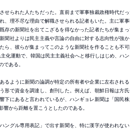
させられた人たちだった。直前まで軍事独裁政権時代だっ
れ、理不尽な理由で解職させられる記者もいた。主に軍事
既存の新聞社を出てこざるを得なかった記者たちが集まっ
新聞社よりは民主主義や言論の自由に対する志向性が強か
たら、彼らが集まってこのような新聞社を作ることも不可
た民主化運動で、韓国は民主主義社会へと移行しはじめ、ハン
のである。
あるように新聞の論調が特定の所有者や企業に左右される
う形で資金を調達し、創刊した。例えば、朝鮮日報は方氏
響下にあると言われているが、ハンギョレ新聞は「国民株
影響から距離を置こうとしたのである。
ハングル専用表記」で出す新聞を、特に漢字が使われない