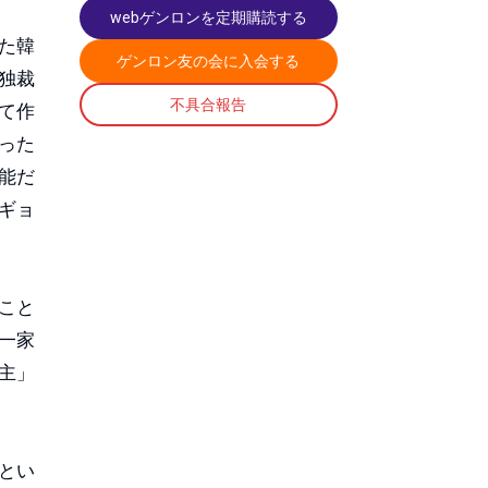
webゲンロンを定期購読する
た韓
ゲンロン友の会に入会する
独裁
不具合報告
て作
った
能だ
ギョ
こと
一家
主」
とい