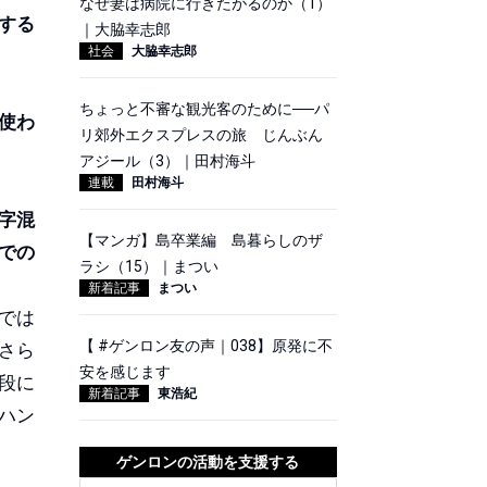
なぜ妻は病院に行きたがるのか（1）
する
｜大脇幸志郎
社会
大脇幸志郎
ちょっと不審な観光客のために──パ
使わ
リ郊外エクスプレスの旅 じんぶん
アジール（3）｜田村海斗
連載
田村海斗
字混
【マンガ】島卒業編 島暮らしのザ
での
ラシ（15）｜まつい
新着記事
まつい
では
【 #ゲンロン友の声｜038】原発に不
さら
安を感じます
段に
新着記事
東浩紀
ハン
ゲンロンの活動を支援する