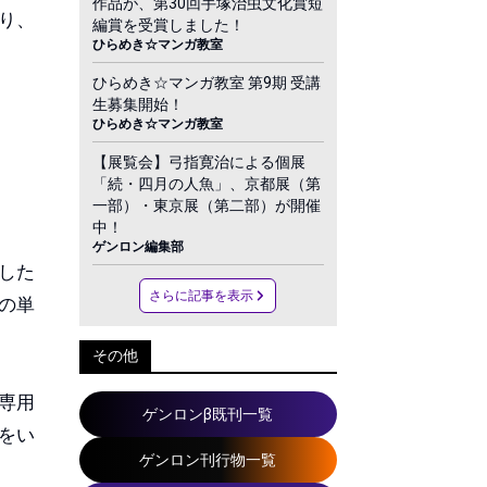
作品が、第30回手塚治虫文化賞短
り、
編賞を受賞しました！
ひらめき☆マンガ教室
ひらめき☆マンガ教室 第9期 受講
生募集開始！
ひらめき☆マンガ教室
【展覧会】弓指寛治による個展
「続・四月の人魚」、京都展（第
一部）・東京展（第二部）が開催
中！
ゲンロン編集部
した
さらに記事を表示
の単
その他
専用
ゲンロンβ既刊一覧
をい
ゲンロン刊行物一覧