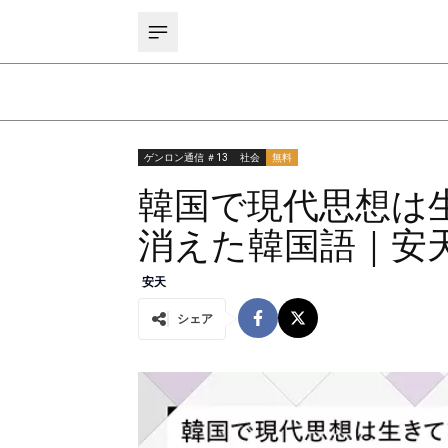
ゲンロン通信 ＃13
社会
無料
韓国で現代思想は生
消えた韓国語｜安
安天
シェア