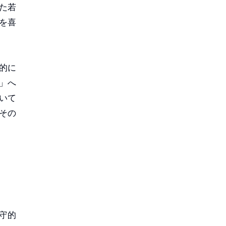
た若
を喜
的に
」へ
いて
その
守的