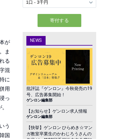
NEWS
本が
。ま
れる
字混
特に
併用
批評誌『ゲンロン』今秋発売の19
号、広告募集開始！
浸っ
ゲンロン編集部
が。
【お知らせ】ゲンロン求人情報
ゲンロン編集部
いう
【快挙】ゲンロン ひらめき☆マン
ガ教室卒業生のかわじろうさんの
韓国