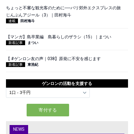
ちょっと不審な観光客のために──パリ郊外エクスプレスの旅
じんぶんアジール（3）｜田村海斗
連載
田村海斗
【マンガ】島卒業編 島暮らしのザラシ（15）｜まつい
新着記事
まつい
【 #ゲンロン友の声｜038】原発に不安を感じます
新着記事
東浩紀
ゲンロンの活動を支援する
NEWS