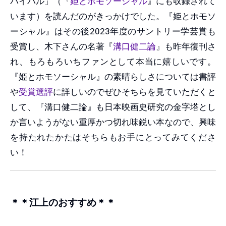
バイバル」（『
姫とホモソーシャル
』にも収録されて
います）を読んだのがきっかけでした。『姫とホモソ
ーシャル』はその後2023年度のサントリー学芸賞も
受賞し、木下さんの名著『
溝口健二論
』も昨年復刊さ
れ、もろもろいちファンとして本当に嬉しいです。
『姫とホモソーシャル』の素晴らしさについては書評
や
受賞選評
に詳しいのでぜひそちらを見ていただくと
して、『溝口健二論』も日本映画史研究の金字塔とし
か言いようがない重厚かつ切れ味鋭い本なので、興味
を持たれたかたはそちらもお手にとってみてくださ
い！
＊＊江上のおすすめ＊＊