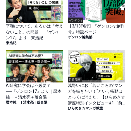
思想
ゲンロンy
平和について、あるいは「考え
【3/13刊行】『ゲンロンy 創刊
ないこと」の問題──『ゲンロ
号』特設ページ
ゲンロン編集部
ン17』より｜東浩紀
東浩紀
新着記事
注目記事
AI研究に学会は不必要？
浅野いにお「若いころの"マン
──『ゲンロン17』より｜暦本
ガを描きたい！"という衝動は
純一＋清水亮＋落合陽一
とっくに消えた」【ひらめき☆
暦本純一
|
清水亮
|
落合陽一
講座特別インタビュー#1（前
ひらめき☆マンガ教室
篇）】