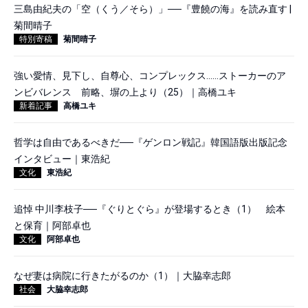
三島由紀夫の「空（くう／そら）」──『豊饒の海』を読み直す |
菊間晴子
特別寄稿
菊間晴子
強い愛情、見下し、自尊心、コンプレックス……ストーカーのア
ンビバレンス 前略、塀の上より（25）｜高橋ユキ
新着記事
高橋ユキ
哲学は自由であるべきだ──『ゲンロン戦記』韓国語版出版記念
インタビュー｜東浩紀
文化
東浩紀
追悼 中川李枝子──『ぐりとぐら』が登場するとき（1） 絵本
と保育｜阿部卓也
文化
阿部卓也
なぜ妻は病院に行きたがるのか（1）｜大脇幸志郎
社会
大脇幸志郎