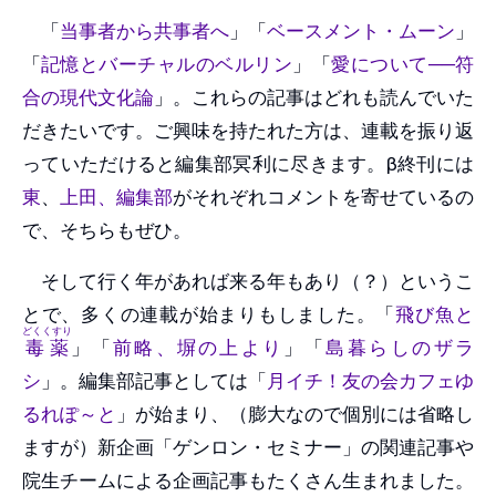
「
当事者から共事者へ
」「
ベースメント・ムーン
」
「
記憶とバーチャルのベルリン
」「
愛について──符
合の現代文化論
」。これらの記事はどれも読んでいた
だきたいです。ご興味を持たれた方は、連載を振り返
っていただけると編集部冥利に尽きます。β終刊には
東
、
上田、編集部
がそれぞれコメントを寄せているの
で、そちらもぜひ。
そして行く年があれば来る年もあり（？）というこ
とで、多くの連載が始まりもしました。「
飛び魚と
どくくすり
毒薬
」「
前略、塀の上より
」「
島暮らしのザラ
シ
」。編集部記事としては「
月イチ！友の会カフェゆ
るれぽ～と
」が始まり、（膨大なので個別には省略し
ますが）新企画「ゲンロン・セミナー」の関連記事や
院生チームによる企画記事もたくさん生まれました。