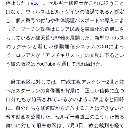
停止した
。セルギー修道士がこれに従うこと
［
★16
］
はなく、ウィルスはビル・ゲイツの陰謀であると断定
し、個人番号の付与や生体認証パスポートの導入によ
って、プーチン政権はロシア民族を隷属化の危機にさ
らしていると破天荒な非難を展開した。新型ウィルス
のワクチンと新しい移動通信システムの5Gによっ
て、ロシア人が「アンチキリスト」の支配に下るとい
う彼の教説は YouTube を通して流れ続けた。
府主教区に対しては、前総主教アレクシー2世と並
べたスターリンの肖像画を背景に、正しい信仰に立つ
自分たちが迫害されているかのように訴えると同時
に、自分たちを修道院から追放することはできないと
脅す動画を公開した。セルギー修道士のこうした振る
舞いに対して府主教区は、7月3日、教会裁判を経て