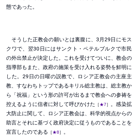
態であった。
そうした正教会の願いとは裏腹に、3月29日にモス
クワで、翌30日にはサンクト・ペテルブルクで市民
の外出禁止が決定した。これを受けてついに、教会の
指導部もまた、政府の施策を受け入れる姿勢を鮮明に
した。29日の日曜の説教で、ロシア正教会の主座主
教、すなわちトップであるキリル総主教は、総主教か
ら「祝福」という形の許可が出るまで教会への参祷を
控えるように信者に対して呼びかけた
。感染拡
［
★7
］
大防止に関して、ロシア正教会は、科学的視点からの
助言とそれに基づく政府決定に従うものであることを
宣言したのである
。
［
★8
］