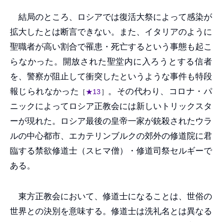
結局のところ、ロシアでは復活大祭によって感染が
拡大したとは断言できない。また、イタリアのように
聖職者が高い割合で罹患・死亡するという事態も起こ
らなかった。開放された聖堂内に入ろうとする信者
を、警察が阻止して衝突したというような事件も特段
報じられなかった
。その代わり、コロナ・パ
［
★13
］
ニックによってロシア正教会には新しいトリックスタ
ーが現れた。ロシア最後の皇帝一家が銃殺されたウラ
ルの中心都市、エカテリンブルクの郊外の修道院に君
臨する禁欲修道士（スヒマ僧）・修道司祭セルギーで
ある。
東方正教会において、修道士になることは、世俗の
世界との決別を意味する。修道士は洗礼名とは異なる