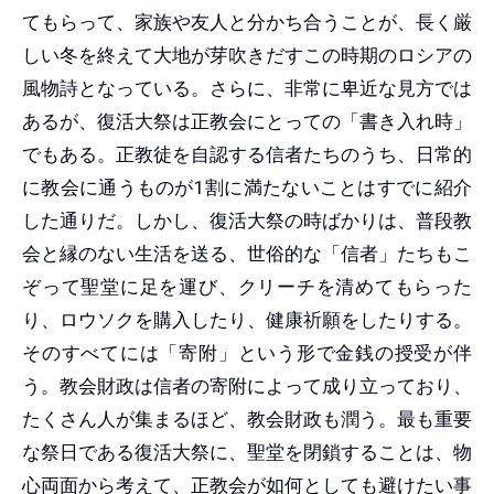
てもらって、家族や友人と分かち合うことが、長く厳
しい冬を終えて大地が芽吹きだすこの時期のロシアの
風物詩となっている。さらに、非常に卑近な見方では
あるが、復活大祭は正教会にとっての「書き入れ時」
でもある。正教徒を自認する信者たちのうち、日常的
に教会に通うものが1割に満たないことはすでに紹介
した通りだ。しかし、復活大祭の時ばかりは、普段教
会と縁のない生活を送る、世俗的な「信者」たちもこ
ぞって聖堂に足を運び、クリーチを清めてもらった
り、ロウソクを購入したり、健康祈願をしたりする。
そのすべてには「寄附」という形で金銭の授受が伴
う。教会財政は信者の寄附によって成り立っており、
たくさん人が集まるほど、教会財政も潤う。最も重要
な祭日である復活大祭に、聖堂を閉鎖することは、物
心両面から考えて、正教会が如何としても避けたい事