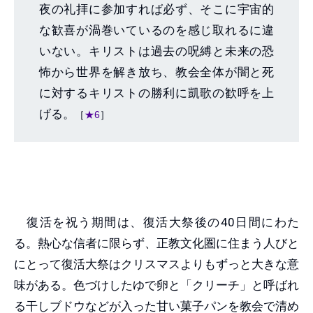
夜の礼拝に参加すれば必ず、そこに宇宙的
な歓喜が渦巻いているのを感じ取れるに違
いない。キリストは過去の呪縛と未来の恐
怖から世界を解き放ち、教会全体が闇と死
に対するキリストの勝利に凱歌の歓呼を上
げる。
［
★6
］
復活を祝う期間は、復活大祭後の40日間にわた
る。熱心な信者に限らず、正教文化圏に住まう人びと
にとって復活大祭はクリスマスよりもずっと大きな意
味がある。色づけしたゆで卵と「クリーチ」と呼ばれ
る干しブドウなどが入った甘い菓子パンを教会で清め