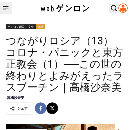
ゲンロンβ52
文化
無料
つながりロシア（13）
コロナ・パニックと東方
正教会（1）──この世の
終わりとよみがえったラ
スプーチン｜高橋沙奈美
高橋沙奈美
シェア