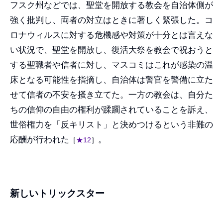
フスク州などでは、聖堂を開放する教会を自治体側が
強く批判し、両者の対立はときに著しく緊張した。コ
ロナウィルスに対する危機感や対策が十分とは言えな
い状況で、聖堂を開放し、復活大祭を教会で祝おうと
する聖職者や信者に対し、マスコミはこれが感染の温
床となる可能性を指摘し、自治体は警官を警備に立た
せて信者の不安を掻き立てた。一方の教会は、自分た
ちの信仰の自由の権利が蹂躙されていることを訴え、
世俗権力を「反キリスト」と決めつけるという非難の
応酬が行われた
。
［
★12
］
新しいトリックスター