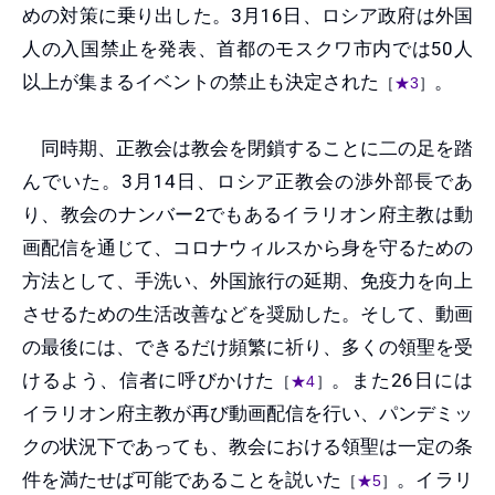
めの対策に乗り出した。3月16日、ロシア政府は外国
人の入国禁止を発表、首都のモスクワ市内では50人
以上が集まるイベントの禁止も決定された
。
［
★3
］
同時期、正教会は教会を閉鎖することに二の足を踏
んでいた。3月14日、ロシア正教会の渉外部長であ
り、教会のナンバー2でもあるイラリオン府主教は動
画配信を通じて、コロナウィルスから身を守るための
方法として、手洗い、外国旅行の延期、免疫力を向上
させるための生活改善などを奨励した。そして、動画
の最後には、できるだけ頻繁に祈り、多くの領聖を受
けるよう、信者に呼びかけた
。また26日には
［
★4
］
イラリオン府主教が再び動画配信を行い、パンデミッ
クの状況下であっても、教会における領聖は一定の条
件を満たせば可能であることを説いた
。イラリ
［
★5
］