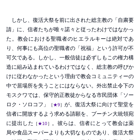
しかし、復活大祭を前に出された総主教の「自粛要
請」に、信者たちが唯々諾々と従ったわけではなかっ
た。教会における聖職者のヒエラルキーは絶対であ
り、何事にも高位の聖職者の「祝福」という許可が不
可欠である。しかし、一般信徒は必ずしもこの権力構
造に組み込まれているわけではなく、総主教の呼びか
けに従わなかったという理由で教会コミュニティーの
中で居場所を失うことにはならない。外出禁止令下の
モスクワでは、保守的正教徒からなる市民団体「ソー
ロク・ソロコフ」
が、復活大祭に向けて聖堂を
［
★9
］
信者に開放するよう求める請願を、プーチン大統領宛
に提出した
。彼らは、信者にとって教会は薬
［
★10
］
局や食品スーパーよりも大切なものであり、復活大祭