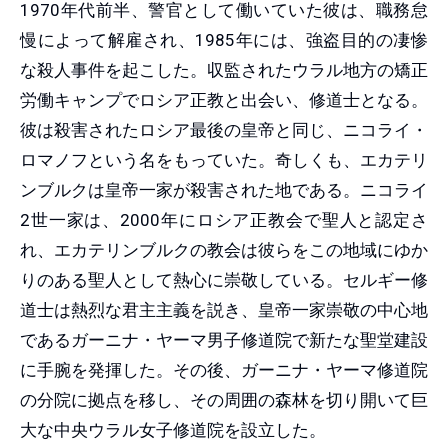
1970年代前半、警官として働いていた彼は、職務怠
慢によって解雇され、1985年には、強盗目的の凄惨
な殺人事件を起こした。収監されたウラル地方の矯正
労働キャンプでロシア正教と出会い、修道士となる。
彼は殺害されたロシア最後の皇帝と同じ、ニコライ・
ロマノフという名をもっていた。奇しくも、エカテリ
ンブルクは皇帝一家が殺害された地である。ニコライ
2世一家は、2000年にロシア正教会で聖人と認定さ
れ、エカテリンブルクの教会は彼らをこの地域にゆか
りのある聖人として熱心に崇敬している。セルギー修
道士は熱烈な君主主義を説き、皇帝一家崇敬の中心地
であるガーニナ・ヤーマ男子修道院で新たな聖堂建設
に手腕を発揮した。その後、ガーニナ・ヤーマ修道院
の分院に拠点を移し、その周囲の森林を切り開いて巨
大な中央ウラル女子修道院を設立した。