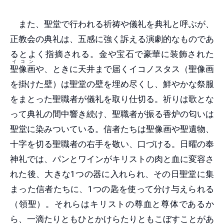
また、聖堂で行われる祈祷や儀礼を典礼と呼ぶが、
正教会の典礼は、五感に強く訴える演劇的なものであ
るとよく指摘される。金や宝石で豪華に装飾された
イコン
聖像画
や、ときに天井まで届くイコノスタス（聖像画
を掛けた壁）は聖堂の壁を埋め尽くし、鮮やかな祭服
をまとった聖職者が儀礼を取り仕切る。祈りは歌とな
って典礼の間中響き続け、聖職者が振る香炉の匂いは
聖堂に染みついている。信者たちは聖像画や聖遺物、
十字を切る聖職者の右手を敬い、口づける。日曜の奉
神礼では、パンとワインがキリストの肉と血に変容さ
れた後、大きな1つの器に入れられ、その日聖堂に集
まった信者たちに、1つの匙を使って分け与えられる
（領聖）。それらはキリストの尊血と尊体であるか
ら、一滴たりともひとかけらたりともこぼすことがあ