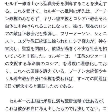
セルギー修道士から聖職身分を剥奪することを決定す
る。これを受けて、セルギーの批判の矛先は、プーチ
ン政権のみならず、キリル総主教とロシア正教会それ
自体にも向けられることになった。彼は、現在のロシ
アの敵は正教会だと指弾し、フリーメーソン、シオニ
スト、ユダヤ教正統派に操られたロシア権力が、神を
冒涜し、聖堂を閉鎖し、欲望が渦巻く不実な社会を招
いていると非難した。セルギーは、「正教のツァーリ
の支配する革命前のロシア」を過度に理想化してお
り、これへの回帰を訴えている。プーチン大統領やキ
リル総主教が自分に全権を委ねれば、すべての問題は
3日で解決すると豪語したのである。
セルギーの主張は矛盾に満ち荒唐無稽ではあるが、
これは彼が独自に考え出したものでは決してない。コ