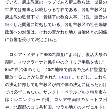
ている。府主教区のトップである府主教らは、世俗の
世界では知事と比較しうる存在である。各府主教区は
府主教の監督下で、管轄下の教会人事、財政、運営の
細々した問題に対処している。各府主教区の社会隔離
政策への対策は、それの置かれた地方自治体との関係
に影響を受けて決定された。
ロシア・メディアRBKの調査によれば、復活大祭の
期間、（ウクライナと係争中のクリミア半島を含む）
85の自治体のうち、43の地域で信者のために聖堂を
開放することが決定された
。ただし、これら
［
★11
］
の決定に際して府主教区が自治体の決定に従ったわけ
では必ずしもない。サンクト・ペテルブルク特別市を
除くレニングラード州、ロシア中南部のサラトフ州
や、北西部のコミ共和国、ウラル地方のスヴェルドロ