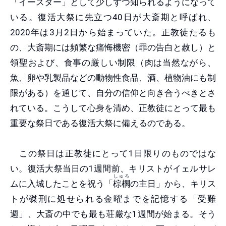
「イースター」として少しずつ知られるようになって
いる。復活大祭に先立つ40日が大斎期と呼ばれ、
2020年は3月2日から始まっていた。正教徒たるも
の、大斎期には頻繁な痛悔機密（罪の告白と赦し）と
領聖および、食事の厳しい制限（肉は当然ながら、
魚、卵や乳製品などの動物性食品、酒、植物油にも制
限がある）を通じて、自分の信仰と向き合うべきとさ
れている。こうして心身を清め、正教徒にとって最も
重要な祭日である復活大祭に備えるのである。
この祭日は正教徒にとって1日限りのものではな
い。復活大祭当日の1週間前、キリストがイェルサレ
しゅろ
ムに入城したことを祝う「
棕櫚
の主日」から、キリス
トが磔刑に処せられる金曜までを記憶する「受難
週」、大斎の中でも最も荘厳な1週間が始まる。そう