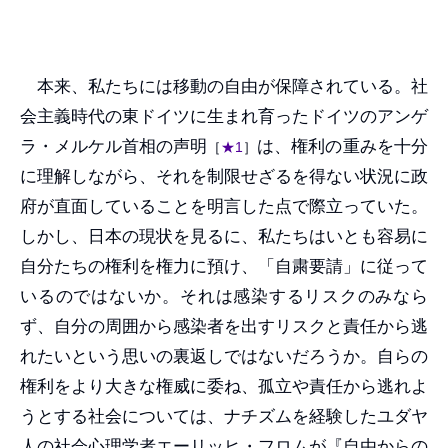
本来、私たちには移動の自由が保障されている。社
会主義時代の東ドイツに生まれ育ったドイツのアンゲ
ラ・メルケル首相の声明
は、権利の重みを十分
［
★1
］
に理解しながら、それを制限せざるを得ない状況に政
府が直面していることを明言した点で際立っていた。
しかし、日本の現状を見るに、私たちはいとも容易に
自分たちの権利を権力に預け、「自粛要請」に従って
いるのではないか。それは感染するリスクのみなら
ず、自分の周囲から感染者を出すリスクと責任から逃
れたいという思いの裏返しではないだろうか。自らの
権利をより大きな権威に委ね、孤立や責任から逃れよ
うとする社会については、ナチズムを経験したユダヤ
人の社会心理学者エーリッヒ・フロムが『自由からの