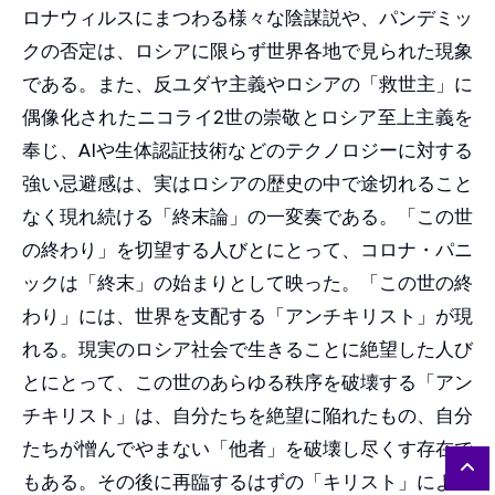
ロナウィルスにまつわる様々な陰謀説や、パンデミッ
クの否定は、ロシアに限らず世界各地で見られた現象
である。また、反ユダヤ主義やロシアの「救世主」に
偶像化されたニコライ2世の崇敬とロシア至上主義を
奉じ、AIや生体認証技術などのテクノロジーに対する
強い忌避感は、実はロシアの歴史の中で途切れること
なく現れ続ける「終末論」の一変奏である。「この世
の終わり」を切望する人びとにとって、コロナ・パニ
ックは「終末」の始まりとして映った。「この世の終
わり」には、世界を支配する「アンチキリスト」が現
れる。現実のロシア社会で生きることに絶望した人び
とにとって、この世のあらゆる秩序を破壊する「アン
チキリスト」は、自分たちを絶望に陥れたもの、自分
たちが憎んでやまない「他者」を破壊し尽くす存在で
もある。その後に再臨するはずの「キリスト」によっ