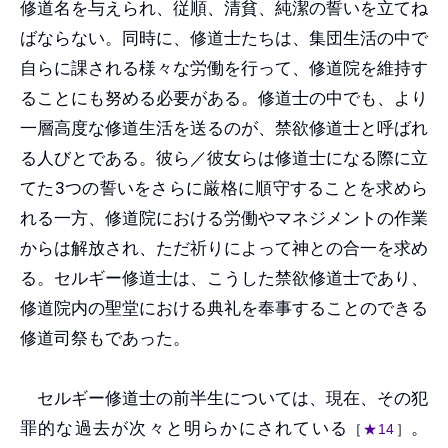
修道名を与えられ、従順、清貧、純潔の誓いを立てね
ばならない。同時に、修道士たちは、集団生活の中で
自らに課される様々な労働を行って、修道院を維持す
ることにも努める必要がある。修道士の中でも、より
一層高度な修道生活を送るのが、禁欲修道士と呼ばれ
る人びとである。彼ら／彼女らは修道士になる際に立
てた3つの誓いをさらに厳格に順守することを求めら
れる一方、修道院における労働やマネジメントの作業
からは解放され、ただ祈りによって神との合一を求め
る。セルギー修道士は、こうした禁欲修道士であり、
修道院内の聖堂における典礼を奉事することのできる
修道司祭もであった。
セルギー修道士の前半生については、現在、その犯
罪的な過去が次々と明らかにされている
。
［
★14
］