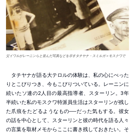
父イワルがレーニンらと並んだ写真などを示すタチヤナ・スミルガ＝モスクワで
タチヤナが語る大テロルの体験は、私の心にべった
りとこびりつき、今もこびりついている。レーニンに
続いたソ連の2人目の最高指導者、スターリン。3年
半続いた私のモスクワ特派員生活はスターリンが残し
た爪痕をたどるようなもの──だった気もする。彼女
の話を中心として、スターリンと彼の時代を語る人々
の言葉を取材メモからここに書き残しておきたい。そ