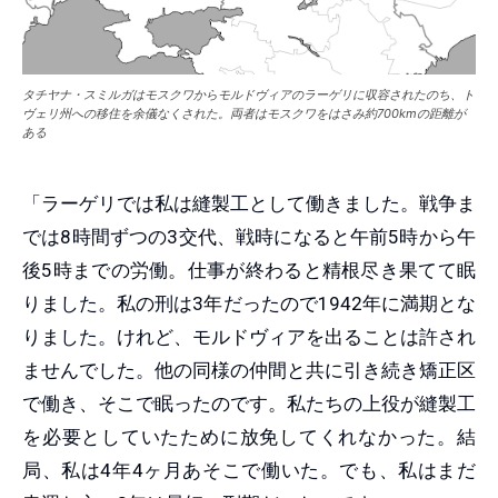
タチヤナ・スミルガはモスクワからモルドヴィアのラーゲリに収容されたのち、ト
ヴェリ州への移住を余儀なくされた。両者はモスクワをはさみ約700kmの距離が
ある
「ラーゲリでは私は縫製工として働きました。戦争ま
では8時間ずつの3交代、戦時になると午前5時から午
後5時までの労働。仕事が終わると精根尽き果てて眠
りました。私の刑は3年だったので1942年に満期とな
りました。けれど、モルドヴィアを出ることは許され
ませんでした。他の同様の仲間と共に引き続き矯正区
で働き、そこで眠ったのです。私たちの上役が縫製工
を必要としていたために放免してくれなかった。結
局、私は4年4ヶ月あそこで働いた。でも、私はまだ