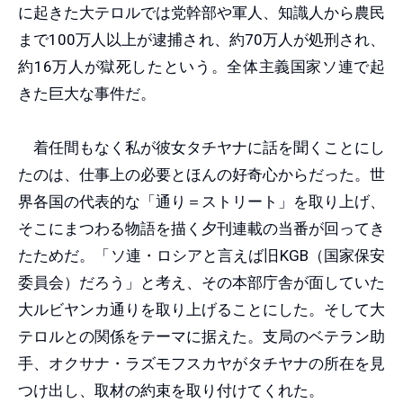
に起きた大テロルでは党幹部や軍人、知識人から農民
まで100万人以上が逮捕され、約70万人が処刑され、
約16万人が獄死したという。全体主義国家ソ連で起
きた巨大な事件だ。
着任間もなく私が彼女タチヤナに話を聞くことにし
たのは、仕事上の必要とほんの好奇心からだった。世
界各国の代表的な「通り＝ストリート」を取り上げ、
そこにまつわる物語を描く夕刊連載の当番が回ってき
たためだ。「ソ連・ロシアと言えば旧KGB（国家保安
委員会）だろう」と考え、その本部庁舎が面していた
大ルビヤンカ通りを取り上げることにした。そして大
テロルとの関係をテーマに据えた。支局のベテラン助
手、オクサナ・ラズモフスカヤがタチヤナの所在を見
つけ出し、取材の約束を取り付けてくれた。