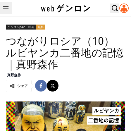
ゲンロンβ42
社会
無料
つながりロシア（10）
ルビヤンカ二番地の記憶
｜真野森作
真野森作
シェア