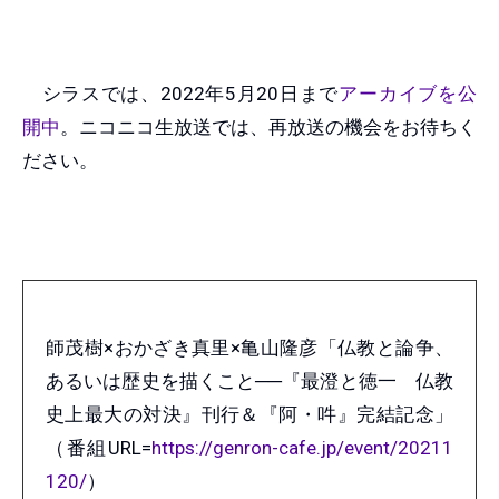
シラスでは、2022年5月20日まで
アーカイブを公
開中
。ニコニコ生放送では、再放送の機会をお待ちく
ださい。
師茂樹×おかざき真里×亀山隆彦「仏教と論争、
あるいは歴史を描くこと──『最澄と徳一 仏教
史上最大の対決』刊行＆『阿・吽』完結記念」
（番組URL=
https://genron-cafe.jp/event/20211
120/
）