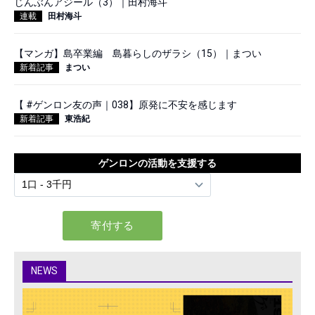
じんぶんアジール（3）｜田村海斗
連載
田村海斗
【マンガ】島卒業編 島暮らしのザラシ（15）｜まつい
新着記事
まつい
【 #ゲンロン友の声｜038】原発に不安を感じます
新着記事
東浩紀
ゲンロンの活動を支援する
NEWS