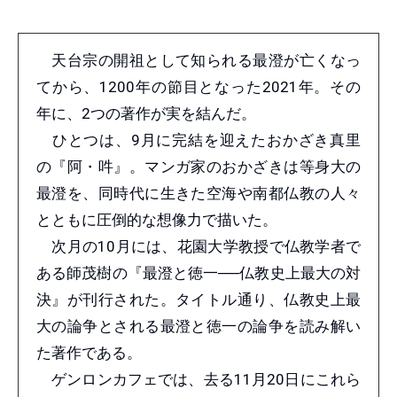
天台宗の開祖として知られる最澄が亡くなっ
てから、1200年の節目となった2021年。その
年に、2つの著作が実を結んだ。
ひとつは、9月に完結を迎えたおかざき真里
の『阿・吽』。マンガ家のおかざきは等身大の
最澄を、同時代に生きた空海や南都仏教の人々
とともに圧倒的な想像力で描いた。
次月の10月には、花園大学教授で仏教学者で
ある師茂樹の『最澄と徳一──仏教史上最大の対
決』が刊行された。タイトル通り、仏教史上最
大の論争とされる最澄と徳一の論争を読み解い
た著作である。
ゲンロンカフェでは、去る11月20日にこれら