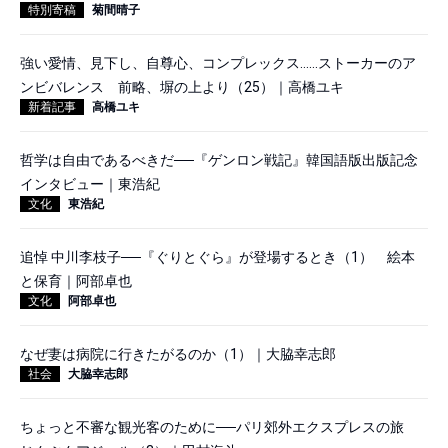
特別寄稿
菊間晴子
強い愛情、見下し、自尊心、コンプレックス……ストーカーのア
ンビバレンス 前略、塀の上より（25）｜高橋ユキ
新着記事
高橋ユキ
哲学は自由であるべきだ──『ゲンロン戦記』韓国語版出版記念
インタビュー｜東浩紀
文化
東浩紀
追悼 中川李枝子──『ぐりとぐら』が登場するとき（1） 絵本
と保育｜阿部卓也
文化
阿部卓也
なぜ妻は病院に行きたがるのか（1）｜大脇幸志郎
社会
大脇幸志郎
ちょっと不審な観光客のために──パリ郊外エクスプレスの旅