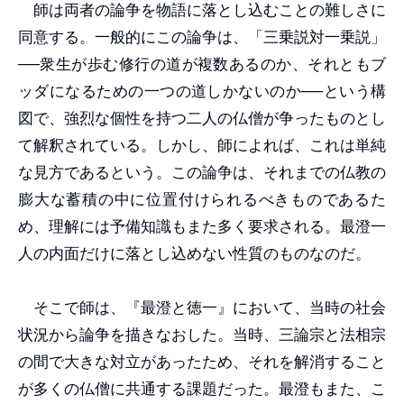
師は両者の論争を物語に落とし込むことの難しさに
同意する。一般的にこの論争は、「三乗説対一乗説」
──衆生が歩む修行の道が複数あるのか、それともブ
ッダになるための一つの道しかないのか──という構
図で、強烈な個性を持つ二人の仏僧が争ったものとし
て解釈されている。しかし、師によれば、これは単純
な見方であるという。この論争は、それまでの仏教の
膨大な蓄積の中に位置付けられるべきものであるた
め、理解には予備知識もまた多く要求される。最澄一
人の内面だけに落とし込めない性質のものなのだ。
そこで師は、『最澄と徳一』において、当時の社会
状況から論争を描きなおした。当時、三論宗と法相宗
の間で大きな対立があったため、それを解消すること
が多くの仏僧に共通する課題だった。最澄もまた、こ