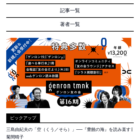
記事一覧
著者一覧
ピックアップ
三島由紀夫の「空（くう／そら）」──『豊饒の海』を読み直す |
菊間晴子