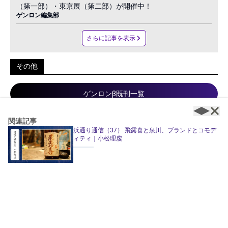
（第一部）・東京展（第二部）が開催中！
ゲンロン編集部
さらに記事を表示
その他
ゲンロンβ既刊一覧
ゲンロン刊行物一覧
関連記事
浜通り通信（37） 飛露喜と泉川、ブランドとコモデ
webゲンロンを定期購読する
ィティ｜小松理虔
ゲンロン友の会に入会する
不具合報告