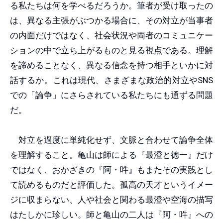
る私たちは何を学べるだろうか。筆者が受け取ったの
は、異なる主張がぶつかる場合に、その対立が当事者
の内面だけではなく、社会状況や両者のコミュニケー
ションの中で立ち上がるものと見る視点である。理解
を諦めることなく、異なる信念を持つ相手といかに対
話するか。これは現代、さまざまな政治的対立やSNS
での「論争」にさらされている私たちにも通ずる問題
だ。
対立を過度に単純化せず、文脈と合わせて論争全体
を理解すること。亀山は師による『最澄と徳一』だけ
ではなく、おかざきの『阿・吽』もまたその実践とし
て読めるものだと評価した。孤高の天才というイメー
ジに収まらない、人や社会と関わる最澄や空海の描写
はたしかに珍しい。師と亀山の二人は『阿・吽』への