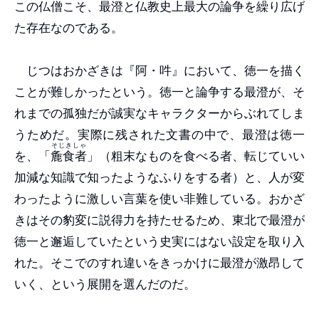
この仏僧こそ、最澄と仏教史上最大の論争を繰り広げ
た存在なのである。
じつはおかざきは『阿・吽』において、徳一を描く
ことが難しかったという。徳一と論争する最澄が、そ
れまでの孤独だが誠実なキャラクターからぶれてしま
うためだ。実際に残された文書の中で、最澄は徳一
そじきしゃ
を、「
麁食者
」（粗末なものを食べる者、転じていい
加減な知識で知ったようなふりをする者）と、人が変
わったように激しい言葉を使い非難している。おかざ
きはその豹変に説得力を持たせるため、東北で最澄が
徳一と邂逅していたという史実にはない設定を取り入
れた。そこでのすれ違いをきっかけに最澄が激昂して
いく、という展開を選んだのだ。