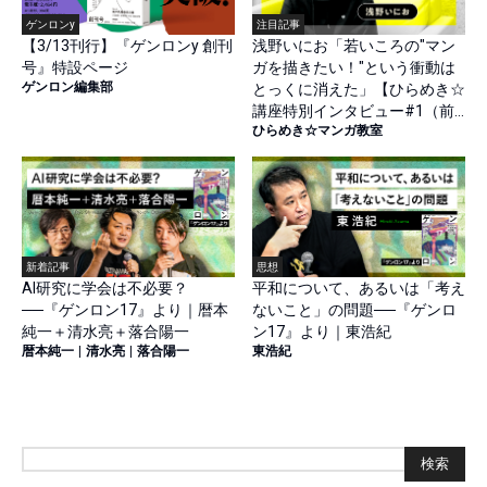
ゲンロンy
注目記事
【3/13刊行】『ゲンロンy 創刊
浅野いにお「若いころの"マン
号』特設ページ
ガを描きたい！"という衝動は
ゲンロン編集部
とっくに消えた」【ひらめき☆
講座特別インタビュー#1（前
ひらめき☆マンガ教室
篇）】
新着記事
思想
AI研究に学会は不必要？
平和について、あるいは「考え
──『ゲンロン17』より｜暦本
ないこと」の問題──『ゲンロ
純一＋清水亮＋落合陽一
ン17』より｜東浩紀
暦本純一
|
清水亮
|
落合陽一
東浩紀
検索