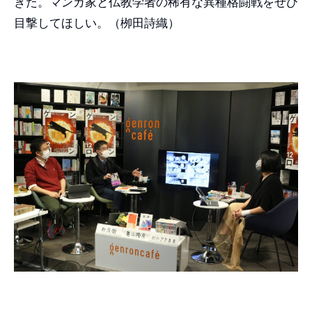
きた。マンガ家と仏教学者の稀有な異種格闘戦をぜひ
目撃してほしい。（栁田詩織）