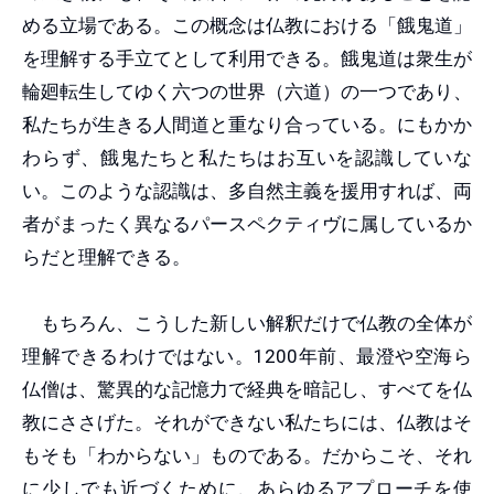
める立場である。この概念は仏教における「餓鬼道」
を理解する手立てとして利用できる。餓鬼道は衆生が
輪廻転生してゆく六つの世界（六道）の一つであり、
私たちが生きる人間道と重なり合っている。にもかか
わらず、餓鬼たちと私たちはお互いを認識していな
い。このような認識は、多自然主義を援用すれば、両
者がまったく異なるパースペクティヴに属しているか
らだと理解できる。
もちろん、こうした新しい解釈だけで仏教の全体が
理解できるわけではない。1200年前、最澄や空海ら
仏僧は、驚異的な記憶力で経典を暗記し、すべてを仏
教にささげた。それができない私たちには、仏教はそ
もそも「わからない」ものである。だからこそ、それ
に少しでも近づくために、あらゆるアプローチを使