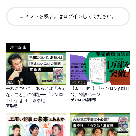
コメントを残すにはログインしてください。
注目記事
思想
ゲンロンy
平和について、あるいは「考え
【3/13刊行】『ゲンロンy 創刊
ないこと」の問題──『ゲンロ
号』特設ページ
ゲンロン編集部
ン17』より｜東浩紀
東浩紀