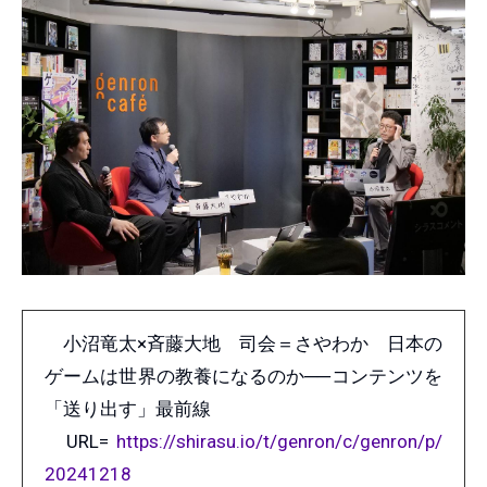
小沼竜太×斉藤大地 司会＝さやわか 日本の
ゲームは世界の教養になるのか──コンテンツを
「送り出す」最前線
URL=
https://shirasu.io/t/genron/c/genron/p/
20241218