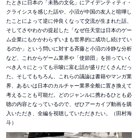
たときに日本の「未熟の文化」にアイデンティティ・
クライシスを感じた話や、小沼が中国の友人と喧嘩し
たことによって逆に仲良くなって交流が生まれた話、
そしてさやわかの提起した「なぜ任天堂は日本のゲー
ム企業にもかかわらずいまも世界的に成功し続けてい
るのか」という問いに対する斉藤と小沼の冷静な分析
など、これからゲーム業界や「使節団」を担っていく
べき人々にとっても示唆に富む話が盛りだくさんだっ
た。そしてもちろん、これらの議論は書籍やマンガ業
界、あるいは日本のカルチャー業界全般に置き換えて
考えることも可能だ。どのジャンルに携わるひとも必
聴の内容となっているので、ぜひアーカイブ動画を購
入いただき、全編を視聴していただきたい。（田村海
斗）