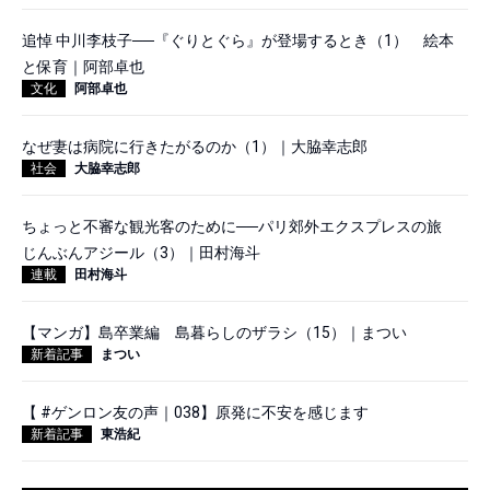
追悼 中川李枝子──『ぐりとぐら』が登場するとき（1） 絵本
と保育｜阿部卓也
文化
阿部卓也
なぜ妻は病院に行きたがるのか（1）｜大脇幸志郎
社会
大脇幸志郎
ちょっと不審な観光客のために──パリ郊外エクスプレスの旅
じんぶんアジール（3）｜田村海斗
連載
田村海斗
【マンガ】島卒業編 島暮らしのザラシ（15）｜まつい
新着記事
まつい
【 #ゲンロン友の声｜038】原発に不安を感じます
新着記事
東浩紀