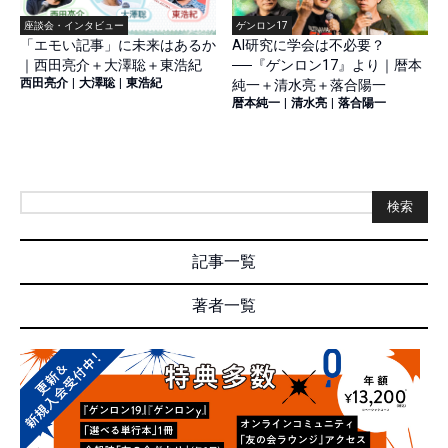
座談会・インタビュー
ゲンロン17
「エモい記事」に未来はあるか
AI研究に学会は不必要？
｜西田亮介＋大澤聡＋東浩紀
──『ゲンロン17』より｜暦本
西田亮介
|
大澤聡
|
東浩紀
純一＋清水亮＋落合陽一
暦本純一
|
清水亮
|
落合陽一
検索
記事一覧
著者一覧