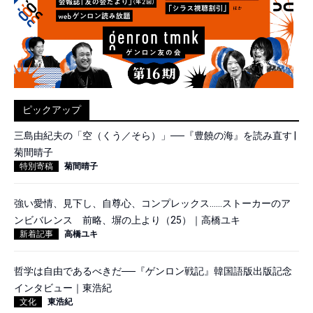
ピックアップ
三島由紀夫の「空（くう／そら）」──『豊饒の海』を読み直す |
菊間晴子
特別寄稿
菊間晴子
強い愛情、見下し、自尊心、コンプレックス……ストーカーのア
ンビバレンス 前略、塀の上より（25）｜高橋ユキ
新着記事
高橋ユキ
哲学は自由であるべきだ──『ゲンロン戦記』韓国語版出版記念
インタビュー｜東浩紀
文化
東浩紀