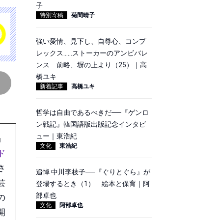
子
特別寄稿
菊間晴子
強い愛情、見下し、自尊心、コンプ
レックス……ストーカーのアンビバレ
ンス 前略、塀の上より（25）｜高
橋ユキ
新着記事
高橋ユキ
哲学は自由であるべきだ──『ゲンロ
ン戦記』韓国語版出版記念インタビ
ュー｜東浩紀
」
文化
東浩紀
ド
さ
追悼 中川李枝子──『ぐりとぐら』が
芸
登場するとき（1） 絵本と保育｜阿
部卓也
の
文化
阿部卓也
開