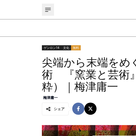
ゲンロン14
文化
無料
尖端から末端をめぐ
術 『窯業と芸術
粋）｜梅津庸一
梅津庸一
シェア