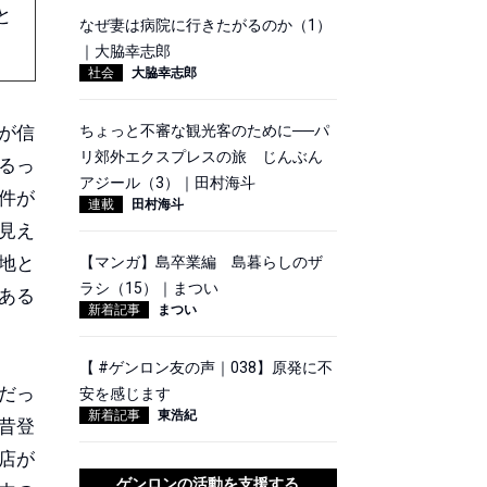
と
なぜ妻は病院に行きたがるのか（1）
｜大脇幸志郎
社会
大脇幸志郎
が信
ちょっと不審な観光客のために──パ
リ郊外エクスプレスの旅 じんぶん
るっ
アジール（3）｜田村海斗
件が
連載
田村海斗
見え
地と
【マンガ】島卒業編 島暮らしのザ
ラシ（15）｜まつい
がある
新着記事
まつい
【 #ゲンロン友の声｜038】原発に不
だっ
安を感じます
新着記事
東浩紀
昔登
店が
ゲンロンの活動を支援する