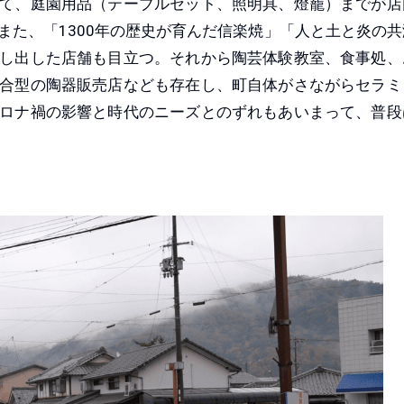
て、庭園用品（テーブルセット、照明具、燈籠）までが店
また、「1300年の歴史が育んだ信楽焼」「人と土と炎の共
し出した店舗も目立つ。それから陶芸体験教室、食事処、
合型の陶器販売店なども存在し、町自体がさながらセラミ
ロナ禍の影響と時代のニーズとのずれもあいまって、普段