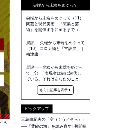
尖端から末端をめぐって
尖端から末端をめぐって（11）
陶芸と現代美術 『窯業と芸
術』を開催するに至るまで（抜
粋）｜梅津庸一
展評──尖端から末端をめぐって
（10） コロナ禍と「常設展」｜
梅津庸一
展評――尖端から末端をめぐっ
て（9）「表現者は街に潜伏し
ている。それはあなたのことで
あり、わたしのことでもあ
さらに記事を表示
る。」展について｜梅津庸一
ピックアップ
三島由紀夫の「空（くう／そら）」
ン14』
──『豊饒の海』を読み直す | 菊間晴