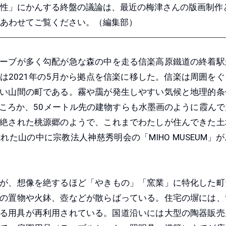
性」にかんする終盤の議論は、最近の梅津さんの版画制作
あわせてご覧ください。（編集部）
ーブが多く勾配が急な森の中を走る信楽高原鐵道の終着駅
は2021年の5月から拠点を信楽に移した。信楽は周囲をぐ
い山間の町である。霧や靄が発生しやすい気候と地理的条
ころか、50メートル先の建物すらも水墨画のように霞んで
絶された桃源郷のようで、これまでわたしが住んできた土
た山の中に宗教法人神慈秀明会の「MIHO MUSEUM」
が、想像を絶するほど「やきもの」「窯業」に特化した町
の置物や火鉢、壺などが散らばっている。住宅の塀には、
る用具が再利用されている。国道沿いには大型の陶器販売