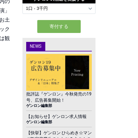
内の
演」
お土
ック
は観
NEWS
批評誌『ゲンロン』今秋発売の19
号、広告募集開始！
ゲンロン編集部
【お知らせ】ゲンロン求人情報
ゲンロン編集部
【快挙】ゲンロン ひらめき☆マン