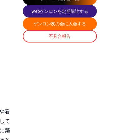
webゲンロンを定期購読する
ゲンロン友の会に入会する
不具合報告
や看
して
に築
ほと