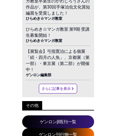
ガ教室卒業生のかわじろうさんの
作品が、第30回手塚治虫文化賞短
編賞を受賞しました！
ひらめき☆マンガ教室
ひらめき☆マンガ教室 第9期 受講
生募集開始！
ひらめき☆マンガ教室
【展覧会】弓指寛治による個展
「続・四月の人魚」、京都展（第
一部）・東京展（第二部）が開催
中！
ゲンロン編集部
さらに記事を表示
その他
ゲンロンβ既刊一覧
ゲンロン刊行物一覧