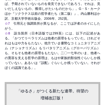
ば、予期されていないものを発見できないであろう。それは、見
いだしえないもの、獲得しがたいものだから」。G・S・カーク
ほか『ソクラテス以前の哲学者たち（第二版）』、内山勝利ほか
訳、京都大学学術出版会、2006年、252頁。
☆7
引用元と強調箇所が異なるが、ここでは評者のホイにした
がう。
☆8
該当箇所（日本語版では299頁）には、以下の記述があ
る。「かつてリベラリズムは他者の原理をもっていた。けれどそ
れはもはや力をもたない。他方でいま優勢なコミュニタリアニズ
ム（ナショナリズム）もリバタリアニズム（グローバリズム）
も、そもそも他者の原理をもたない。二〇一七年のいま、他者へ
の寛容を支える哲学の原理は、もはや家族的類似性ぐらいしか残
っていない。あるいは『誤配』ぐらいしか残っていない。それが
ぼくの認識である」。
「ゆるさ」がつくる新たな連帯。待望の
増補改訂版！