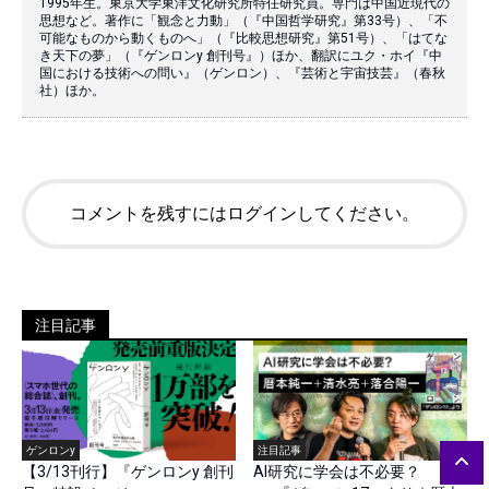
1995年生。東京大学東洋文化研究所特任研究員。専門は中国近現代の
思想など。著作に「観念と力動」（『中国哲学研究』第33号）、「不
可能なものから動くものへ」（『比較思想研究』第51号）、「はてな
き天下の夢」（『ゲンロンy 創刊号』）ほか、翻訳にユク・ホイ『中
国における技術への問い』（ゲンロン）、『芸術と宇宙技芸』（春秋
社）ほか。
コメントを残すにはログインしてください。
注目記事
ゲンロンy
注目記事
【3/13刊行】『ゲンロンy 創刊
AI研究に学会は不必要？