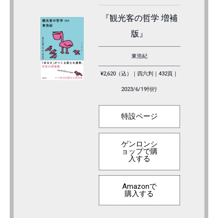
『観光客の哲学 増補
版』
東浩紀
¥2,620（込）｜四六判｜432頁｜
2023/6/19刊行
特設ページ
ゲンロンシ
ョップで購
入する
Amazonで
購入する