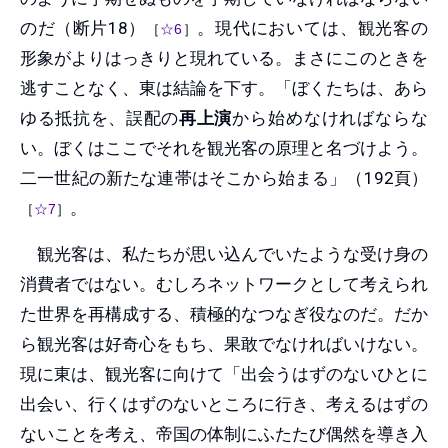
のだ（断片18）
。現代においては、観光客の
［
☆6
］
形象がよりはっきりと現れている。まさにこのときを
逃すことなく、東は結論を下す。「ぼくたちは、あら
ゆる抵抗を、誤配の
再上演
から始めなければならな
い。ぼくはここでそれを観光客の原理と名づけよう。
二一世紀の新たな連帯はそこから始まる」（192頁）
。
［
☆7
］
観光客は、私たちが思い込んでいたような受け身の
消費者ではない。むしろネットワークとして考えられ
た世界を再構成する、積極的なつなぎ役なのだ。だか
ら観光客は好奇心をもち、果敢でなければいけない。
現に東は、観光客に向けて「出会うはずのないひとに
出会い、行くはずのないところに行き、考えるはずの
ないことを考え、帝国の体制にふたたび偶然を導き入