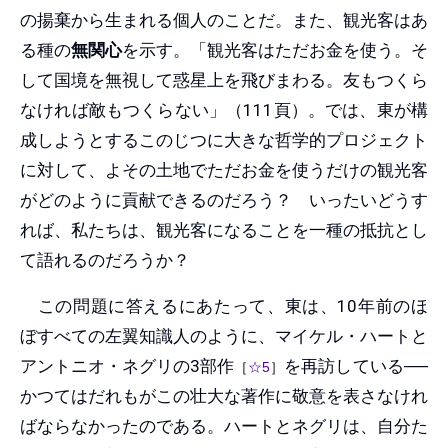
の揚棄から生まれる個人のことだ。また、観光客はあ
る種の
無関心
を示す。「観光客はただお金を使う。そ
して国境を無視して惑星上を飛びまわる。友もつくら
なければ敵もつくらない」（111頁）。では、東が構
成しようとするこのじつに大きな哲学的プロジェクト
に対して、よその土地でただお金を使うだけの観光客
がどのように貢献できるのだろう？ いったいどうす
れば、私たちは、観光客になることを一種の抵抗とし
て語れるのだろうか？
この問題に答えるにあたって、東は、10年前のほ
ぼすべての左翼知識人のように、マイケル・ハートと
アントニオ・ネグリの3部作
を再訪している──
［
☆5
］
かつてはだれもがこの壮大な著作に敬意を表さなけれ
ばならなかったのである。ハートとネグリは、自分た