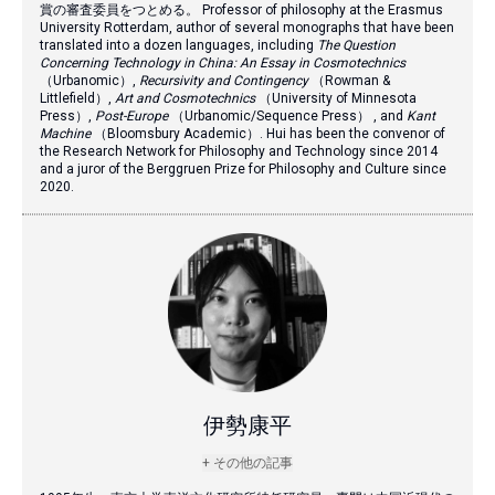
賞の審査委員をつとめる。 Professor of philosophy at the Erasmus
University Rotterdam, author of several monographs that have been
translated into a dozen languages, including
The Question
Concerning Technology in China: An Essay in Cosmotechnics
（Urbanomic）,
Recursivity and Contingency
（Rowman &
Littlefield）,
Art and Cosmotechnics
（University of Minnesota
Press）,
Post-Europe
（Urbanomic/Sequence Press） , and
Kant
Machine
（Bloomsbury Academic）. Hui has been the convenor of
the Research Network for Philosophy and Technology since 2014
and a juror of the Berggruen Prize for Philosophy and Culture since
2020.
伊勢康平
+ その他の記事