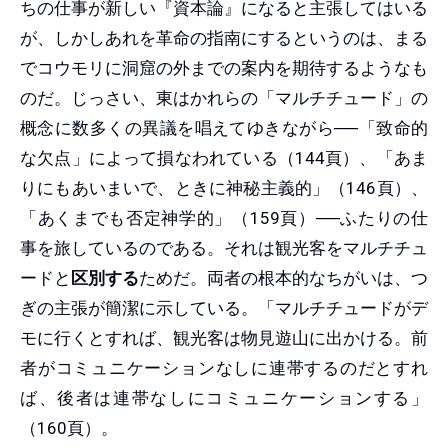
ちの仕事が新しい『資本論』になると主張してはいる
が、しかしあれを革命の指南にするというのは、まる
でコウモリに洞窟の外までの案内を期待するようなも
のだ。じっさい、東はかれらの「マルチチュード」の
概念に数多くの異議を唱えてゆきながら──「致命的
な欠点」によって損なわれている（144頁）、「あま
りにもあいまいで、ときに神秘主義的」（146頁）、
「あくまでも否定神学的」（159頁）──ふたりの仕
事を旅しているのである。それは観光客をマルチチュ
ードと
区別する
ためだ。両者の根本的なちがいは、つ
ぎの主張が簡潔に示している。「マルチチュードがデ
モに行くとすれば、観光客は物見遊山に出かける。前
者がコミュニケーションなしに連帯するのだとすれ
ば、後者は連帯なしにコミュニケーションする」
（160頁）。