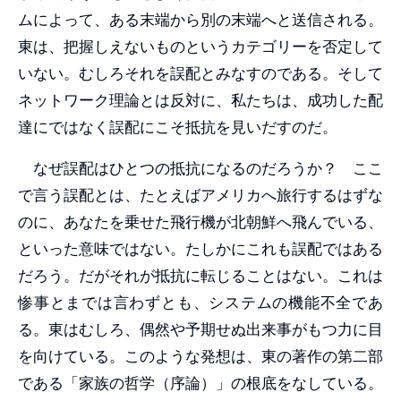
ムによって、ある末端から別の末端へと送信される。
東は、把握しえないものというカテゴリーを否定して
いない。むしろそれを誤配とみなすのである。そして
ネットワーク理論とは反対に、私たちは、成功した配
達にではなく誤配にこそ抵抗を見いだすのだ。
なぜ誤配はひとつの抵抗になるのだろうか？ ここ
で言う誤配とは、たとえばアメリカへ旅行するはずな
のに、あなたを乗せた飛行機が北朝鮮へ飛んでいる、
といった意味ではない。たしかにこれも誤配ではある
だろう。だがそれが抵抗に転じることはない。これは
惨事とまでは言わずとも、システムの機能不全であ
る。東はむしろ、偶然や予期せぬ出来事がもつ力に目
を向けている。このような発想は、東の著作の第二部
である「家族の哲学（序論）」の根底をなしている。