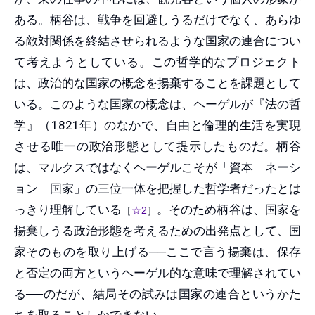
ある。柄谷は、戦争を回避しうるだけでなく、あらゆ
る敵対関係を終結させられるような国家の連合につい
て考えようとしている。この哲学的なプロジェクト
は、政治的な国家の概念を揚棄することを課題として
いる。このような国家の概念は、ヘーゲルが『法の哲
学』（1821年）のなかで、自由と倫理的生活を実現
させる唯一の政治形態として提示したものだ。柄谷
は、マルクスではなくヘーゲルこそが「資本゠ネーシ
ョン゠国家」の三位一体を把握した哲学者だったとは
っきり理解している
。そのため柄谷は、国家を
［
☆2
］
揚棄しうる政治形態を考えるための出発点として、国
家そのものを取り上げる──ここで言う揚棄は、保存
と否定の両方というヘーゲル的な意味で理解されてい
る──のだが、結局その試みは国家の連合というかた
ちを取ることしかできない。