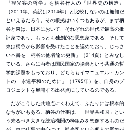
『観光客の哲学』を柄谷行人の『世界史の構造』
（2010年、英訳は2014年）と比較しないのは無知だ
といえるだろう。その根拠はいくつもあるが、まず柄
谷と東は、日本において、それぞれの世代で最高の批
評家であり、もっとも独創的な思想家である。そして
東は柄谷から影響を受けたことを認めており、じっさ
い本書を「柄谷の他者論の更新」（214頁）とみなし
ている。さらに両者は国民国家の揚棄という共通の哲
学的課題をもっており、どちらもイマニュエル・カン
トの「永遠平和のために」（1795年）を、自身のプ
ロジェクトを展開する出発点にしているのである。
だがこうした共通点にくわえて、ふたりには根本的
なちがいもある。柄谷の仕事は、「世界共和国」とい
う来るべき大きな統治機関の枠組みを想像するものだ
が、東の仕事の中心には、観光客という個人の形象が