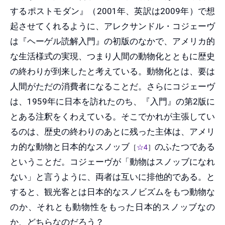
するポストモダン』（2001年、英訳は2009年）で想
起させてくれるように、アレクサンドル・コジェーヴ
は『ヘーゲル読解入門』の初版のなかで、アメリカ的
な生活様式の実現、つまり人間の動物化とともに歴史
の終わりが到来したと考えている。動物化とは、要は
人間がただの消費者になることだ。さらにコジェーヴ
は、1959年に日本を訪れたのち、『入門』の第2版に
とある注釈をくわえている。そこでかれが主張してい
るのは、歴史の終わりのあとに残った主体は、アメリ
カ的な動物と日本的なスノッブ
のふたつである
［
☆4
］
ということだ。コジェーヴが「動物はスノッブになれ
ない」と言うように、両者は互いに排他的である。と
すると、観光客とは日本的なスノビズムをもつ動物な
のか、それとも動物性をもった日本的スノッブなの
か、どちらなのだろう？