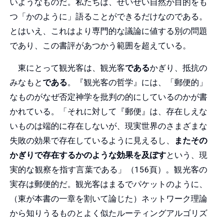
いようなものだ。私たちは、せいぜい自然が目的をも
つ「かのように」語ることができるだけなのである。
とはいえ、これはより専門的な議論に値する別の問題
であり、この書評があつかう範囲を超えている。
東にとって観光客は、観光客
である
かぎり、抵抗の
みなもと
である
。『観光客の哲学』には、「郵便的」
なものがなぜ否定神学を批判の的にしているのかが書
かれている。「それに対して『郵便』は、存在しえな
いものは端的に存在しないが、現実世界のさまざまな
失敗の効果で存在しているように見えるし、
またその
かぎりで存在するかのような効果を及ぼす
という、現
実的な観察を指す言葉である」（156頁）。観光客の
実存は郵便的だ。観光客はまるでパケットのように、
（東が本書の一章を割いて論じた）ネットワーク理論
から知りうるものとよく似たルーティングアルゴリズ