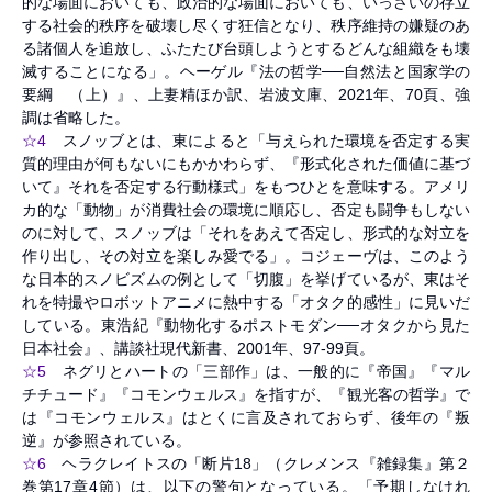
的な場面においても、政治的な場面においても、いっさいの存立
する社会的秩序を破壊し尽くす狂信となり、秩序維持の嫌疑のあ
る諸個人を追放し、ふたたび台頭しようとするどんな組織をも壊
滅することになる」。ヘーゲル『法の哲学──自然法と国家学の
要綱 （上）』、上妻精ほか訳、岩波文庫、2021年、70頁、強
調は省略した。
☆4
スノッブとは、東によると「与えられた環境を否定する実
質的理由が何もないにもかかわらず、『形式化された価値に基づ
いて』それを否定する行動様式」をもつひとを意味する。アメリ
カ的な「動物」が消費社会の環境に順応し、否定も闘争もしない
のに対して、スノッブは「それをあえて否定し、形式的な対立を
作り出し、その対立を楽しみ愛でる」。コジェーヴは、このよう
な日本的スノビズムの例として「切腹」を挙げているが、東はそ
れを特撮やロボットアニメに熱中する「オタク的感性」に見いだ
している。東浩紀『動物化するポストモダン──オタクから見た
日本社会』、講談社現代新書、2001年、97-99頁。
☆5
ネグリとハートの「三部作」は、一般的に『帝国』『マル
チチュード』『コモンウェルス』を指すが、『観光客の哲学』で
は『コモンウェルス』はとくに言及されておらず、後年の『叛
逆』が参照されている。
☆6
ヘラクレイトスの「断片18」（クレメンス『雑録集』第２
巻第17章4節）は、以下の警句となっている。「予期しなけれ