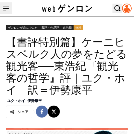
ゲンロンが読んでみた
書評・作品評
東浩紀
無料
【書評特別篇】ケーニヒ
スベルク人の夢をたどる
観光客──東浩紀『観光
客の哲学』評｜ユク・ホ
イ 訳＝伊勢康平
ユク・ホイ
伊勢康平
シェア