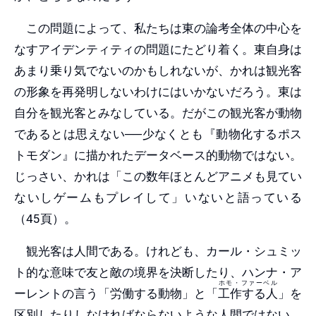
この問題によって、私たちは東の論考全体の中心を
なすアイデンティティの問題にたどり着く。東自身は
あまり乗り気でないのかもしれないが、かれは観光客
の形象を再発明しないわけにはいかないだろう。東は
自分を観光客とみなしている。だがこの観光客が動物
であるとは思えない──少なくとも『動物化するポス
トモダン』に描かれたデータベース的動物ではない。
じっさい、かれは「この数年ほとんどアニメも見てい
ないしゲームもプレイして」いないと語っている
（45頁）。
観光客は人間である。けれども、カール・シュミッ
ト的な意味で友と敵の境界を決断したり、ハンナ・ア
ホモ・ファーベル
ーレントの言う「労働する動物」と「
工作する人
」を
区別したりしなければならないような人間ではない。