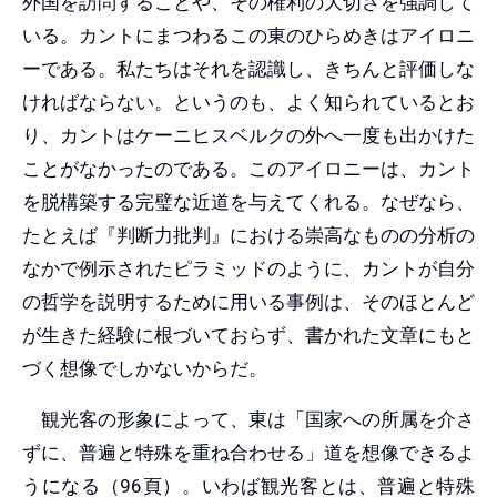
外国を訪問することや、その権利の大切さを強調して
いる。カントにまつわるこの東のひらめきはアイロニ
ーである。私たちはそれを認識し、きちんと評価しな
ければならない。というのも、よく知られているとお
り、カントはケーニヒスベルクの外へ一度も出かけた
ことがなかったのである。このアイロニーは、カント
を脱構築する完璧な近道を与えてくれる。なぜなら、
たとえば『判断力批判』における崇高なものの分析の
なかで例示されたピラミッドのように、カントが自分
の哲学を説明するために用いる事例は、そのほとんど
が生きた経験に根づいておらず、書かれた文章にもと
づく想像でしかないからだ。
観光客の形象によって、東は「国家への所属を介さ
ずに、普遍と特殊を重ね合わせる」道を想像できるよ
うになる（96頁）。いわば観光客とは、普遍と特殊