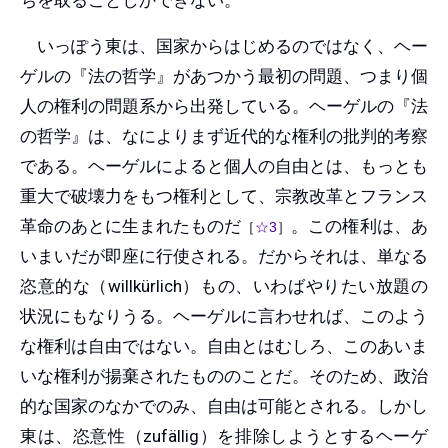
いっぽう東は、国家からはじめるのではなく、ヘー
ゲルの『法の哲学』があつかう最初の問題、つまり個
人の権利の問題系から出発している。ヘーゲルの『法
の哲学』は、なによりまず近代的な権利の批判的考察
である。ヘーゲルによると個人の自由とは、もっとも
重大で破壊力をもつ権利として、宗教改革とフランス
革命のあとに生まれたものだ
。この権利は、あ
［
☆3
］
いまいだが即座に行使される。だからそれは、単なる
恣意的な（willkürlich）もの、いわばやりたい放題の
状況にもなりうる。ヘーゲルに言わせれば、このよう
な権利は自由ではない。自由とはむしろ、このあいま
いな権利が揚棄されたもののことだ。そのため、政治
的な国家のなかでのみ、自由は可能とされる。しかし
東は、恣意性（zufällig）を排除しようとするヘーゲ