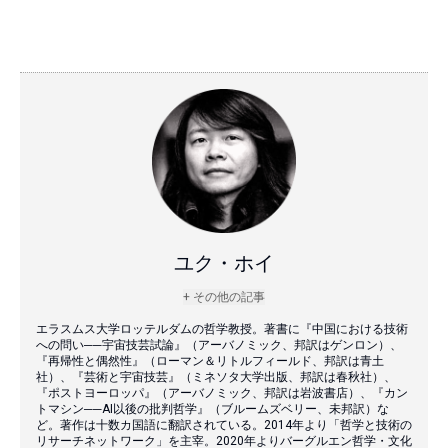
ユク・ホイ
+ その他の記事
エラスムス大学ロッテルダムの哲学教授。著書に『中国における技術
への問い──宇宙技芸試論』（アーバノミック、邦訳はゲンロン）、
『再帰性と偶然性』（ローマン＆リトルフィールド、邦訳は青土
社）、『芸術と宇宙技芸』（ミネソタ大学出版、邦訳は春秋社）、
『ポストヨーロッパ』（アーバノミック、邦訳は岩波書店）、『カン
トマシン──AI以後の批判哲学』（ブルームズベリー、未邦訳）な
ど。著作は十数カ国語に翻訳されている。2014年より「哲学と技術の
リサーチネットワーク」を主宰。2020年よりバーグルエン哲学・文化