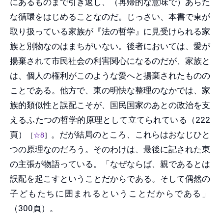
にあるものまで引き返し、（再帰的な意味で）あらた
な循環をはじめることなのだ。じっさい、本書で東が
取り扱っている家族が『法の哲学』に見受けられる家
族と別物なのはまちがいない。後者においては、愛が
揚棄されて市民社会の利害関心になるのだが、家族と
は、個人の権利がこのような愛へと揚棄されたものの
ことである。他方で、東の明快な整理のなかでは、家
族的類似性と誤配こそが、国民国家のあとの政治を支
えるふたつの哲学的原理として立てられている（222
頁）
。だが結局のところ、これらはおなじひと
［
☆8
］
つの原理なのだろう。そのわけは、最後に記された東
の主張が物語っている。「なぜならば、親であるとは
誤配を起こすということだからである。そして偶然の
子どもたちに囲まれるということだからである」
（300頁）。