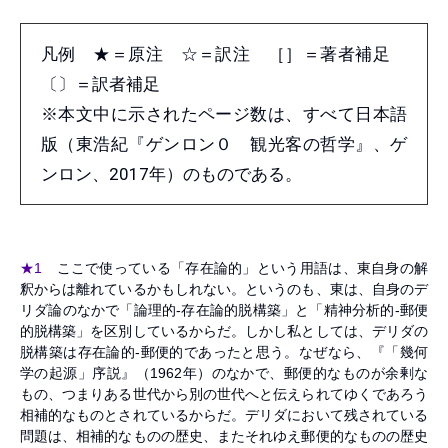
凡例 ★＝原注 ☆＝訳注 ［］＝著者補足
〔〕＝訳者補足
※本文中に示されたページ数は、すべて日本語
版（東浩紀『ゲンロン０ 観光客の哲学』、ゲ
ンロン、2017年）のものである。
★1
ここで使っている「存在論的」という用語は、東自身の解
釈からは離れているかもしれない。というのも、東は、自身のデ
リダ論のなかで「論理的-存在論的脱構築」と「精神分析的-郵便
的脱構築」を区別しているからだ。しかし私としては、デリダの
脱構築は存在論的-郵便的であったと思う。なぜなら、『「幾何
学の起源」序説』（1962年）のなかで、郵便的なものが余剰な
もの、つまりある世代から別の世代へと伝えられてゆくであろう
相補的なものとされているからだ。デリダにおいて残されている
問題は、相補的なものの歴史、またそれゆえ郵便的なものの歴史