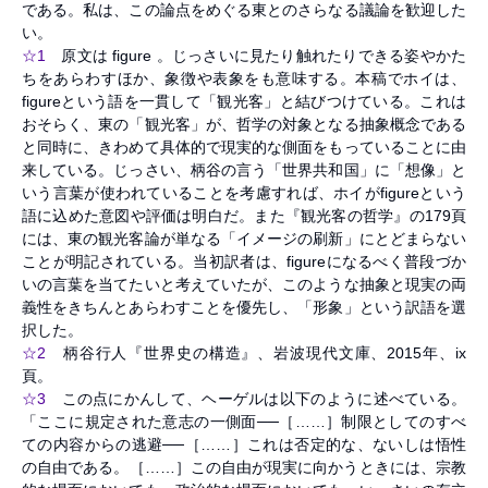
である。私は、この論点をめぐる東とのさらなる議論を歓迎した
い。
☆1
原文は figure 。じっさいに見たり触れたりできる姿やかた
ちをあらわすほか、象徴や表象をも意味する。本稿でホイは、
figureという語を一貫して「観光客」と結びつけている。これは
おそらく、東の「観光客」が、哲学の対象となる抽象概念である
と同時に、きわめて具体的で現実的な側面をもっていることに由
来している。じっさい、柄谷の言う「世界共和国」に「想像」と
いう言葉が使われていることを考慮すれば、ホイがfigureという
語に込めた意図や評価は明白だ。また『観光客の哲学』の179頁
には、東の観光客論が単なる「イメージの刷新」にとどまらない
ことが明記されている。当初訳者は、figureになるべく普段づか
いの言葉を当てたいと考えていたが、このような抽象と現実の両
義性をきちんとあらわすことを優先し、「形象」という訳語を選
択した。
☆2
柄谷行人『世界史の構造』、岩波現代文庫、2015年、ix
頁。
☆3
この点にかんして、ヘーゲルは以下のように述べている。
「ここに規定された意志の一側面──［……］制限としてのすべ
ての内容からの逃避──［……］これは否定的な、ないしは悟性
の自由である。［……］この自由が現実に向かうときには、宗教