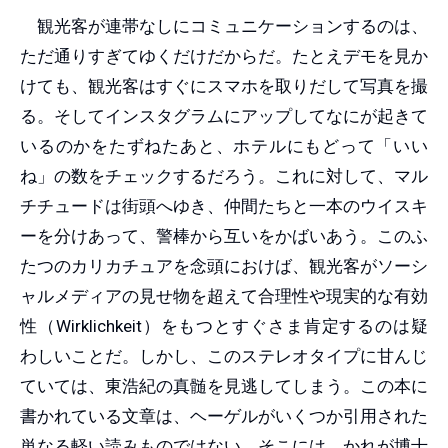
観光客が連帯なしにコミュニケーションするのは、
ただ通りすぎてゆくだけだからだ。たとえデモを見か
けても、観光客はすぐにスマホを取りだして写真を撮
る。そしてインスタグラムにアップしてなにが起きて
いるのかをたずねたあと、ホテルにもどって「いい
ね」の数をチェックするだろう。これに対して、マル
チチュードは街頭へゆき、仲間たちと一本のウイスキ
ーを分けあって、警棒から互いをかばいあう。このふ
たつのカリカチュアを念頭におけば、観光客がソーシ
ャルメディアの見せ物を超えて合理性や現実的な有効
性（Wirklichkeit）をもつとすぐさま肯定するのは疑
わしいことだ。しかし、このステレオタイプに甘んじ
ていては、東浩紀の真髄を見逃してしまう。この本に
書かれている文章は、ヘーゲルがいくつか引用された
単なる軽い読みものではない。そこには、かれが博士