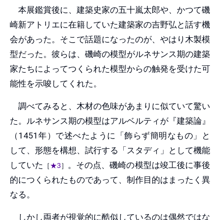
本展鑑賞後に、建築史家の五十嵐太郎や、かつて磯
崎新アトリエに在籍していた建築家の吉野弘と話す機
会があった。そこで話題になったのが、やはり木製模
型だった。彼らは、磯崎の模型がルネサンス期の建築
家たちによってつくられた模型からの触発を受けた可
能性を示唆してくれた。
調べてみると、木材の色味があまりに似ていて驚い
た。ルネサンス期の模型はアルベルティが『建築論』
（1451年）で述べたように「飾らず簡明なもの」と
して、形態を構想、試行する「スタディ」として機能
していた
。その点、磯崎の模型は竣工後に事後
［
★3
］
的につくられたものであって、制作目的はまったく異
なる。
しかし両者が視覚的に酷似しているのは偶然ではな