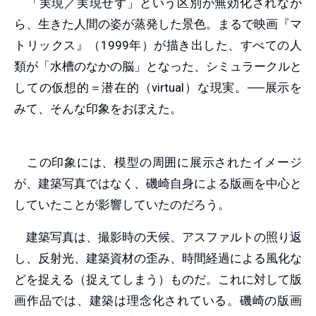
「実現／実現せず」という区別が無効化されなが
ら、生きた人間の姿が蒸発した景色。まるで映画『マ
トリックス』（1999年）が描き出した、すべての人
類が「水槽のなかの脳」となった、シミュラークルと
しての仮想的＝潜在的（virtual）な現実。──展示を
みて、そんな印象をおぼえた。
この印象には、模型の周囲に展示されたイメージ
が、建築写真ではなく、磯崎自身による版画を中心と
していたことが影響していたのだろう。
建築写真は、撮影時の天候、アスファルトの照り返
し、反射光、建築資材の歪み、時間経過による風化な
どを捉える（捉えてしまう）ものだ。これに対して版
画作品では、建築は理念化されている。磯崎の版画