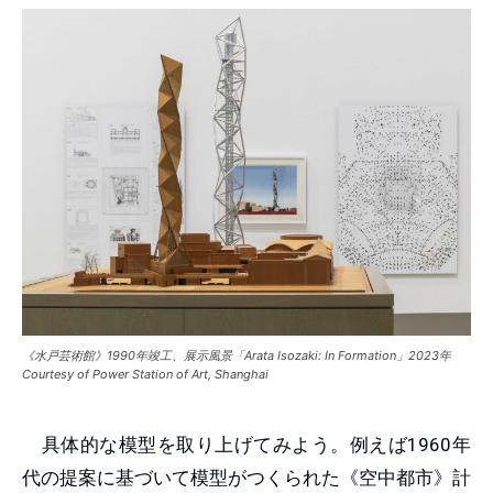
《水戸芸術館》1990年竣工、展示風景「Arata Isozaki: In Formation」2023年
Courtesy of Power Station of Art, Shanghai
具体的な模型を取り上げてみよう。例えば1960年
代の提案に基づいて模型がつくられた《空中都市》計