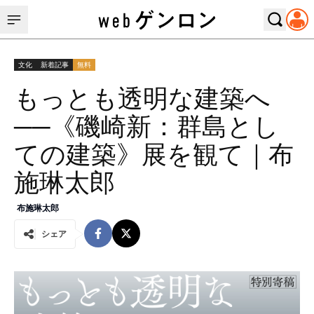
文化
新着記事
無料
もっとも透明な建築へ
──《磯崎新：群島とし
ての建築》展を観て｜布
施琳太郎
布施琳太郎
シェア