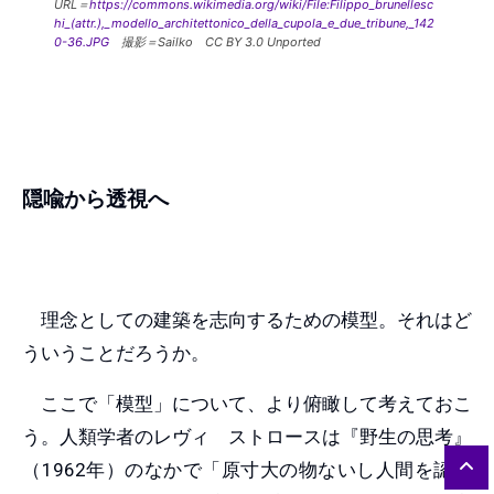
URL＝
https://commons.wikimedia.org/wiki/File:Filippo_brunellesc
hi_(attr.),_modello_architettonico_della_cupola_e_due_tribune,_142
0-36.JPG
撮影＝Sailko CC BY 3.0 Unported
隠喩から透視へ
理念としての建築を志向するための模型。それはど
ういうことだろうか。
ここで「模型」について、より俯瞰して考えておこ
う。人類学者のレヴィ゠ストロースは『野生の思考』
（1962年）のなかで「原寸大の物ないし人間を認識