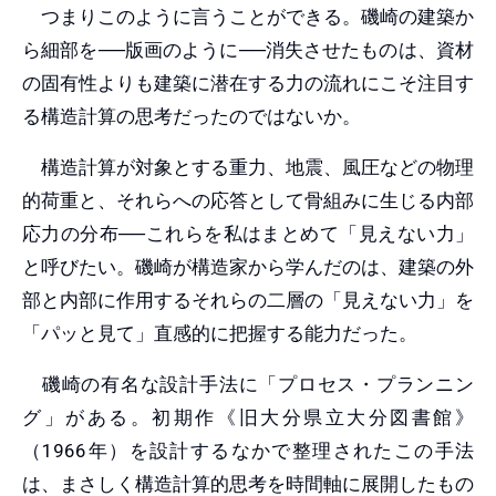
つまりこのように言うことができる。磯崎の建築か
ら細部を──版画のように──消失させたものは、資材
の固有性よりも建築に潜在する力の流れにこそ注目す
る構造計算の思考だったのではないか。
構造計算が対象とする重力、地震、風圧などの物理
的荷重と、それらへの応答として骨組みに生じる内部
応力の分布──これらを私はまとめて「見えない力」
と呼びたい。磯崎が構造家から学んだのは、建築の外
部と内部に作用するそれらの二層の「見えない力」を
「パッと見て」直感的に把握する能力だった。
磯崎の有名な設計手法に「プロセス・プランニン
グ」がある。初期作《旧大分県立大分図書館》
（1966年）を設計するなかで整理されたこの手法
は、まさしく構造計算的思考を時間軸に展開したもの