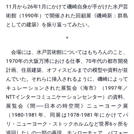
11月から26年1月にかけて磯崎自身が手がけた水戸芸
術館（1990年）で開催された回顧展《磯崎新：群島
としての建築》を振り返ってみたい。
＊
会場には、水戸芸術館についてはもちろんのこと、
1970年の大阪万博における仕事、70年代の都市開発
計画、住居建築、オフィスビルまでの模型や資料が並
んでいた。それらに挿入されるように、磯崎によって
キュレーションされた展覧会《海市》（1997年／
NTTインターコミュニケーションセンター）の資料、
展覧会《間──日本の時空間》ニューヨーク展
（1980-1981年、同展は1978-1981年にかけてパ
リ・ニューヨーク・ストックホルムなど世界6ヶ所を
巡回した）の一部の再現、モンローチェア、パフォー