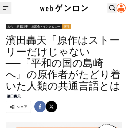
文化
新着記事
座談会・インタビュー
無料
濱田轟天「原作はストー
リーだけじゃない」
──『平和の国の島崎
へ』の原作者がたどり着
いた人類の共通言語とは
濱田轟天
シェア