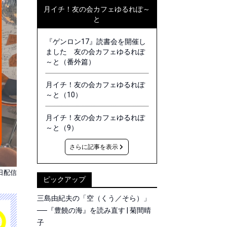
月イチ！友の会カフェゆるれぽ～
と
『ゲンロン17』読書会を開催し
ました 友の会カフェゆるれぽ
～と（番外篇）
月イチ！友の会カフェゆるれぽ
～と（10）
月イチ！友の会カフェゆるれぽ
～と（9）
さらに記事を表示
7日配信
ピックアップ
三島由紀夫の「空（くう／そら）」
──『豊饒の海』を読み直す | 菊間晴
子