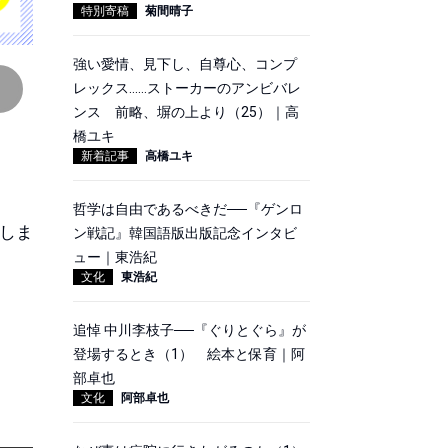
特別寄稿
菊間晴子
強い愛情、見下し、自尊心、コンプ
レックス……ストーカーのアンビバレ
ンス 前略、塀の上より（25）｜高
橋ユキ
新着記事
高橋ユキ
哲学は自由であるべきだ──『ゲンロ
しま
ン戦記』韓国語版出版記念インタビ
ュー｜東浩紀
文化
東浩紀
追悼 中川李枝子──『ぐりとぐら』が
登場するとき（1） 絵本と保育｜阿
部卓也
文化
阿部卓也