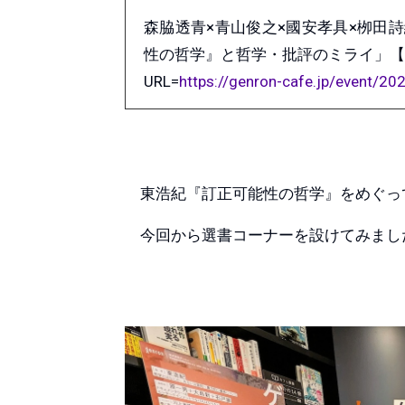
森脇透青×青山俊之×國安孝具×栁田
性の哲学』と哲学・批評のミライ」【
URL=
https://genron-cafe.jp/event/2
東浩紀『訂正可能性の哲学』をめぐっ
今回から選書コーナーを設けてみま