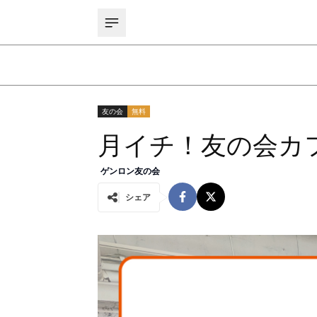
友の会
無料
月イチ！友の会カ
ゲンロン友の会
シェア