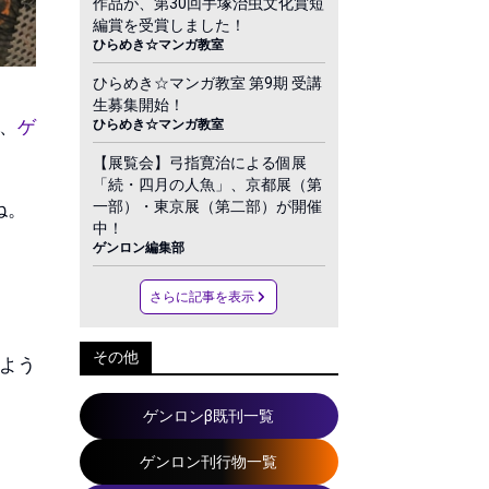
作品が、第30回手塚治虫文化賞短
編賞を受賞しました！
ひらめき☆マンガ教室
ひらめき☆マンガ教室 第9期 受講
生募集開始！
、
ゲ
ひらめき☆マンガ教室
【展覧会】弓指寛治による個展
「続・四月の人魚」、京都展（第
一部）・東京展（第二部）が開催
ね。
中！
ゲンロン編集部
さらに記事を表示
その他
よう
ゲンロンβ既刊一覧
ゲンロン刊行物一覧