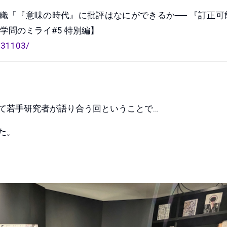
詩織「『意味の時代』に批評はなにができるか── 『訂正可
学問のミライ#5 特別編】
0231103/
て若手研究者が語り合う回ということで…
した。