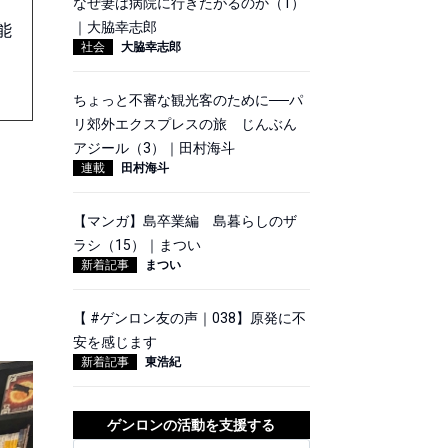
なぜ妻は病院に行きたがるのか（1）
｜大脇幸志郎
能
社会
大脇幸志郎
ちょっと不審な観光客のために──パ
リ郊外エクスプレスの旅 じんぶん
アジール（3）｜田村海斗
連載
田村海斗
【マンガ】島卒業編 島暮らしのザ
ラシ（15）｜まつい
新着記事
まつい
【 #ゲンロン友の声｜038】原発に不
安を感じます
新着記事
東浩紀
ゲンロンの活動を支援する