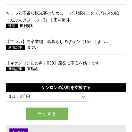
ちょっと不審な観光客のために──パリ郊外エクスプレスの旅
じんぶんアジール（3）｜田村海斗
連載
田村海斗
【マンガ】島卒業編 島暮らしのザラシ（15）｜まつい
新着記事
まつい
【 #ゲンロン友の声｜038】原発に不安を感じます
新着記事
東浩紀
ゲンロンの活動を支援する