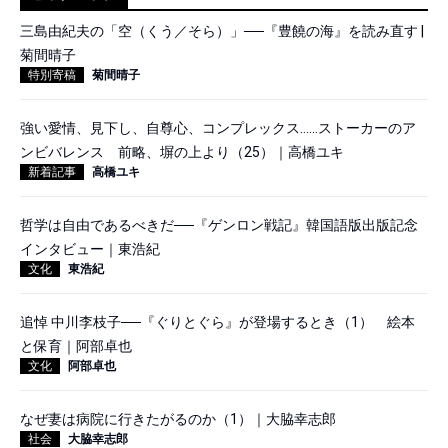
三島由紀夫の「空（くう／そら）」──『豊饒の海』を読み直す |
菊間晴子
特別寄稿
菊間晴子
強い愛情、見下し、自尊心、コンプレックス……ストーカーのア
ンビバレンス 前略、塀の上より（25）｜高橋ユキ
新着記事
高橋ユキ
哲学は自由であるべきだ──『ゲンロン戦記』韓国語版出版記念
インタビュー｜東浩紀
文化
東浩紀
追悼 中川李枝子──『ぐりとぐら』が登場するとき（1） 絵本
と保育｜阿部卓也
文化
阿部卓也
なぜ妻は病院に行きたがるのか（1）｜大脇幸志郎
社会
大脇幸志郎