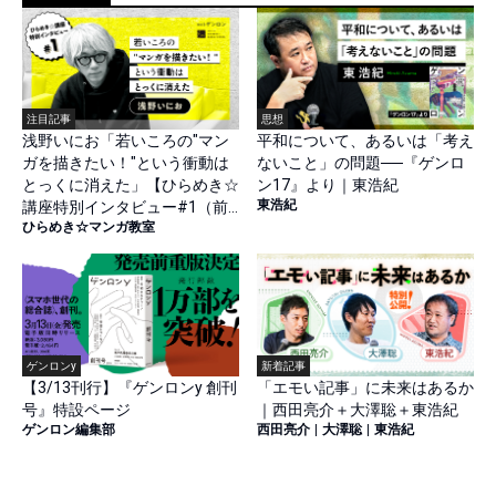
注目記事
思想
浅野いにお「若いころの"マン
平和について、あるいは「考え
ガを描きたい！"という衝動は
ないこと」の問題──『ゲンロ
とっくに消えた」【ひらめき☆
ン17』より｜東浩紀
東浩紀
講座特別インタビュー#1（前
ひらめき☆マンガ教室
篇）】
ゲンロンy
新着記事
【3/13刊行】『ゲンロンy 創刊
「エモい記事」に未来はあるか
号』特設ページ
｜西田亮介＋大澤聡＋東浩紀
ゲンロン編集部
西田亮介
|
大澤聡
|
東浩紀