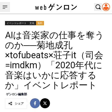
イベントレポート
文化
無料
AIは音楽家の仕事を奪う
のか──菊地成孔
×tofubeats×荘子it（司会
=imdkm）「2020年代に
音楽はいかに応答する
か」イベントレポート
ゲンロン編集部
シェア