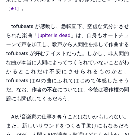
。
［
★1
］
tofubeats が感動し、急転直下、空虚な気分にさせ
られた楽曲「
jupiter is dead
」は、自身もオートチュ
ーンで声を加工し、歌声から人間性を排して作曲する
tofubeats が好むテイストだった。しかし、非人間的
な曲が本当に人間によってつくられていないことがわ
かるとこれだけ不安にさせられるものかと、
tofubeats はAIの曲にふれてはじめて体感したそう
だ。なお、作者の不在については、今後は著作権の問
題にも関係してくるだろう。
AIが音楽家の仕事を奪うことはないかもしれない。
また、新しいサウンドをつくる手助けにもなるだろ
う。だが、人間とAIの演奏・歌唱はどちらが上か、AI