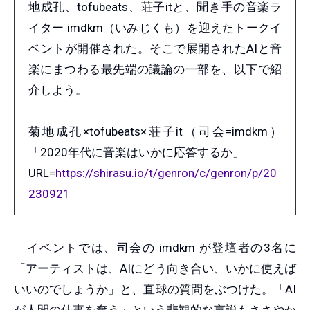
地成孔、tofubeats、荘子itと、聞き手の音楽ラ
イター imdkm（いみじくも）を迎えたトークイ
ベントが開催された。そこで展開されたAIと音
楽にまつわる最先端の議論の一部を、以下で紹
介しよう。
菊地成孔×tofubeats×荘子it（司会=imdkm）
「2020年代に音楽はいかに応答するか」
URL=
https://shirasu.io/t/genron/c/genron/p/20
230921
イベントでは、司会の imdkm が登壇者の3名に
「アーティストは、AIにどう向き合い、いかに使えば
いいのでしょうか」と、直球の質問をぶつけた。「AI
が人間の仕事を奪う」という悲観的な言説もささやか