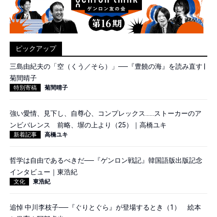
ピックアップ
三島由紀夫の「空（くう／そら）」──『豊饒の海』を読み直す |
菊間晴子
特別寄稿
菊間晴子
強い愛情、見下し、自尊心、コンプレックス……ストーカーのア
ンビバレンス 前略、塀の上より（25）｜高橋ユキ
新着記事
高橋ユキ
哲学は自由であるべきだ──『ゲンロン戦記』韓国語版出版記念
インタビュー｜東浩紀
文化
東浩紀
追悼 中川李枝子──『ぐりとぐら』が登場するとき（1） 絵本