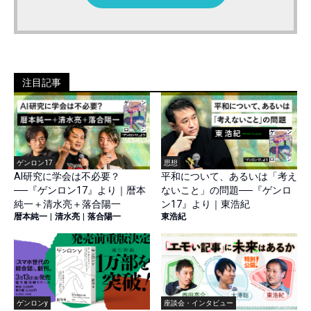
注目記事
ゲンロン17
思想
AI研究に学会は不必要？
平和について、あるいは「考え
──『ゲンロン17』より｜暦本
ないこと」の問題──『ゲンロ
純一＋清水亮＋落合陽一
ン17』より｜東浩紀
暦本純一
|
清水亮
|
落合陽一
東浩紀
ゲンロンy
座談会・インタビュー