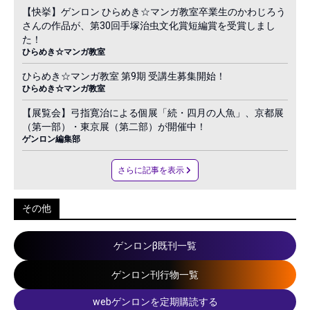
【快挙】ゲンロン ひらめき☆マンガ教室卒業生のかわじろう
さんの作品が、第30回手塚治虫文化賞短編賞を受賞しまし
た！
ひらめき☆マンガ教室
ひらめき☆マンガ教室 第9期 受講生募集開始！
ひらめき☆マンガ教室
【展覧会】弓指寛治による個展「続・四月の人魚」、京都展
（第一部）・東京展（第二部）が開催中！
ゲンロン編集部
さらに記事を表示
その他
ゲンロンβ既刊一覧
ゲンロン刊行物一覧
webゲンロンを定期購読する