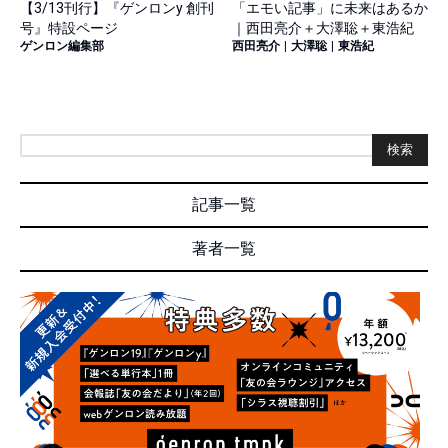
【3/13刊行】『ゲンロンy 創刊
「エモい記事」に未来はあるか
号』特設ページ
｜西田亮介＋大澤聡＋東浩紀
ゲンロン編集部
西田亮介
|
大澤聡
|
東浩紀
検索
記事一覧
著者一覧