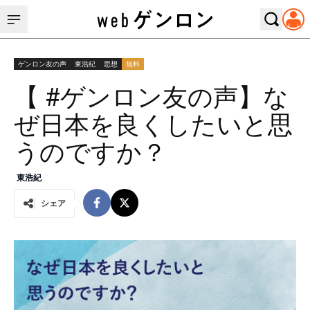
ゲンロン友の声
東浩紀
思想
無料
【 #ゲンロン友の声】な
ぜ日本を良くしたいと思
うのですか？
東浩紀
シェア