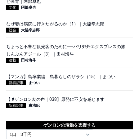
と保育｜阿部卓也
文化
阿部卓也
なぜ妻は病院に行きたがるのか（1）｜大脇幸志郎
社会
大脇幸志郎
ちょっと不審な観光客のために──パリ郊外エクスプレスの旅
じんぶんアジール（3）｜田村海斗
連載
田村海斗
【マンガ】島卒業編 島暮らしのザラシ（15）｜まつい
新着記事
まつい
【 #ゲンロン友の声｜038】原発に不安を感じます
新着記事
東浩紀
ゲンロンの活動を支援する