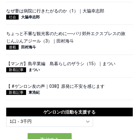
なぜ妻は病院に行きたがるのか（1）｜大脇幸志郎
社会
大脇幸志郎
ちょっと不審な観光客のために──パリ郊外エクスプレスの旅
じんぶんアジール（3）｜田村海斗
連載
田村海斗
【マンガ】島卒業編 島暮らしのザラシ（15）｜まつい
新着記事
まつい
【 #ゲンロン友の声｜038】原発に不安を感じます
新着記事
東浩紀
ゲンロンの活動を支援する