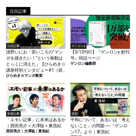
注目記事
注目記事
ゲンロンy
浅野いにお「若いころの"マン
【3/13刊行】『ゲンロンy 創刊
ガを描きたい！"という衝動は
号』特設ページ
ゲンロン編集部
とっくに消えた」【ひらめき☆
講座特別インタビュー#1（前
ひらめき☆マンガ教室
篇）】
新着記事
思想
「エモい記事」に未来はあるか
平和について、あるいは「考え
｜西田亮介＋大澤聡＋東浩紀
ないこと」の問題──『ゲンロ
西田亮介
|
大澤聡
|
東浩紀
ン17』より｜東浩紀