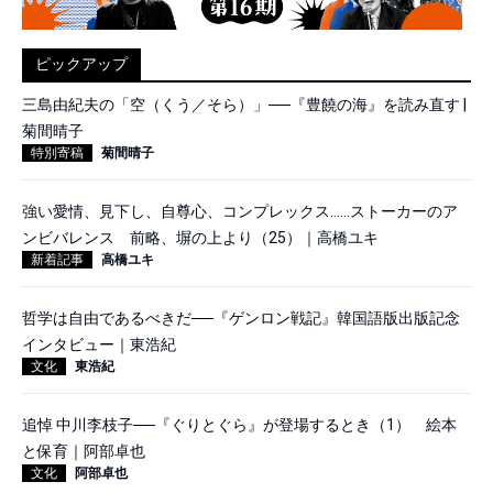
ピックアップ
三島由紀夫の「空（くう／そら）」──『豊饒の海』を読み直す |
菊間晴子
特別寄稿
菊間晴子
強い愛情、見下し、自尊心、コンプレックス……ストーカーのア
ンビバレンス 前略、塀の上より（25）｜高橋ユキ
新着記事
高橋ユキ
哲学は自由であるべきだ──『ゲンロン戦記』韓国語版出版記念
インタビュー｜東浩紀
文化
東浩紀
追悼 中川李枝子──『ぐりとぐら』が登場するとき（1） 絵本
と保育｜阿部卓也
文化
阿部卓也