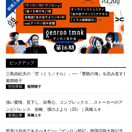
ピックアップ
三島由紀夫の「空（くう／そら）」──『豊饒の海』を読み直す |
菊間晴子
特別寄稿
菊間晴子
強い愛情、見下し、自尊心、コンプレックス……ストーカーのア
ンビバレンス 前略、塀の上より（25）｜高橋ユキ
新着記事
高橋ユキ
哲学は自由であるべきだ──『ゲンロン戦記』韓国語版出版記念