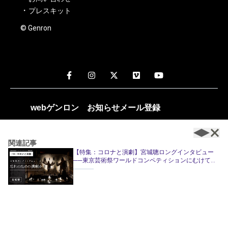
プレスキット
© Genron
webゲンロン
お知らせメール
登録
週1～2回、編集部おすすめの記事や新着記事のお知らせが配
信されます。
関連記事
【特集：コロナと演劇】宮城聰ロングインタビュー
──東京芸術祭ワールドコンペティションにむけて
（2） だれのための演劇か──公立劇場ができること
｜宮城聰
登録