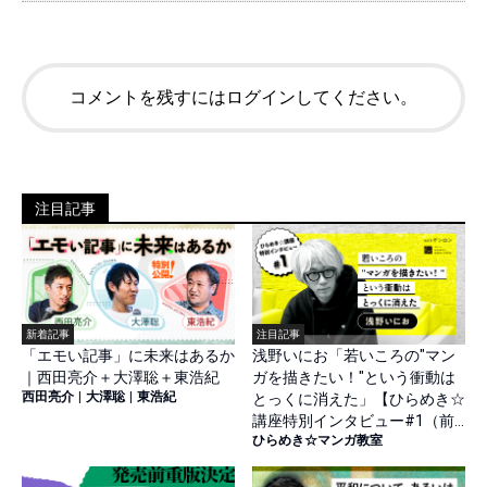
コメントを残すにはログインしてください。
注目記事
新着記事
注目記事
「エモい記事」に未来はあるか
浅野いにお「若いころの"マン
｜西田亮介＋大澤聡＋東浩紀
ガを描きたい！"という衝動は
西田亮介
|
大澤聡
|
東浩紀
とっくに消えた」【ひらめき☆
講座特別インタビュー#1（前
ひらめき☆マンガ教室
篇）】