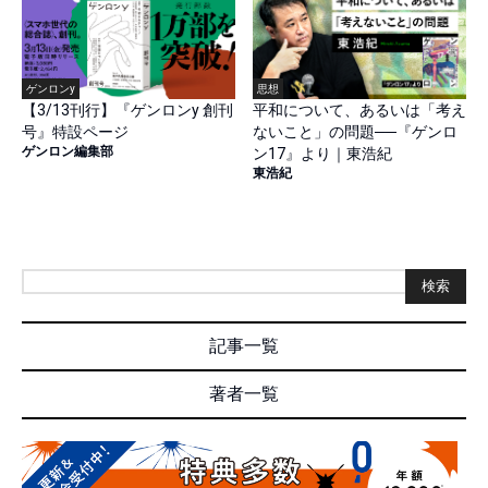
ゲンロンy
思想
【3/13刊行】『ゲンロンy 創刊
平和について、あるいは「考え
号』特設ページ
ないこと」の問題──『ゲンロ
ゲンロン編集部
ン17』より｜東浩紀
東浩紀
検索
記事一覧
著者一覧