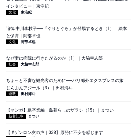
インタビュー｜東浩紀
文化
東浩紀
追悼 中川李枝子──『ぐりとぐら』が登場するとき（1） 絵本
と保育｜阿部卓也
文化
阿部卓也
なぜ妻は病院に行きたがるのか（1）｜大脇幸志郎
社会
大脇幸志郎
ちょっと不審な観光客のために──パリ郊外エクスプレスの旅
じんぶんアジール（3）｜田村海斗
連載
田村海斗
【マンガ】島卒業編 島暮らしのザラシ（15）｜まつい
新着記事
まつい
【 #ゲンロン友の声｜038】原発に不安を感じます