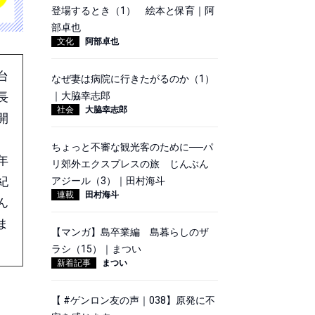
登場するとき（1） 絵本と保育｜阿
部卓也
文化
阿部卓也
台
なぜ妻は病院に行きたがるのか（1）
長
｜大脇幸志郎
社会
大脇幸志郎
開
ちょっと不審な観光客のために──パ
年
リ郊外エクスプレスの旅 じんぶん
紀
アジール（3）｜田村海斗
連載
田村海斗
ん
ま
【マンガ】島卒業編 島暮らしのザ
ラシ（15）｜まつい
新着記事
まつい
【 #ゲンロン友の声｜038】原発に不