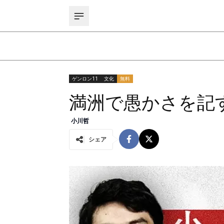
ゲンロン11
文化
無料
満洲で愚かさを記
小川哲
シェア