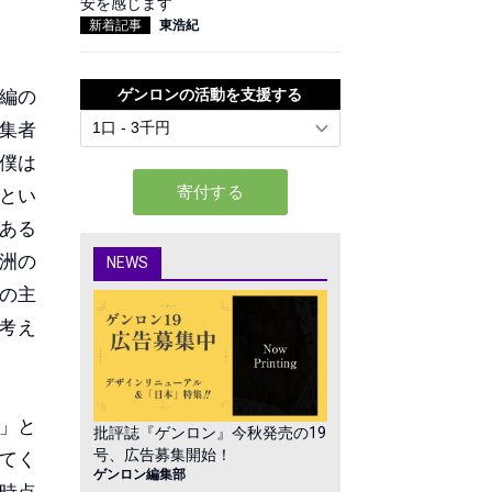
安を感じます
新着記事
東浩紀
編の
ゲンロンの活動を支援する
集者
僕は
とい
ある
洲の
NEWS
の主
考え
」と
批評誌『ゲンロン』今秋発売の19
号、広告募集開始！
てく
ゲンロン編集部