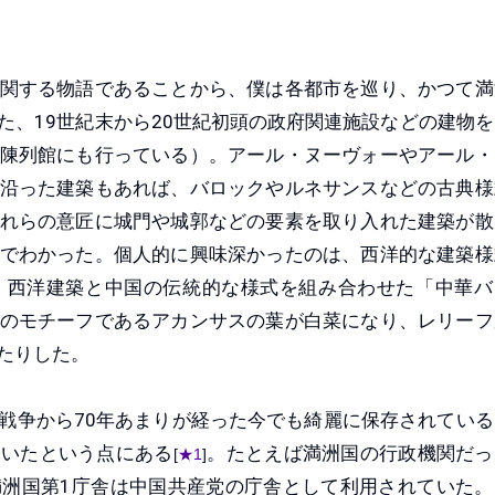
関する物語であることから、僕は各都市を巡り、かつて満
た、19世紀末から20世紀初頭の政府関連施設などの建物を
陳列館にも行っている）。アール・ヌーヴォーやアール・
沿った建築もあれば、バロックやルネサンスなどの古典様
れらの意匠に城門や城郭などの要素を取り入れた建築が散
でわかった。個人的に興味深かったのは、西洋的な建築様
、西洋建築と中国の伝統的な様式を組み合わせた「中華バ
のモチーフであるアカンサスの葉が白菜になり、レリーフ
たりした。
争から70年あまりが経った今でも綺麗に保存されている
ていたという点にある
。たとえば満洲国の行政機関だっ
[
★1
]
洲国第1庁舎は中国共産党の庁舎として利用されていた。