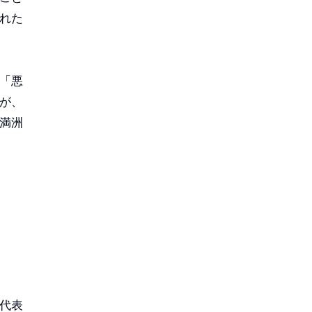
れた
「悪
が、
満洲
代表