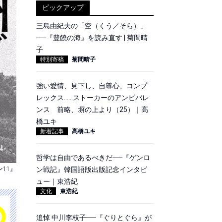
ピックアップ
三島由紀夫の「空（くう／そら）」
──『豊饒の海』を読み直す | 菊間晴
子
特別寄稿
菊間晴子
強い愛情、見下し、自尊心、コンプ
レックス……ストーカーのアンビバレ
ンス 前略、塀の上より（25）｜高
橋ユキ
新着記事
高橋ユキ
哲学は自由であるべきだ──『ゲンロ
ン11』
ン戦記』韓国語版出版記念インタビ
ュー｜東浩紀
文化
東浩紀
追悼 中川李枝子──『ぐりとぐら』が