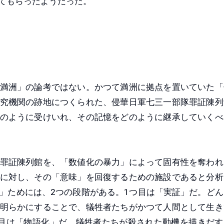
てもらったようだった。
満洲」の論考ではない。かつて満洲に拠点を置いていた「
究機関の跡地につくられた、侵華日軍七三一部隊罪証陳列
のように受けいれ、その記憶をどのように継承していくべ
罪証陳列館を、「数値化の暴力」によって固有性を奪われ
に対し、その「意味」を回復するための施設であると分析
」ためには、2つの段階がある。1つ目は「実証」だ。どん
明らかにすることで、犠牲者たちがかつて人間として生き
目は「物語化」だ。犠牲者たちが殺された動機を描きだす