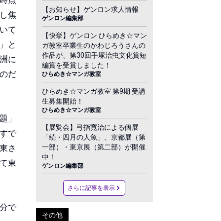
時点
【お知らせ】ゲンロン求人情報
し焦
ゲンロン編集部
いて
【快挙】ゲンロン ひらめき☆マン
」と
ガ教室卒業生のかわじろうさんの
作品が、第30回手塚治虫文化賞短
洲に
編賞を受賞しました！
のだ
ひらめき☆マンガ教室
ひらめき☆マンガ教室 第9期 受講
生募集開始！
ひらめき☆マンガ教室
題」
【展覧会】弓指寛治による個展
すで
「続・四月の人魚」、京都展（第
一部）・東京展（第二部）が開催
東さ
中！
て東
ゲンロン編集部
さらに記事を表示
分で
その他