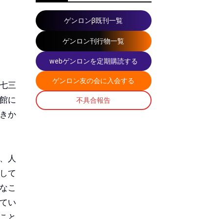
ゲンロンβ既刊一覧
ゲンロン刊行物一覧
webゲンロンを定期購読する
ゲンロン友の会に入会する
七三
館に
不具合報告
きか
、人
して
なこ
てい
こと