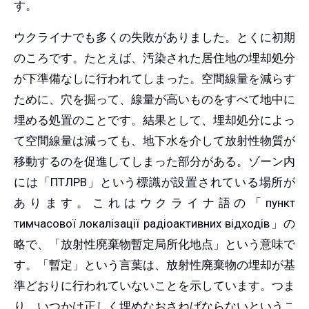
す。
ウクライナでも多くの失敗がありました。とくに初期
のころです。たとえば、汚染された居住地の埋却処分
が下準備なしに行われてしまった。空間線量を減らす
ために、穴を掘って、線量が高いものをすべて地中に
埋める処置のことです。結果として、埋却処分によっ
て空間線量は減っても、地下水を介して放射性物質が
移動するのを促進してしまった部分がある。ゾーン内
には「
ПТЛРВ
」という標識が設置されている場所が
あります。これはウクライナ語の「
пункт
тимчасово
ї
локал
і
зац
ії
рад
і
оактивних
в
і
дход
і
в
」の
略で、「放射性廃棄物暫定局所化地点」という意味で
す。「暫定」という言葉は、放射性廃棄物の埋却が基
準どおりに行われていないことを示しています。つま
り、いつかは正しく埋めなおさねばならないというこ