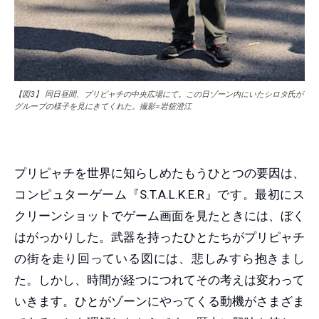
【図3】 同日昼間、プリピャチの中央広場にて。この日ゾーン内にいたシロタ氏が
グループの様子を見にきてくれた。撮影=岩舘澄江
プリピャチを世界に知らしめたもうひとつの要因は、
コンピュターゲーム『S.T.A.L.K.E.R』です。最初にス
クリーンショットでゲーム画面を見たときには、ぼく
はがっかりした。武器を持ったひとたちがプリピャチ
の街を走り回っている図には、悲しみすら抱きまし
た。しかし、時間が経つにつれてその考えは変わって
いきます。ひとがゾーンにやってくる動機がさまざま