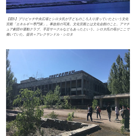
【図5】プリピャチ中央広場とシロタ氏が子どものころ入り浸っていたという文化
宮殿「エネルギー専門家」。事故前の写真。文化宮殿とは文化会館のこと。アマチ
ュア劇団や運動クラブ、手芸サークルなどもあったという。シロタ氏の母がここで
働いていた。提供＝アレクサンドル・シロタ