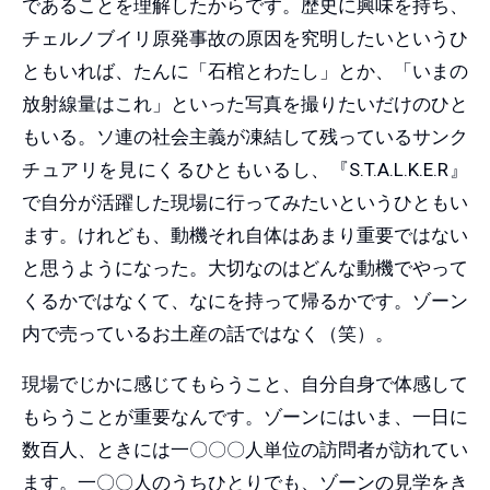
であることを理解したからです。歴史に興味を持ち、
チェルノブイリ原発事故の原因を究明したいというひ
ともいれば、たんに「石棺とわたし」とか、「いまの
放射線量はこれ」といった写真を撮りたいだけのひと
もいる。ソ連の社会主義が凍結して残っているサンク
チュアリを見にくるひともいるし、『S.T.A.L.K.E.R』
で自分が活躍した現場に行ってみたいというひともい
ます。けれども、動機それ自体はあまり重要ではない
と思うようになった。大切なのはどんな動機でやって
くるかではなくて、なにを持って帰るかです。ゾーン
内で売っているお土産の話ではなく（笑）。
現場でじかに感じてもらうこと、自分自身で体感して
もらうことが重要なんです。ゾーンにはいま、一日に
数百人、ときには一〇〇〇人単位の訪問者が訪れてい
ます。一〇〇人のうちひとりでも、ゾーンの見学をき