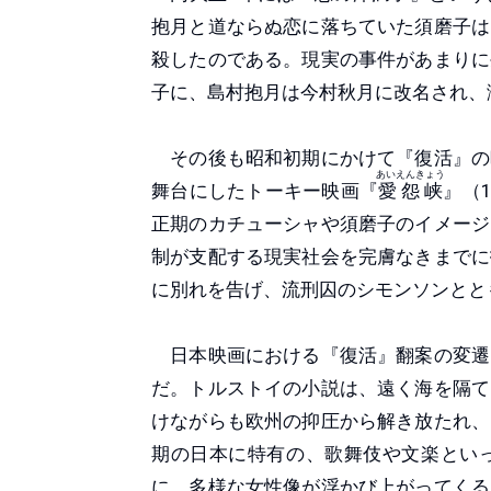
抱月と道ならぬ恋に落ちていた須磨子は
殺したのである。現実の事件があまりに
子に、島村抱月は今村秋月に改名され、
その後も昭和初期にかけて『復活』の
あいえんきょう
舞台にしたトーキー映画『
愛怨峡
』（
正期のカチューシャや須磨子のイメージ
制が支配する現実社会を完膚なきまでに
に別れを告げ、流刑囚のシモンソンとと
日本映画における『復活』翻案の変遷
だ。トルストイの小説は、遠く海を隔て
けながらも欧州の抑圧から解き放たれ、
期の日本に特有の、歌舞伎や文楽とい
に、多様な女性像が浮かび上がってくる