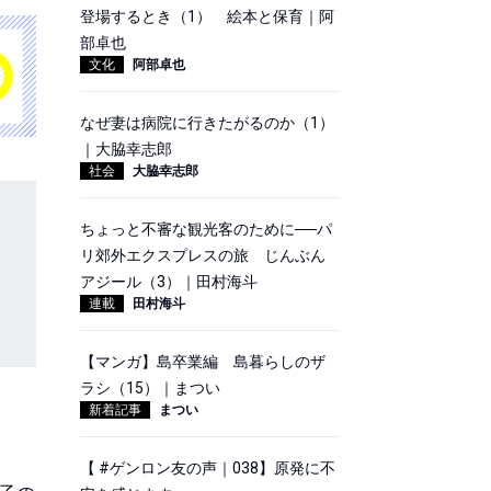
登場するとき（1） 絵本と保育｜阿
部卓也
文化
阿部卓也
なぜ妻は病院に行きたがるのか（1）
｜大脇幸志郎
社会
大脇幸志郎
ちょっと不審な観光客のために──パ
リ郊外エクスプレスの旅 じんぶん
アジール（3）｜田村海斗
連載
田村海斗
【マンガ】島卒業編 島暮らしのザ
ラシ（15）｜まつい
新着記事
まつい
【 #ゲンロン友の声｜038】原発に不