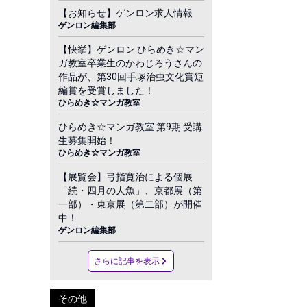
【お知らせ】ゲンロン求人情報
ゲンロン編集部
【快挙】ゲンロン ひらめき☆マン
ガ教室卒業生のかわじろうさんの
作品が、第30回手塚治虫文化賞短
編賞を受賞しました！
ひらめき☆マンガ教室
ひらめき☆マンガ教室 第9期 受講
生募集開始！
ひらめき☆マンガ教室
【展覧会】弓指寛治による個展
「続・四月の人魚」、京都展（第
一部）・東京展（第二部）が開催
中！
ゲンロン編集部
さらに記事を表示
その他