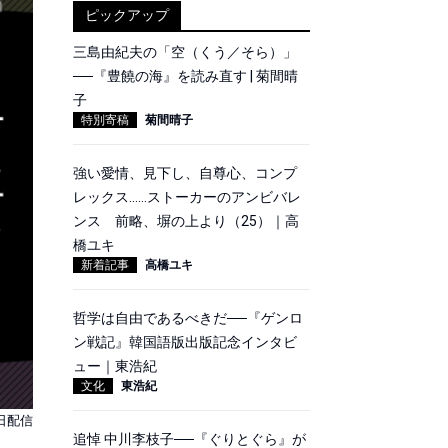
ピックアップ
三島由紀夫の「空（くう／そら）」
──『豊饒の海』を読み直す | 菊間晴
子
特別寄稿
菊間晴子
強い愛情、見下し、自尊心、コンプ
レックス……ストーカーのアンビバレ
ンス 前略、塀の上より（25）｜高
橋ユキ
新着記事
高橋ユキ
哲学は自由であるべきだ──『ゲンロ
ン戦記』韓国語版出版記念インタビ
ュー｜東浩紀
文化
東浩紀
5日配信
追悼 中川李枝子──『ぐりとぐら』が