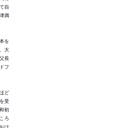
て自
津満
。
本を
、大
父長
ドフ
ほど
を受
和初
ころ
おけ