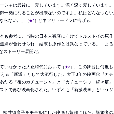
ーシャは最後に「愛しています。深く深く愛しています。
御一緒になることが出来ないのですよ。私はどんなつらい
ならない。」
とネフリュードフに告げる。
［
★2
］
本も参考に、当時の日本人観客に向けてトルストイの原作
焦点が合わせられ、結末も原作とは異なっている。「まる
なストーリー展開だ。
ていなかった大正時代において
、この舞台は何度も
［
★3
］
える「新派」として大流行した。大正3年の映画化『カチ
あたる『後のカチューシャ』と『カチューシャ 続々篇』
キャストで再び映画化された。いずれも「新派映画」というジ
、松井須磨子をモデルにした映画も製作された。既婚者の