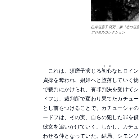
松井須磨子 阿野二夢『恋の須
デジタルコレクション
うぶ
これは、須磨子演じる
初心
なヒロイン
貞操を奪われ、娼婦へと堕落していく物
で裁判にかけられ、有罪判決を受けてシ
ドフは、裁判所で変わり果てたカチュー
とし前をつけることで、カチューシャの
ードフは、その実、自らの犯した罪を償
彼女を追いかけていく。しかし、カチュ
わせる仲となっていた。結局、シモンソ