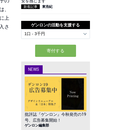
子の
安を感じます
新着記事
東浩紀
唄は、
に上
ゲンロンの活動を支援する
入さ
NEWS
批評誌『ゲンロン』今秋発売の19
号、広告募集開始！
ゲンロン編集部