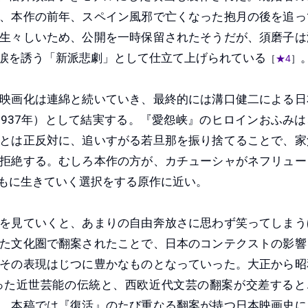
、本作の前年、スペイン風邪で亡くなった抱月の後を追っ
生々しいため、公開を一時保留されたそうだが、須磨子は
涙を誘う「新派悲劇」として仕立て上げられている
［
★4
］
映画化は連綿と続いていき、最終的には溝口健二による日
1937年）として結実する。『愛怨峡』のヒロインおふみは
とは正反対に、追いすがる若旦那を振り捨てることで、家
拒絶する。むしろ本作の方が、カチューシャがネフリュー
もに生きていく選択をする原作に近い。
を見ていくと、あまりの自由奔放さに思わず笑ってしまう
た文化圏で翻案されたことで、日本のコンテクストの影響
その表現はじつに豊かなものとなっていった。大正から昭
った近世芸能の伝統と、西欧近代文芸の翻案が交差すると
。本稿では『復活』のたび重なる翻案が持つ日本映画史に