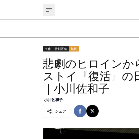
文化
特別寄稿
無料
悲劇のヒロインか
ストイ『復活』の
｜小川佐和子
小川佐和子
シェア