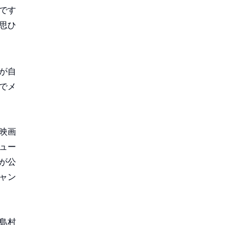
です
思ひ
が自
でメ
映画
ュー
が公
ャン
島村