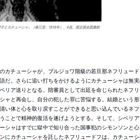
磨子とカチューシャ』（春江堂、1919年）、4頁。国立国会図書館
のカチューシャが、ブルジョワ階級の若旦那ネフリュード
語だ。さらに追い打ちをかけるようにカチューシャは無実
ベリア送りとなる。陪審員として出廷を命じられたネフリ
シャと再会し、自分の犯した罪に苦悩する。結婚という形
清い体と心を取り戻すことができると思い込んでいるネフ
うことで精神的復活を遂げようとする。そして、シベリア
ーシャはすでに獄中で知り合った国事犯のシモンソンと心
ンにカチューシャを託したネフリュードフは、カチューシ