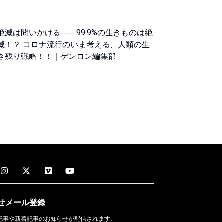
絶滅は問いかける――99.9%の生きものは絶
滅！？ コロナ流行のいま考える、人類の生
き残り戦略！！｜ゲンロン編集部
せメール
登録
記事や新着記事のお知らせが配信されます。