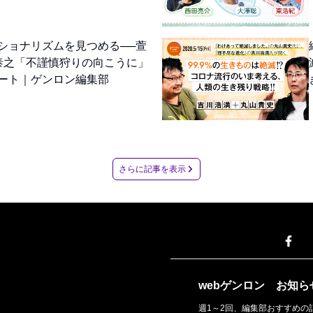
ショナリズムを見つめる──萱
泰之「不謹慎狩りの向こうに」
ート｜ゲンロン編集部
さらに記事を表示
webゲンロン
お知ら
週1～2回、編集部おすすめの