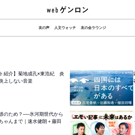
友の声
人文ウォッチ
友の会ラウンジ
ト紹介】菊地成孔×東浩紀 炎
炎上しない音楽
誰のため？──氷河期世代から
ちゃんまで｜速水健朗＋藤田