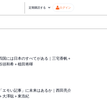
定期購読する
ログイン
四国には日本のすべてがある｜三宅香帆＋
谷頭和希＋植田将暉
「エモい記事」に未来はあるか｜西田亮介
＋大澤聡＋東浩紀