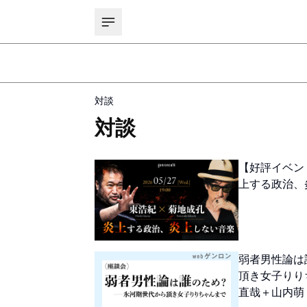
対談
対談
【好評イベン
上する政治、
弱者男性論は
頂き女子りり
直哉＋山内萌